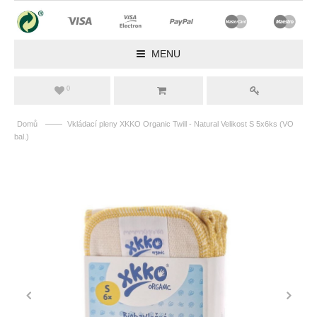
MENU
0
——
Domů
Vkládací pleny XKKO Organic Twill - Natural Velikost S 5x6ks (VO
bal.)