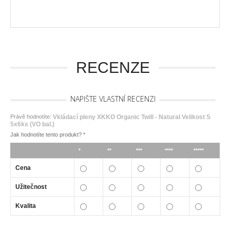
RECENZE
NAPIŠTE VLASTNÍ RECENZI
Právě hodnotíte:
Vkládací pleny XKKO Organic Twill - Natural Velikost S
5x6ks (VO bal.)
Jak hodnotíte tento produkt?
*
*
**
***
****
*****
Cena
Užitečnost
Kvalita