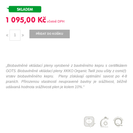
1 095,00 Kč
PŘIDAT DO KOŠÍKU
„Biobavlněné vkládací pleny vyrobené z bavlněného kepru s certifikátem
GOTS.
Biobavlněné vkládací pleny
XKKO Organic Twill jsou ušity z osmi(!)
vrstev biobavlněného kepru.
Pleny získávají optimální savost po 4-8
praních.
Přirozenou vlastností neupravené bavlny je srážlivost, běžně
udávaná hodnota srážlivosti plen je kolem 10%.“