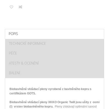
POPIS
TECHNICKÉ INFORMACE
PÉČE
ATESTY & OCENĚNÍ
BALENÍ
Biobavlněné vkládací pleny vyrobené z bavlněného kepru s
certifikátem GOTS.
Biobavlněné vkládací pleny
XKKO Organic Twill jsou ušity z osmi
(!) vrstev biobavlněného kepru.
Pleny získávají optimální savost