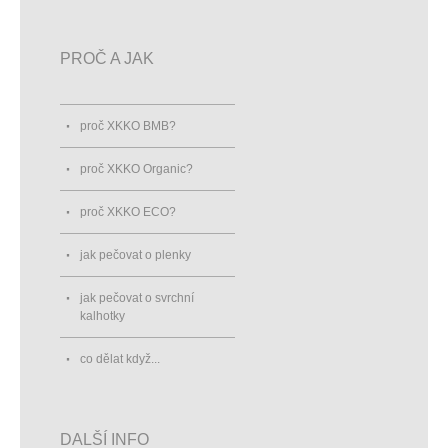
PROČ A JAK
proč XKKO BMB?
proč XKKO Organic?
proč XKKO ECO?
jak pečovat o plenky
jak pečovat o svrchní
kalhotky
co dělat když...
DALŠÍ INFO