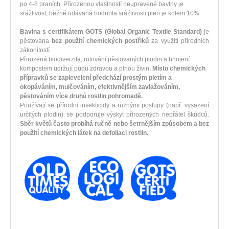
po 4-8 praních.
Přirozenou vlastností neupravené bavlny je
srážlivost, běžně udávaná hodnota srážlivosti plen je kolem 10%.
Bavlna s certifikátem GOTS
(Global Organic Textile Standard)
je
pěstována
bez použití chemických postřiků
za využití přírodních
zákonitostí.
Přirozená biodiverzita, rotování pěstovaných plodin a hnojení
kompostem udržují půdu zdravou a plnou živin.
Místo chemických
přípravků se zaplevelení předchází prostým pletím a
okopáváním, mulčováním, efektivnějším zavlažováním,
pěstováním více druhů rostlin pohromadě.
Používají se přírodní insekticidy a různými postupy (např. vysazení
určitých plodin) se podporuje výskyt přirozených nepřátel škůdců.
Sběr květů často probíhá ručně nebo šetrnějším způsobem a bez
použití chemických látek na defoliaci rostlin.