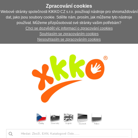
Zpracování cookies
Webové stránky společnosti KIKKO CZ s.r.o. používají nástroje pro shromažďování
dat, jako jsou soubory cookie. Sdělte nám, prosím, jak můžeme tyto nástroje
používat. Můžeme přizpůsobovat své stránky vašim potřebám?
Chci se dozvědět víc informací o zpracování cookies
Souhlasím se zpracováním cookies
Nesouhlasím se zpracováním cookies