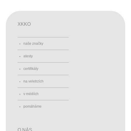
XKKO
naše značky
atesty
certifikáty
na veletrzích
v médiích
pomáháme
O NÁS