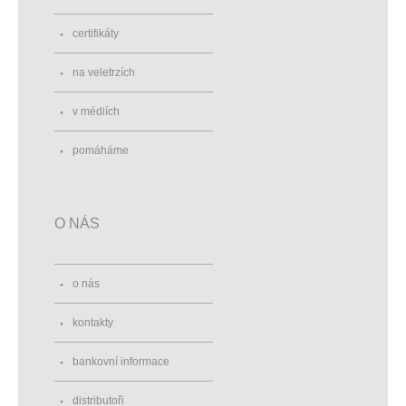
certifikáty
na veletrzích
v médiích
pomáháme
O NÁS
o nás
kontakty
bankovní informace
distributoři