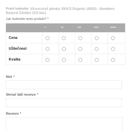
Právě hodnotíte:
Vícevrstvé plenky XKKO Organic (4/8/4) - Newborn
Natural 24x6ks (VO bal.)
Jak hodnotíte tento produkt?
*
*
**
***
****
*****
Cena
Užitečnost
Kvalita
Nick
*
Shrnutí Vaší recenze
*
Recenze
*