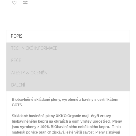
POPIS
TECHNICKÉ INFORMACE
PÉČE
ATESTY & OCENĚNÍ
BALENÍ
Biobavlněné skládané pleny, vyrobené z bavlny s certifikátem
GOTS.
Skládané bavlněné pleny XKKO Organic mají čtyři vrstvy
biobavlněného kepru na okrajích a osm vrstev uprostřed.
Pleny
jsou vyrobeny z 100% BIObavlněného neběleného kepru.
Tento
materiál po více praních získává ještě větší savost. Pleny získávají