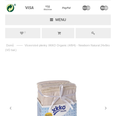
MENU
0
——
Domů
Vícevrstvé plenky XKKO Organic (4/8/4) - Newborn Natural 24x6ks
(VO bal.)