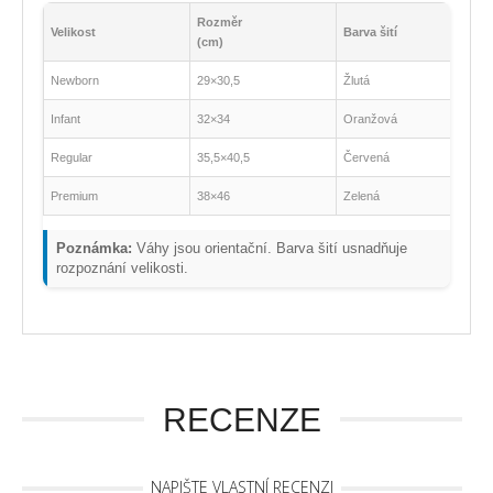
Rozměr
Velikost
Barva šití
(cm)
Newborn
29×30,5
Žlutá
Infant
32×34
Oranžová
Regular
35,5×40,5
Červená
Premium
38×46
Zelená
Poznámka:
Váhy jsou orientační. Barva šití usnadňuje
rozpoznání velikosti.
RECENZE
NAPIŠTE VLASTNÍ RECENZI