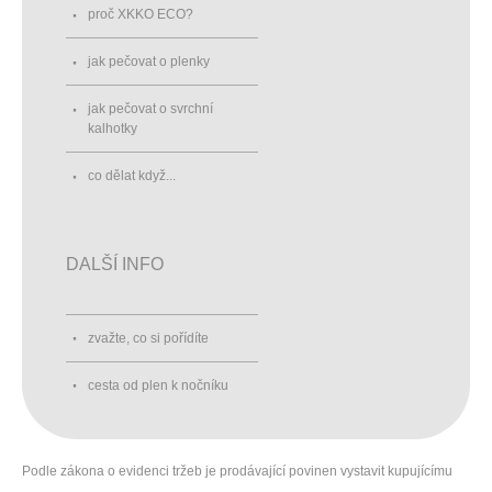
proč XKKO ECO?
jak pečovat o plenky
jak pečovat o svrchní
kalhotky
co dělat když...
DALŠÍ INFO
zvažte, co si pořídíte
cesta od plen k nočníku
Podle zákona o evidenci tržeb je prodávající povinen vystavit kupujícímu