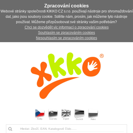
Zpracování cookies
Webové stránky společnosti KIKKO CZ s.r.o. používají nástroje pro shromažďování
dat, jako jsou soubory cookie. Sdělte nám, prosím, jak můžeme tyto nástroje
používat. Můžeme přizpůsobovat své stránky vašim potřebám?
Chci se dozvědět víc informací o zpracování cookies
Souhlasím se zpracováním cookies
Nesouhlasím se zpracováním cookies