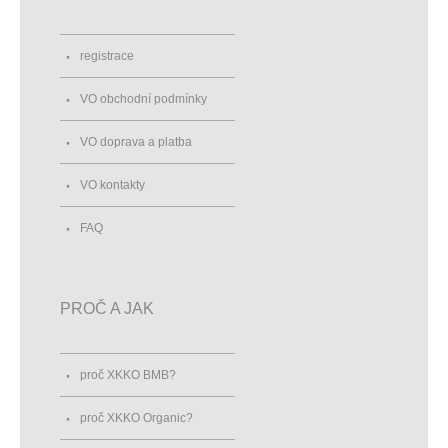
registrace
VO obchodní podmínky
VO doprava a platba
VO kontakty
FAQ
PROČ A JAK
proč XKKO BMB?
proč XKKO Organic?