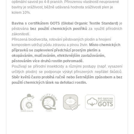
optimální savost po 4-8 praních.
Přirozenou vlastností neupravené
bavlny je srážlivost, běžně udávaná hodnota srážlivosti plen je
kolem 10%.
Bavlna s certifikátem GOTS
(Global Organic Textile Standard)
je
pěstována
bez použití chemických postřiků
za využití přírodních
zákonitostí.
Přirozená biodiverzita, rotování pěstovaných plodin a hnojení
kompostem udržují půdu zdravou a plnou živin.
Místo chemických
přípravků se zaplevelení předchází prostým pletím a
okopáváním, mulčováním, efektivnějším zavlažováním,
pěstováním více druhů rostlin pohromadě.
Používají se přírodní insekticidy a různými postupy (např. vysazení
určitých plodin) se podporuje výskyt přirozených nepřátel škůdců.
Sběr květů často probíhá ručně nebo šetrnějším způsobem a bez
použití chemických látek na defoliaci rostlin.