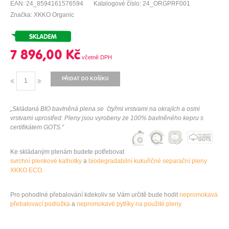
EAN: 24_8594161576594
Katalogové číslo: 24_ORGPRF001
Značka: XKKO Organic
7 896,00 Kč
PŘIDAT DO KOŠÍKU
„Skládaná BIO bavlněná plena se čtyřmi vrstvami na okrajích a osmi
vrstvami uprostřed. Pleny jsou vyrobeny ze 100% bavlněného kepru s
certifikátem GOTS.“
Ke skládaným plenám budete potřebovat
svrchní plenkové kalhotky
a
biodegradabilní kukuřičné separační pleny
XKKO ECO.
Pro pohodlné přebalování kdekoliv se Vám určitě bude hodit
nepromokavá
přebalovací podložka
a
nepromokavé pytlíky na použité pleny.