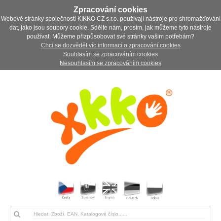
Zpracování cookies
Webové stránky společnosti KIKKO CZ s.r.o. používají nástroje pro shromažďování
dat, jako jsou soubory cookie. Sdělte nám, prosím, jak můžeme tyto nástroje
používat. Můžeme přizpůsobovat své stránky vašim potřebám?
Chci se dozvědět víc informací o zpracování cookies
Souhlasím se zpracováním cookies
Nesouhlasím se zpracováním cookies