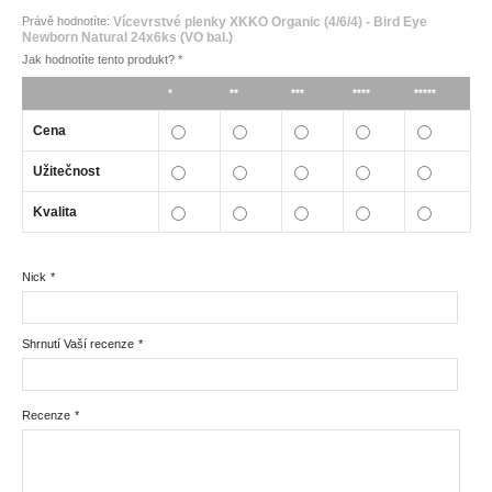
Právě hodnotíte:
Vícevrstvé plenky XKKO Organic (4/6/4) - Bird Eye
Newborn Natural 24x6ks (VO bal.)
Jak hodnotíte tento produkt?
*
*
**
***
****
*****
Cena
Užitečnost
Kvalita
Nick
*
Shrnutí Vaší recenze
*
Recenze
*