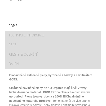
POPIS
TECHNICKÉ INFORMACE
PÉČE
ATESTY & OCENĚNÍ
BALENÍ
Biobavlněné skládané pleny, vyrobené z bavlny s certifikátem
GOTS.
Skládané bavlněné pleny XKKO Organic mají čtyři vrstvy
biobavlněného materiálu BIRD EYEna okrajích a osm vrstev
uprostřed.
Pleny jsou vyrobeny z 100% BIObavlněného
neběleného materiálu Bird Eye.
Tento materiál po více praních
získává ještě větší savost. Pleny získávají optimální savost po 4-8