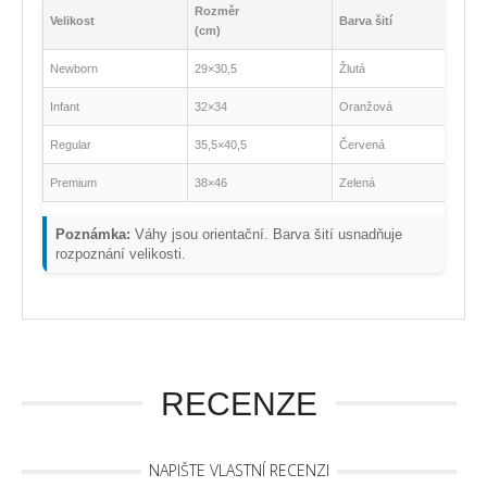
Rozměr
Velikost
Barva šití
(cm)
Newborn
29×30,5
Žlutá
Infant
32×34
Oranžová
Regular
35,5×40,5
Červená
Premium
38×46
Zelená
Poznámka:
Váhy jsou orientační. Barva šití usnadňuje
rozpoznání velikosti.
RECENZE
NAPIŠTE VLASTNÍ RECENZI