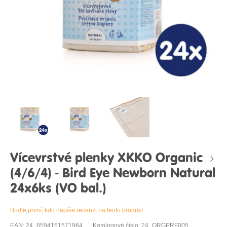
Vícevrstvé plenky XKKO Organic
(4/6/4) - Bird Eye Newborn Natural
24x6ks (VO bal.)
Buďte první, kdo napíše recenzi na tento produkt
EAN: 24_8594161571964
Katalogové číslo: 24_ORGPRF005