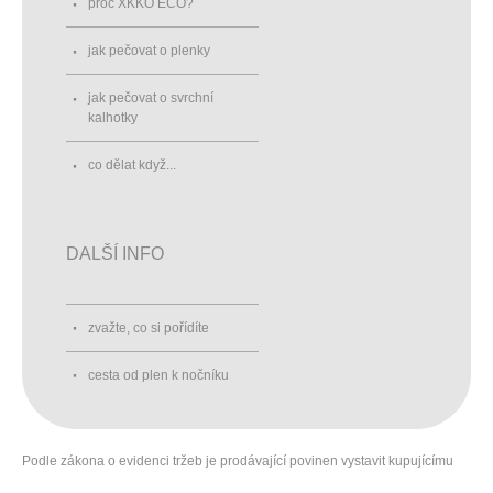
proč XKKO ECO?
jak pečovat o plenky
jak pečovat o svrchní
kalhotky
co dělat když...
DALŠÍ INFO
zvažte, co si pořídíte
cesta od plen k nočníku
Podle zákona o evidenci tržeb je prodávající povinen vystavit kupujícímu