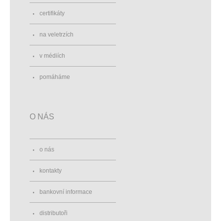
certifikáty
na veletrzích
v médiích
pomáháme
O NÁS
o nás
kontakty
bankovní informace
distributoři