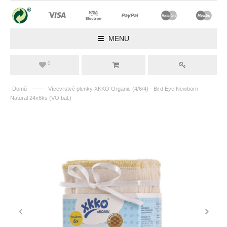
MENU
0
——
Domů
Vícevrstvé plenky XKKO Organic (4/6/4) - Bird Eye Newborn
Natural 24x6ks (VO bal.)