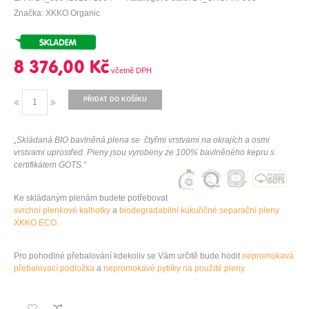
Značka: XKKO Organic
8 376,00 Kč
PŘIDAT DO KOŠÍKU
„Skládaná BIO bavlněná plena se čtyřmi vrstvami na okrajích a osmi
vrstvami uprostřed. Pleny jsou vyrobeny ze 100% bavlněného kepru s
certifikátem GOTS.“
Ke skládaným plenám budete potřebovat
svrchní plenkové kalhotky
a
biodegradabilní kukuřičné separační pleny
XKKO ECO.
Pro pohodlné přebalování kdekoliv se Vám určitě bude hodit
nepromokavá
přebalovací podložka
a
nepromokavé pytlíky na použité pleny.