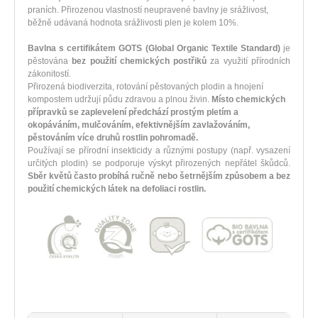
praních.
Přirozenou vlastností neupravené bavlny je srážlivost,
běžně udávaná hodnota srážlivosti plen je kolem 10%.
Bavlna s certifikátem GOTS
(Global Organic Textile Standard)
je
pěstována
bez použití chemických postřiků
za využití přírodních
zákonitostí.
Přirozená biodiverzita, rotování pěstovaných plodin a hnojení
kompostem udržují půdu zdravou a plnou živin.
Místo chemických
přípravků se zaplevelení předchází prostým pletím a
okopáváním, mulčováním, efektivnějším zavlažováním,
pěstováním více druhů rostlin pohromadě.
Používají se přírodní insekticidy a různými postupy (např. vysazení
určitých plodin) se podporuje výskyt přirozených nepřátel škůdců.
Sběr květů často probíhá ručně nebo šetrnějším způsobem a bez
použití chemických látek na defoliaci rostlin.