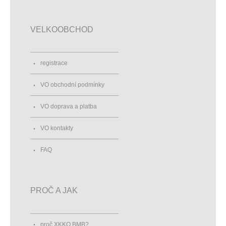
VELKOOBCHOD
registrace
VO obchodní podmínky
VO doprava a platba
VO kontakty
FAQ
PROČ A JAK
proč XKKO BMB?