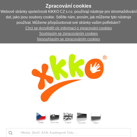
Zpracování cookies
Webové stránky společnosti KIKKO CZ s.r.o. používají nástroje pro shromažďování
dat, jako jsou soubory cookie. Sdělte nám, prosím, jak můžeme tyto nástroje
používat. Můžeme přizpůsobovat své stránky vašim potřebám?
Chci se dozvědět víc informací o zpracování cookies
Souhlasím se zpracováním cookies
Nesouhlasím se zpracováním cookies