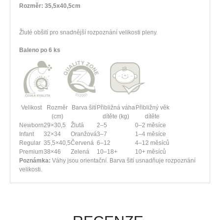
Rozměr:
35,5x40,5cm
Žluté obšití pro snadnější rozpoznání velikosti pleny.
Baleno po 6 ks
Velikost
Rozměr
Barva šití
Přibližná váha
Přibližný věk
(cm)
dítěte (kg)
dítěte
Newborn
29×30,5
Žlutá
2–5
0–2 měsíce
Infant
32×34
Oranžová
3–7
1–4 měsíce
Regular
35,5×40,5
Červená
6–12
4–12 měsíců
Premium
38×46
Zelená
10–18+
10+ měsíců
Poznámka:
Váhy jsou orientační. Barva šití usnadňuje rozpoznání
velikosti.