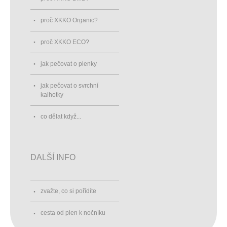
proč XKKO Organic?
proč XKKO ECO?
jak pečovat o plenky
jak pečovat o svrchní
kalhotky
co dělat když...
DALŠÍ INFO
zvažte, co si pořídíte
cesta od plen k nočníku