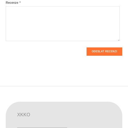
Recenze
*
ODESLAT RECENZI
XKKO