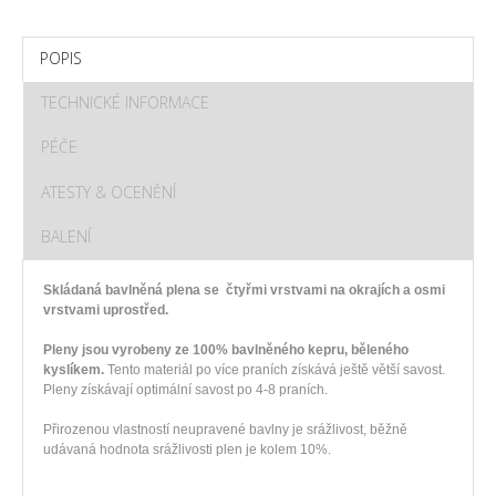
POPIS
TECHNICKÉ INFORMACE
PÉČE
ATESTY & OCENĚNÍ
BALENÍ
Skládaná bavlněná plena se čtyřmi vrstvami na okrajích a osmi
vrstvami uprostřed.
Pleny jsou vyrobeny ze 100% bavlněného kepru, běleného
kyslíkem.
Tento materiál po více praních získává ještě větší savost.
Pleny získávají optimální savost po 4-8 praních.
Přirozenou vlastností neupravené bavlny je srážlivost, běžně
udávaná hodnota srážlivosti plen je kolem 10%.