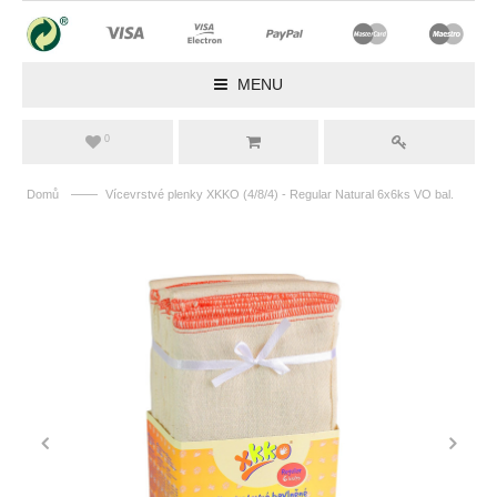
MENU
0
——
Domů
Vícevrstvé plenky XKKO (4/8/4) - Regular Natural 6x6ks VO bal.