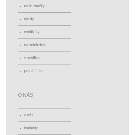
naše značky
atesty
certifikáty
na veletrzích
v médiích
pomáháme
O NÁS
o nás
kontakty