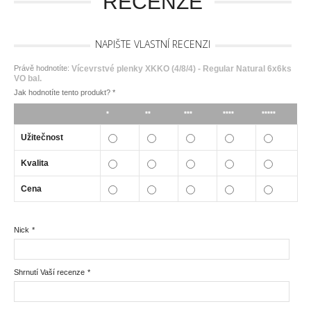
RECENZE
NAPIŠTE VLASTNÍ RECENZI
Právě hodnotíte:
Vícevrstvé plenky XKKO (4/8/4) - Regular Natural 6x6ks
VO bal.
Jak hodnotíte tento produkt?
*
*
**
***
****
*****
Užitečnost
Kvalita
Cena
Nick
*
Shrnutí Vaší recenze
*