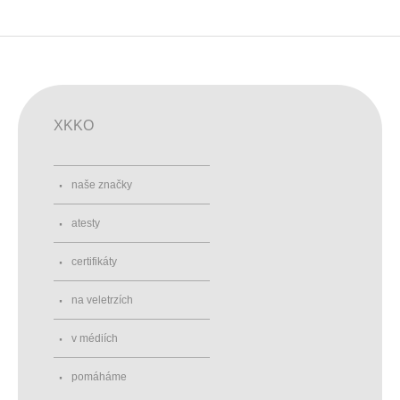
XKKO
naše značky
atesty
certifikáty
na veletrzích
v médiích
pomáháme