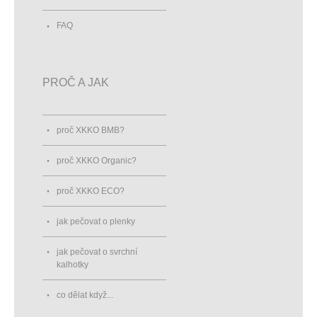
FAQ
PROČ A JAK
proč XKKO BMB?
proč XKKO Organic?
proč XKKO ECO?
jak pečovat o plenky
jak pečovat o svrchní
kalhotky
co dělat když...