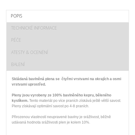
POPIS
TECHNICKÉ INFORMACE
PÉČE
ATESTY & OCENĚNÍ
BALENÍ
Skládaná bavlněná plena se čtyřmi vrstvami na okrajích a osmi
vrstvami uprostřed.
Pleny jsou vyrobeny ze 100% bavlněného kepru, běleného
kyslíkem.
Tento materiál po více praních získává ještě větší savost.
Pleny získávají optimální savost po 4-8 praních.
Přirozenou vlastností neupravené bavlny je srážlivost, běžně
udávaná hodnota srážlivosti plen je kolem 10%.