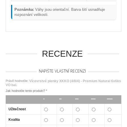
Poznámka:
Váhy jsou orientační. Barva šití usnadňuje
rozpoznání velikosti.
RECENZE
NAPIŠTE VLASTNÍ RECENZI
Právě hodnotíte:
Vícevrstvé plenky XKKO (4/8/4) - Premium Natural 6x6ks
VO bal.
Jak hodnotíte tento produkt?
*
*
**
***
****
*****
Užitečnost
Kvalita