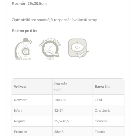
Rozměr: 29x30,5cm
Žluté obšití pro snadnější rozpoznání velikosti pleny.
Baleno po 6 ks
Rozměr
Velikost
Barva šití
(cm)
Newborn
29×30,5
Žlutá
Infant
32×34
Oranžová
Regular
35,5×40,5
Červená
Premium
38×46
Zelená