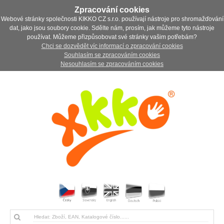
Zpracování cookies
Webové stránky společnosti KIKKO CZ s.r.o. používají nástroje pro shromažďování
dat, jako jsou soubory cookie. Sdělte nám, prosím, jak můžeme tyto nástroje
používat. Můžeme přizpůsobovat své stránky vašim potřebám?
Chci se dozvědět víc informací o zpracování cookies
Souhlasím se zpracováním cookies
Nesouhlasím se zpracováním cookies