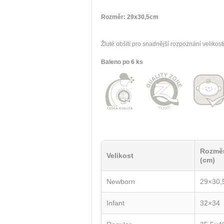
Rozměr: 29x30,5cm
Žluté obšití pro snadnější rozpoznání velikosti
Baleno po 6 ks
Rozmě
Velikost
(cm)
Newborn
29×30,
Infant
32×34