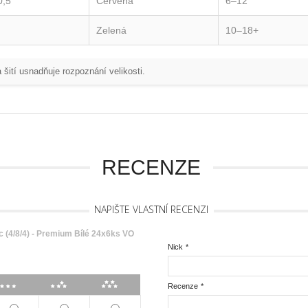
0,5
Červená
6–12
Zelená
10–18+
 šití usnadňuje rozpoznání velikosti.
RECENZE
NAPIŠTE VLASTNÍ RECENZI
 (4/8/4) - Premium Bílé 24x6ks VO
Nick
*
***
****
*****
Recenze
*