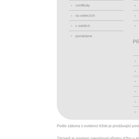
certifikáty
na veletrzích
v médiích
pomáháme
PR
Podle zákona o evidenci tržeb je prodávající pov
Zároveň je povinen zaevidovat přijatou tržbu u 