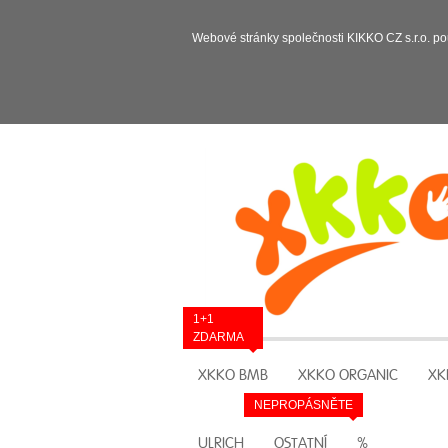
Webové stránky společnosti KIKKO CZ s.r.o. po
1+1
ZDARMA
XKKO BMB
XKKO ORGANIC
XK
NEPROPÁSNĚTE
ULRICH
OSTATNÍ
%