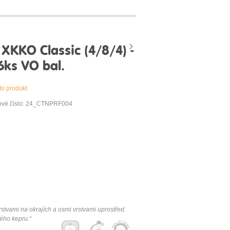
 XKKO Classic (4/8/4) -
6ks VO bal.
to produkt
ové číslo: 24_CTNPRF004
stvami na okrajích a osmi vrstvami uprostřed.
ého kepru.“