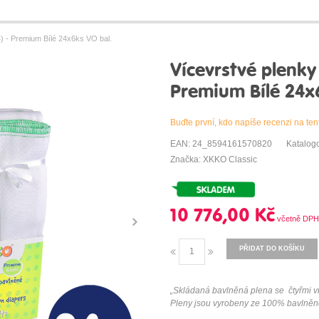
) - Premium Bílé 24x6ks VO bal.
Vícevrstvé plenky
Premium Bílé 24x
Buďte první, kdo napíše recenzi na ten
EAN: 24_8594161570820
Katalog
Značka: XKKO Classic
10 776,00 Kč
PŘIDAT DO KOŠÍKU
„Skládaná bavlněná plena se čtyřmi vr
Pleny jsou vyrobeny ze 100% bavlněn