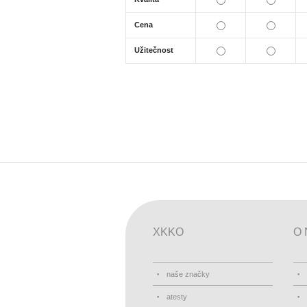
Cena
Užitečnost
XKKO
O 
naše značky
atesty