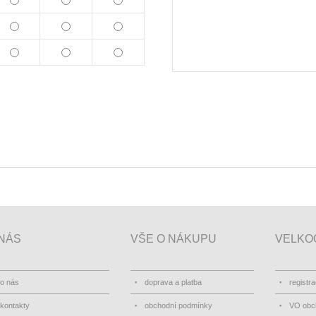
NÁS
VŠE O NÁKUPU
VELKO
o nás
doprava a platba
registr
kontakty
obchodní podmínky
VO obc