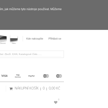
sím, jak můžeme tyto nástroje používat. Můžeme
Kde nakoupíte
Přihlásit se
NÁKUPNÍ KOŠÍK
0
0,00 KČ
0