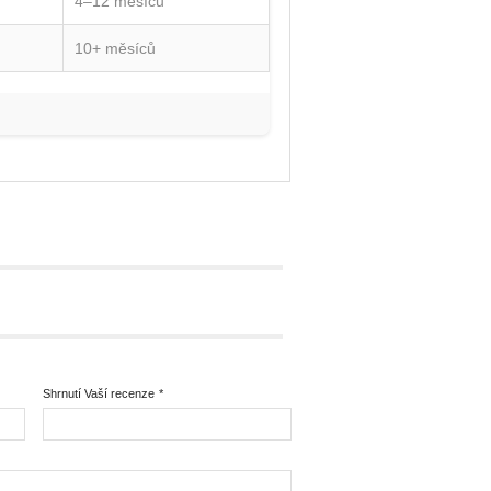
4–12 měsíců
10+ měsíců
Shrnutí Vaší recenze
*