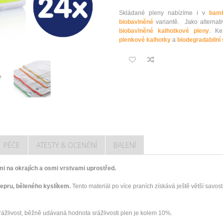
Skládané pleny nabízíme i v
bam
biobavlněné
variantě. Jako alternati
biobavlněné kalhotkové pleny
. Ke
plenkové kalhotky
a
biodegradabilní
PÉČE
ATESTY & OCENĚNÍ
BALENÍ
i na okrajích a osmi vrstvami uprostřed.
epru, běleného kyslíkem.
Tento materiál po více praních získává ještě větší savost
rážlivost, běžně udávaná hodnota srážlivosti plen je kolem 10%.