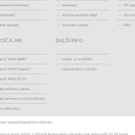
bankovní informace
reklamace
VO dopr
distributoři
ochrana osobních údajů
VO kon
kde nakoupit
využívání cookies
FAQ
OČ A JAK
DALŠÍ INFO
proč XKKO BMB?
zvažte, co si pořídíte
proč XKKO Organic?
cesta od plen k nočníku
proč XKKO ECO?
jak pečovat o plenky
jak pečovat o svrchní kalhotky
co dělat když...
inen vystavit kupujícímu účtenku.
správce daně online; v případě technického výpadku pak nejpozději do 48 hodin.