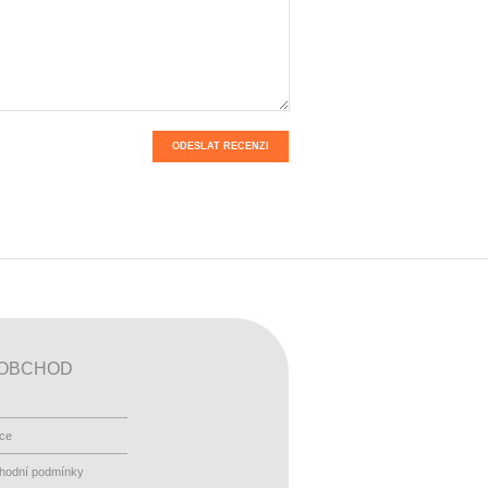
ODESLAT RECENZI
OBCHOD
ace
hodní podmínky