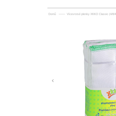
——
Domů
Vícevrstvé plenky XKKO Classic (4/8/4