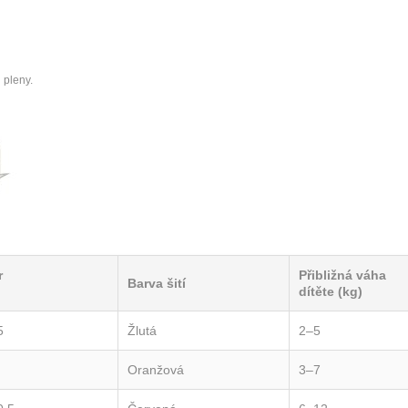
 pleny.
r
Přibližná váha
Barva šití
dítěte (kg)
5
Žlutá
2–5
Oranžová
3–7