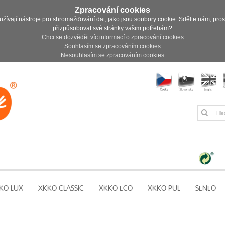
Zpracování cookies
užívají nástroje pro shromažďování dat, jako jsou soubory cookie. Sdělte nám, pro
přizpůsobovat své stránky vašim potřebám?
Chci se dozvědět víc informací o zpracování cookies
Souhlasím se zpracováním cookies
Nesouhlasím se zpracováním cookies
KO LUX
XKKO CLASSIC
XKKO ECO
XKKO PUL
SENEO