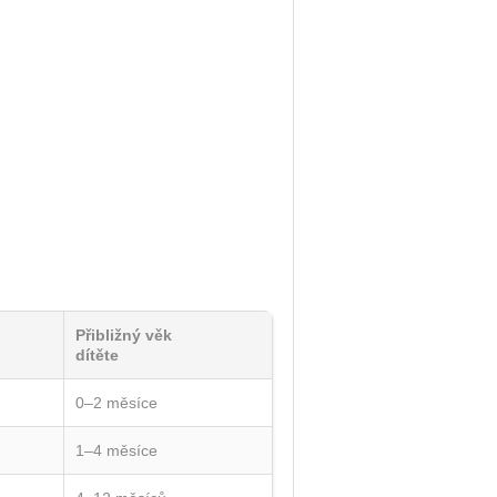
Přibližný věk
dítěte
0–2 měsíce
1–4 měsíce