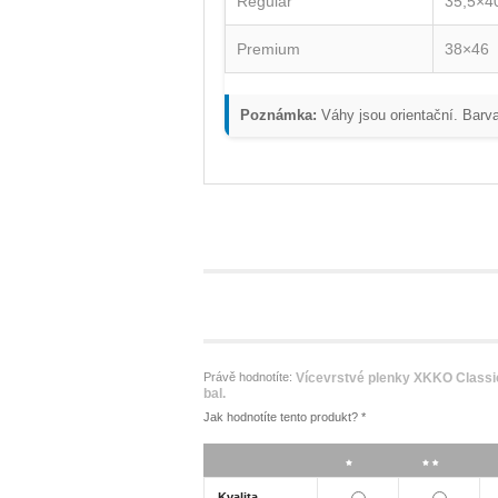
Regular
35,5×4
Premium
38×46
Poznámka:
Váhy jsou orientační. Barva
Právě hodnotíte:
Vícevrstvé plenky XKKO Classic
bal.
Jak hodnotíte tento produkt?
*
*
**
Kvalita