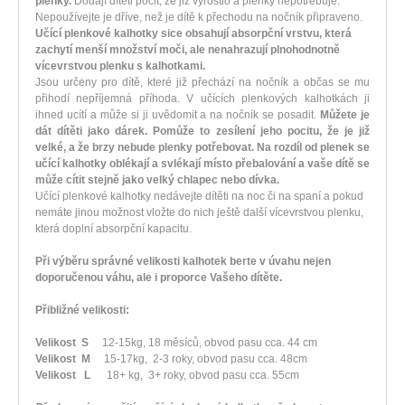
plenky.
Dodají dítěti pocit, že již vyrostlo a plenky nepotřebuje.
Nepoužívejte je dříve, než je dítě k přechodu na nočník připraveno.
Učící plenkové kalhotky sice obsahují absorpční vrstvu, která
zachytí menší množství moči, ale nenahrazují plnohodnotně
vícevrstvou plenku s kalhotkami.
Jsou určeny pro dítě, které již přechází na nočník a občas se mu
přihodí nepříjemná příhoda. V učících plenkových kalhotkách ji
ihned ucítí a může si ji uvědomit a na nočník se posadit.
Můžete je
dát dítěti jako dárek. Pomůže to zesílení jeho pocitu, že je již
velké, a že brzy nebude plenky potřebovat.
Na rozdíl od plenek se
učící kalhotky oblékají a svlékají místo přebalování a vaše dítě se
může cítit stejně jako velký chlapec nebo dívka.
Učící plenkové kalhotky nedávejte dítěti na noc či na spaní a pokud
nemáte jinou možnost vložte do nich ještě další vícevrstvou plenku,
která doplní absorpční kapacitu.
Při výběru správné velikosti kalhotek berte v úvahu nejen
doporučenou váhu, ale i proporce Vašeho dítěte.
Přibližné velikosti:
Velikost S
12-15kg, 18 měsíců, obvod pasu cca. 44 cm
Velikost M
15-17kg, 2-3 roky, obvod pasu cca. 48cm
Velikost L
18
+ kg, 3
+
roky, obvod pasu cca. 55cm