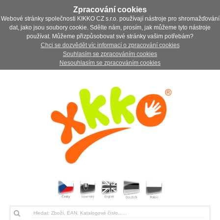
Zpracování cookies
Webové stránky společnosti KIKKO CZ s.r.o. používají nástroje pro shromažďování
dat, jako jsou soubory cookie. Sdělte nám, prosím, jak můžeme tyto nástroje
používat. Můžeme přizpůsobovat své stránky vašim potřebám?
Chci se dozvědět víc informací o zpracování cookies
Souhlasím se zpracováním cookies
Nesouhlasím se zpracováním cookies