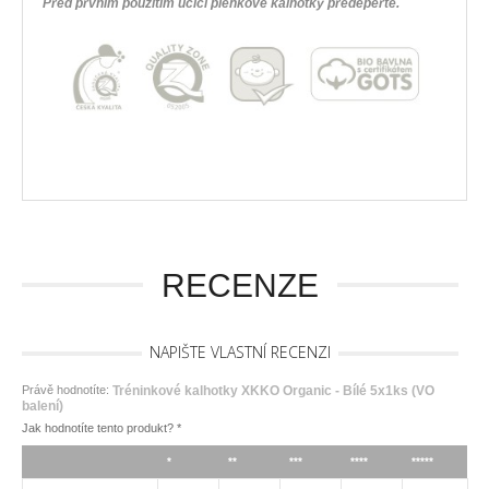
Před prvním použitím učící plenkové kalhotky předeperte.
RECENZE
NAPIŠTE VLASTNÍ RECENZI
Právě hodnotíte:
Tréninkové kalhotky XKKO Organic - Bílé 5x1ks (VO
balení)
Jak hodnotíte tento produkt?
*
*
**
***
****
*****