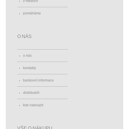
v médiích
pomáháme
O NÁS
o nás
kontakty
bankovní informace
distributoři
kde nakoupit
VŠE O NÁKUPU