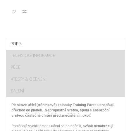
POPIS
TECHNICKÉ INFORMACE
PÉČE
ATESTY & OCENĚNÍ
BALENÍ
Plenkové učící (tréninkové) kalhotky Training Pants usnadňují
přechod od plenek. Nepropustná vrstva, spolu s absorpční
vrstvou částečně chrání před znečištěním okolí.
Pomáhají zrychlit proces učení se na nočník,
avšak nenahrazují