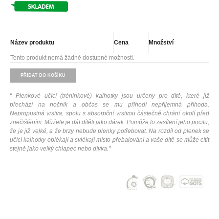
Název produktu
Cena
Množství
Tento produkt nemá žádné dostupné možnosti.
PŘIDAT DO KOŠÍKU
" Plenkové učící (tréninkové) kalhotky jsou určeny pro dítě, které již
přechází na nočník a občas se mu přihodí nepříjemná příhoda.
Nepropustná vrstva, spolu s absorpční vrstvou částečně chrání okolí před
znečištěním. Můžete je dát dítěti jako dárek. Pomůže to zesílení jeho pocitu,
že je již velké, a že brzy nebude plenky potřebovat. Na rozdíl od plenek se
učící kalhotky oblékají a svlékají místo přebalování a vaše dítě se může cítit
stejně jako velký chlapec nebo dívka."