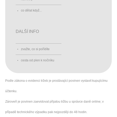
co dělat když...
DALŠÍ INFO
zvažte, co si pořídíte
cesta od plen k nočníku
Podle zákona o evidenci tržeb je prodávající povinen vystavit kupujícímu
účtenku.
Zároveň je povinen zaevidovat přijatou tržbu u správce daně online; v
případě technického výpadku pak nejpozději do 48 hodin.