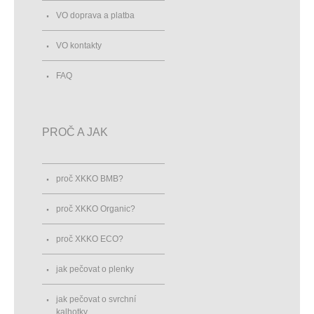
VO doprava a platba
VO kontakty
FAQ
PROČ A JAK
proč XKKO BMB?
proč XKKO Organic?
proč XKKO ECO?
jak pečovat o plenky
jak pečovat o svrchní
kalhotky