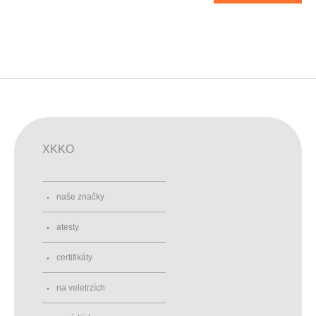
XKKO
naše značky
atesty
certifikáty
na veletrzích