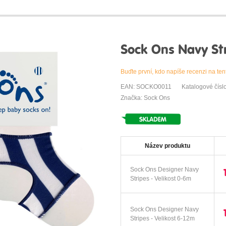
Sock Ons Navy St
Buďte první, kdo napíše recenzi na ten
EAN: SOCKO0011
Katalogové čís
Značka: Sock Ons
Název produktu
Sock Ons Designer Navy
Stripes - Velikost 0-6m
Sock Ons Designer Navy
Stripes - Velikost 6-12m