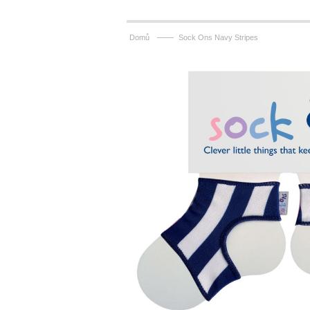
——
Domů
Sock Ons Navy Stripes