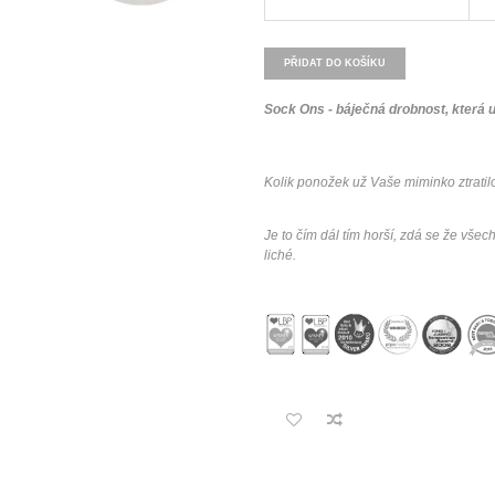
PŘIDAT DO KOŠÍKU
Sock Ons - báječná drobnost, která
Kolik ponožek už Vaše miminko ztrati
Je to čím dál tím horší, zdá se že vše
liché.