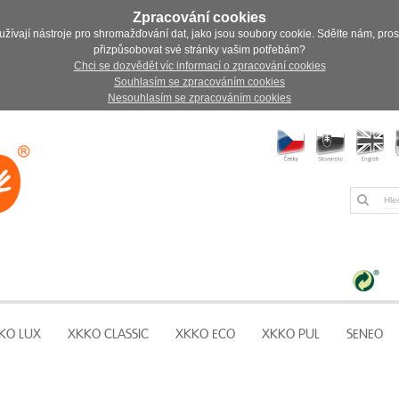
Zpracování cookies
užívají nástroje pro shromažďování dat, jako jsou soubory cookie. Sdělte nám, pro
přizpůsobovat své stránky vašim potřebám?
Chci se dozvědět víc informací o zpracování cookies
Souhlasím se zpracováním cookies
Nesouhlasím se zpracováním cookies
KO LUX
XKKO CLASSIC
XKKO ECO
XKKO PUL
SENEO