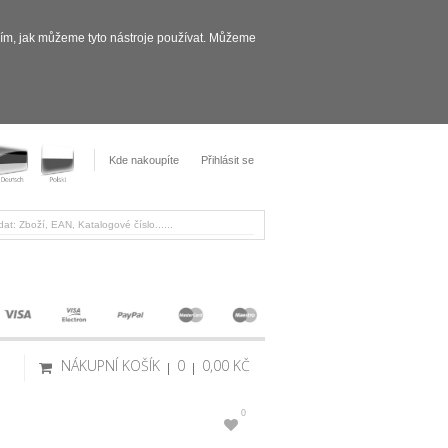
sím, jak můžeme tyto nástroje používat. Můžeme
Kde nakoupíte
Přihlásit se
NÁKUPNÍ KOŠÍK
0
0,00 KČ
0