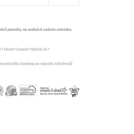
 udrží ponožky na nožkách vašeho miminka.
lo? Deset? Dvacet? Možná víc?
chny ponožky zústrávaj po nájezdu lichožroutů