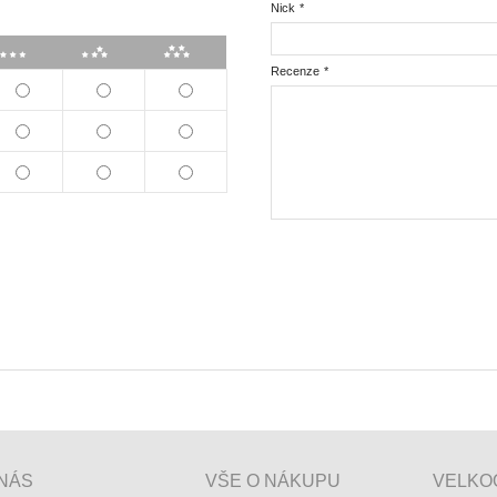
Nick
*
***
****
*****
Recenze
*
NÁS
VŠE O NÁKUPU
VELKO