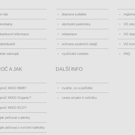
o nás
doprava a platba
registr
kontakty
obchodní podmínky
VO obc
bankovní informace
reklamace
VO dopr
distributoři
ochrana osobních údajů
VO kon
kde nakoupit
využívání cookies
FAQ
OČ A JAK
DALŠÍ INFO
proč XKKO BMB?
zvažte, co si pořídíte
proč XKKO Organic?
cesta od plen k nočníku
proč XKKO ECO?
jak pečovat o plenky
jak pečovat o svrchní kalhotky