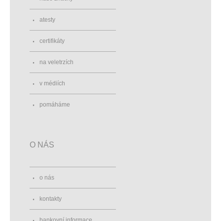
atesty
certifikáty
na veletrzích
v médiích
pomáháme
O NÁS
o nás
kontakty
bankovní informace