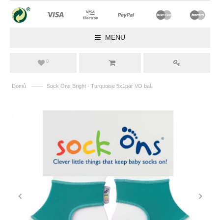
MENU
0
——
Domů
Sock Ons Bright - Turquoise 5x1pár VO bal.