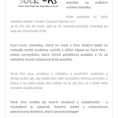
ponožky na nožkách
vašeho miminka.
Kolik ponožek už Vaše
miminko ztratilo? Deset? Dvacet? Možná víc?
Je to čím dál tím horší, zdá se že všechny ponožky zústrávaj po
nájezdu lichožroutů liché.
Kezi Levin, maminka, která se stará o šest malých kluků se
rozhodle tenhle probémy vyřešit a přišel nápad na Sock Ons -
malou vychytávku, které vyřeší ponožkový problém a Vy už
nebudete muset vyhazovat liché ponožky.
Sock Ons jsou vyrobeny z měkkého a pružného materiálu a
designovány tak, aby padly jako ulité na každou běžnou ponožku a
držely ji na svém místě, bez ohledu na to, jak moc se ji bude vaše
miminko snažit sundat.
Sock Ons vznikly po letech zkoušení a vylepšování - a
výsledkem je zábavná, funkční, módní a celostvětově
patentovaná drobnost, která opravdu funguje!