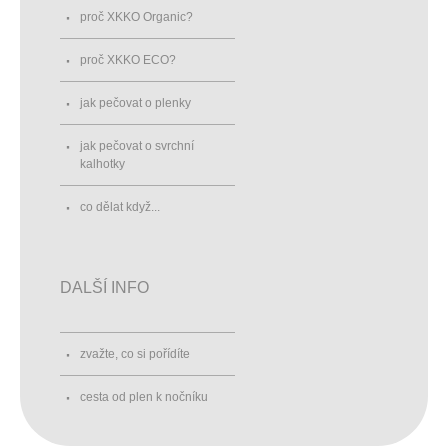
proč XKKO Organic?
proč XKKO ECO?
jak pečovat o plenky
jak pečovat o svrchní
kalhotky
co dělat když...
DALŠÍ INFO
zvažte, co si pořídíte
cesta od plen k nočníku