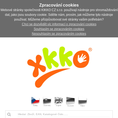
Zpracování cookies
Webové stránky společnosti KIKKO CZ s.r.o. používají nástroje pro shromažďování
dat, jako jsou soubory cookie. Sdělte nám, prosím, jak můžeme tyto nástroje
používat. Můžeme přizpůsobovat své stránky vašim potřebám?
Chci se dozvědět víc informací o zpracování cookies
Souhlasím se zpracováním cookies
Nesouhlasím se zpracováním cookies