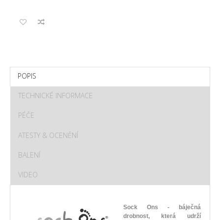
POPIS
TECHNICKÉ INFORMACE
PÉČE
ATESTY & OCENĚNÍ
BALENÍ
VIDEO
Sock Ons - báječná
drobnost, která udrží