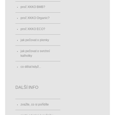
proč XKKO BMB?
proč XKKO Organic?
proč XKKO ECO?
jak pečovat o plenky
jak pečovat o svrchní
kalhotky
co dělat když...
DALŠÍ INFO
zvažte, co si pořídíte