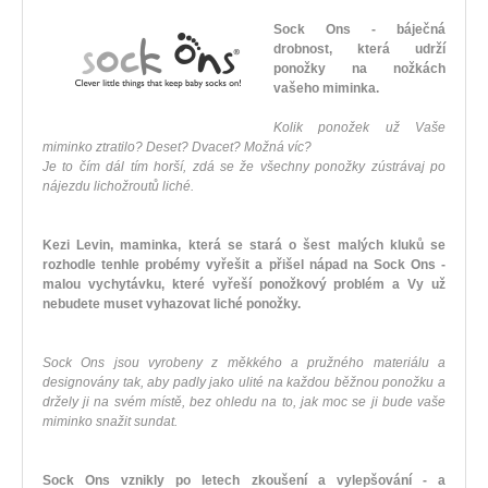
Sock Ons - báječná
drobnost, která udrží
ponožky na nožkách
vašeho miminka.
Kolik ponožek už Vaše
miminko ztratilo? Deset? Dvacet? Možná víc?
Je to čím dál tím horší, zdá se že všechny ponožky zústrávaj po
nájezdu lichožroutů liché.
Kezi Levin, maminka, která se stará o šest malých kluků se
rozhodle tenhle probémy vyřešit a přišel nápad na Sock Ons -
malou vychytávku, které vyřeší ponožkový problém a Vy už
nebudete muset vyhazovat liché ponožky.
Sock Ons jsou vyrobeny z měkkého a pružného materiálu a
designovány tak, aby padly jako ulité na každou běžnou ponožku a
držely ji na svém místě, bez ohledu na to, jak moc se ji bude vaše
miminko snažit sundat.
Sock Ons vznikly po letech zkoušení a vylepšování - a