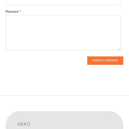
Recenze
*
ODESLAT RECENZI
XKKO