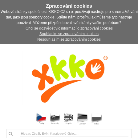
Zpracování cookies
Webové stránky společnosti KIKKO CZ s.r.o. používají nástroje pro shromažďování
dat, jako jsou soubory cookie. Sdělte nám, prosím, jak můžeme tyto nástroje
používat. Můžeme přizpůsobovat své stránky vašim potřebám?
Chci se dozvědět víc informací o zpracování cookies
Souhlasím se zpracováním cookies
Nesouhlasím se zpracováním cookies