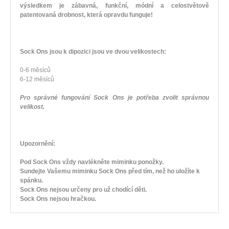
výsledkem je zábavná, funkční, módní a celostvětově
patentovaná drobnost, která opravdu funguje!
Sock Ons jsou k dipozici jsou ve dvou velikostech:
0-6 měsíců
6-12 měsíců
Pro správné fungování Sock Ons je potřeba zvolit správnou
velikost.
Upozornění:
Pod Sock Ons vždy navlékněte miminku ponožky.
Sundejte Vašemu miminku Sock Ons před tím, než ho uložíte k
spánku.
Sock Ons nejsou určeny pro už chodící děti.
Sock Ons nejsou hračkou.