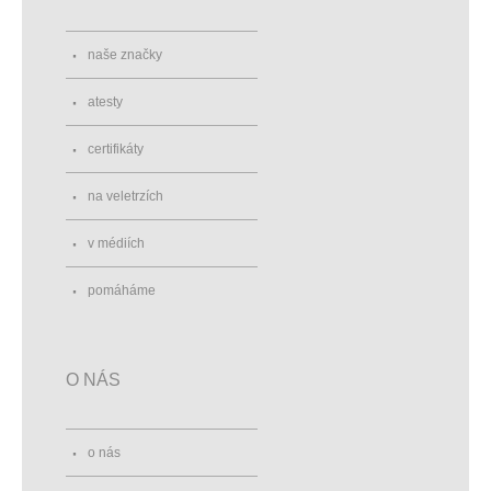
naše značky
atesty
certifikáty
na veletrzích
v médiích
pomáháme
O NÁS
o nás