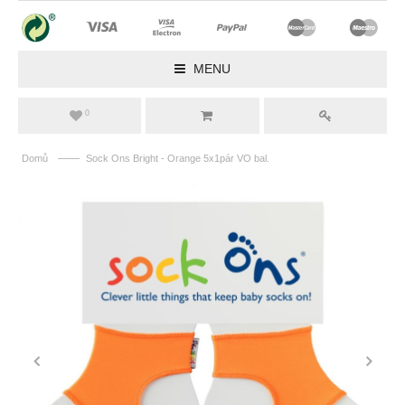
MENU
0
——
Domů
Sock Ons Bright - Orange 5x1pár VO bal.