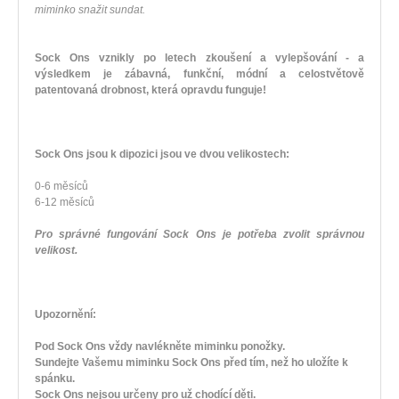
miminko snažit sundat.
Sock Ons vznikly po letech zkoušení a vylepšování - a
výsledkem je zábavná, funkční, módní a celostvětově
patentovaná drobnost, která opravdu funguje!
Sock Ons jsou k dipozici jsou ve dvou velikostech:
0-6 měsíců
6-12 měsíců
Pro správné fungování Sock Ons je potřeba zvolit správnou
velikost.
Upozornění:
Pod Sock Ons vždy navlékněte miminku ponožky.
Sundejte Vašemu miminku Sock Ons před tím, než ho uložíte k
spánku.
Sock Ons nejsou určeny pro už chodící děti.