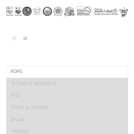
POPIS
TECHNICKÉ INFORMACE
PÉČE
ATESTY & OCENĚNÍ
BALENÍ
VÝROBCE