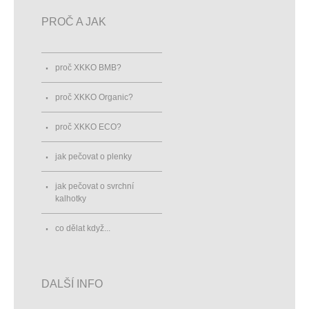
PROČ A JAK
proč XKKO BMB?
proč XKKO Organic?
proč XKKO ECO?
jak pečovat o plenky
jak pečovat o svrchní
kalhotky
co dělat když...
DALŠÍ INFO