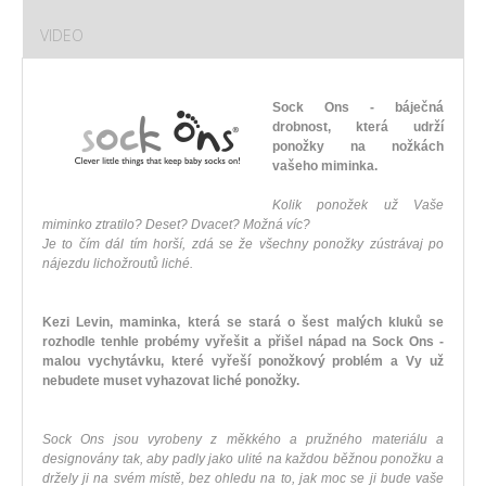
VIDEO
Sock Ons - báječná
drobnost, která udrží
ponožky na nožkách
vašeho miminka.
Kolik ponožek už Vaše
miminko ztratilo? Deset? Dvacet? Možná víc?
Je to čím dál tím horší, zdá se že všechny ponožky zústrávaj po
nájezdu lichožroutů liché.
Kezi Levin, maminka, která se stará o šest malých kluků se
rozhodle tenhle probémy vyřešit a přišel nápad na Sock Ons -
malou vychytávku, které vyřeší ponožkový problém a Vy už
nebudete muset vyhazovat liché ponožky.
Sock Ons jsou vyrobeny z měkkého a pružného materiálu a
designovány tak, aby padly jako ulité na každou běžnou ponožku a
držely ji na svém místě, bez ohledu na to, jak moc se ji bude vaše