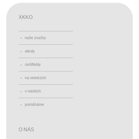
XKKO
naše značky
atesty
certifikáty
na veletrzích
v médiích
pomáháme
O NÁS