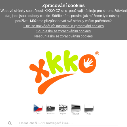
Zpracování cookies
Webové stránky společnosti KIKKO CZ s.r.o. používají nástroje pro shromažďování
dat, jako jsou soubory cookie. Sdělte nám, prosím, jak můžeme tyto nástroje
používat. Můžeme přizpůsobovat své stránky vašim potřebám?
Chci se dozvědět víc informací o zpracování cookies
Souhlasím se zpracováním cookies
Nesouhlasím se zpracováním cookies