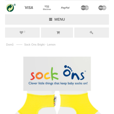
MENU
0
——
Domů
Sock Ons Bright - Lemon