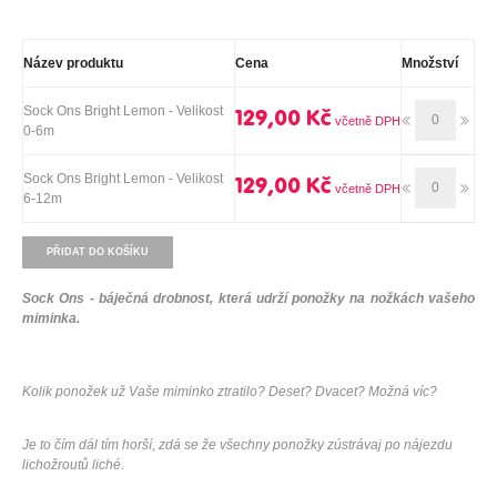
Název produktu
Cena
Množství
Sock Ons Bright Lemon - Velikost
129,00 Kč
0-6m
Sock Ons Bright Lemon - Velikost
129,00 Kč
6-12m
PŘIDAT DO KOŠÍKU
Sock Ons - báječná drobnost, která udrží ponožky na nožkách vašeho
miminka.
Kolik ponožek už Vaše miminko ztratilo? Deset? Dvacet? Možná víc?
Je to čím dál tím horší, zdá se že všechny ponožky zústrávaj po nájezdu
lichožroutů liché.