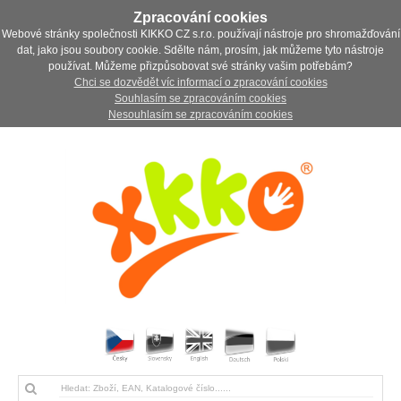
Zpracování cookies
Webové stránky společnosti KIKKO CZ s.r.o. používají nástroje pro shromažďování
dat, jako jsou soubory cookie. Sdělte nám, prosím, jak můžeme tyto nástroje
používat. Můžeme přizpůsobovat své stránky vašim potřebám?
Chci se dozvědět víc informací o zpracování cookies
Souhlasím se zpracováním cookies
Nesouhlasím se zpracováním cookies