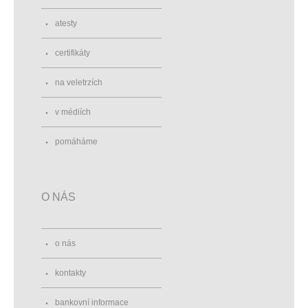
atesty
certifikáty
na veletrzích
v médiích
pomáháme
O NÁS
o nás
kontakty
bankovní informace