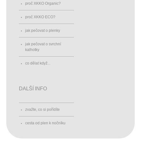
proč XKKO Organic?
proč XKKO ECO?
jak pečovat o plenky
jak pečovat o svrchní
kalhotky
co dělat když...
DALŠÍ INFO
zvažte, co si pořídíte
cesta od plen k nočníku