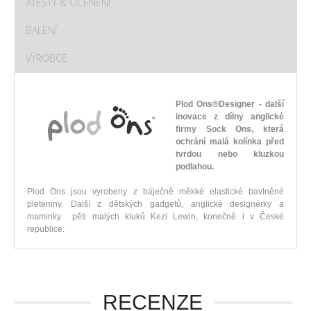
ATESTY & OCENĚNÍ
BALENÍ
VÝROBCE
Plod Ons®Designer - další
inovace z dílny anglické
firmy Sock Ons, která
ochrání malá kolínka před
tvrdou nebo kluzkou
podlahou.
Plod Ons jsou vyrobeny z báječně měkké elastické bavlněné
pleteniny. Další z dětských gadgetů, anglické designérky a
maminky pěti malých kluků Kezi Lewin, konečně i v České
republice.
RECENZE