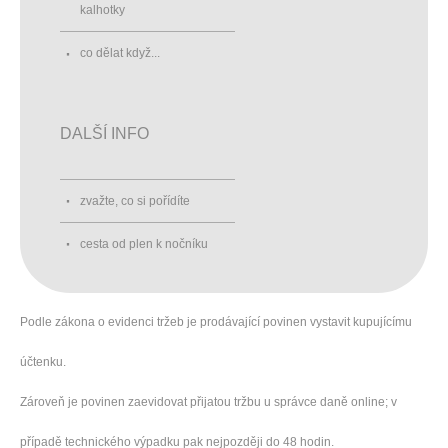
kalhotky
co dělat když...
DALŠÍ INFO
zvažte, co si pořídíte
cesta od plen k nočníku
Podle zákona o evidenci tržeb je prodávající povinen vystavit kupujícímu
účtenku.
Zároveň je povinen zaevidovat přijatou tržbu u správce daně online; v
případě technického výpadku pak nejpozději do 48 hodin.