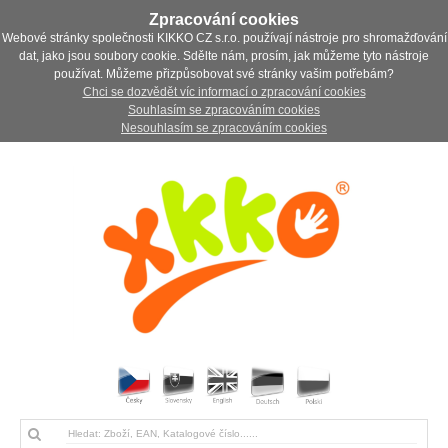
Zpracování cookies
Webové stránky společnosti KIKKO CZ s.r.o. používají nástroje pro shromažďování
dat, jako jsou soubory cookie. Sdělte nám, prosím, jak můžeme tyto nástroje
používat. Můžeme přizpůsobovat své stránky vašim potřebám?
Chci se dozvědět víc informací o zpracování cookies
Souhlasím se zpracováním cookies
Nesouhlasím se zpracováním cookies