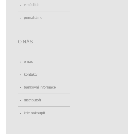
v médiích
pomáháme
O NÁS
o nás
kontakty
bankovní informace
distributoři
kde nakoupit