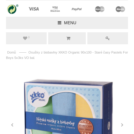
MENU
0
——
Domů
Osušky z biobavlny XKKO Organic 90x100 - Staré časy Pastels For
Boys 5x3ks VO bal.