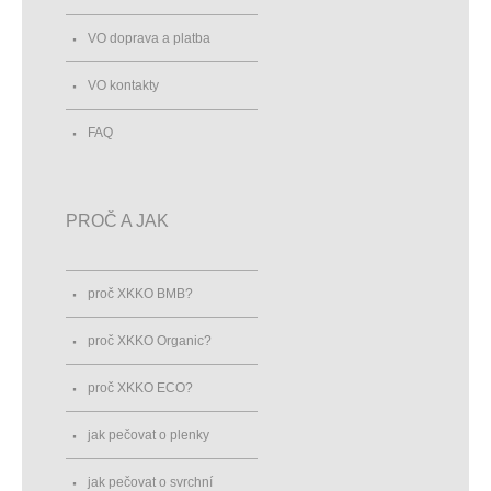
VO doprava a platba
VO kontakty
FAQ
PROČ A JAK
proč XKKO BMB?
proč XKKO Organic?
proč XKKO ECO?
jak pečovat o plenky
jak pečovat o svrchní