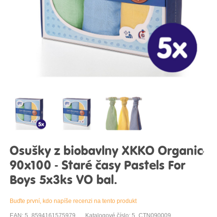
Osušky z biobavlny XKKO Organic
90x100 - Staré časy Pastels For
Boys 5x3ks VO bal.
Buďte první, kdo napíše recenzi na tento produkt
EAN: 5_8594161575979
Katalogové číslo: 5_CTN090009