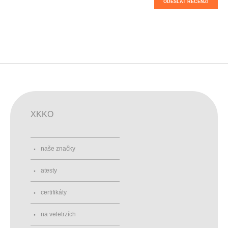
ODESLAT RECENZI
XKKO
naše značky
atesty
certifikáty
na veletrzích