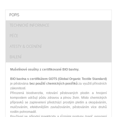
POPIS
TECHNICKÉ INFORMACE
PÉČE
ATESTY & OCENĚNÍ
BALENÍ
Mušelínové osušky z certifikované BIO bavlny.
BIO bavlna s certifikátem GOTS (Global Organic Textile Standard)
je pěstována
bez použití chemických postřiků
za využití přírodních
zákonitostí.
Přirozená biodiverzita, rotování pěstovaných plodin a hnojení
kompostem udržují půdu zdravou a plnou živin. Místo chemických
přípravků se zaplevelení předchází prostým pletím a okopáváním,
mulčováním, efektivnějším zavlažováním, pěstováním více druhů
rostlin pohromadě.
Používají se přírodní insekticidy a různými postupy (např. vysazení