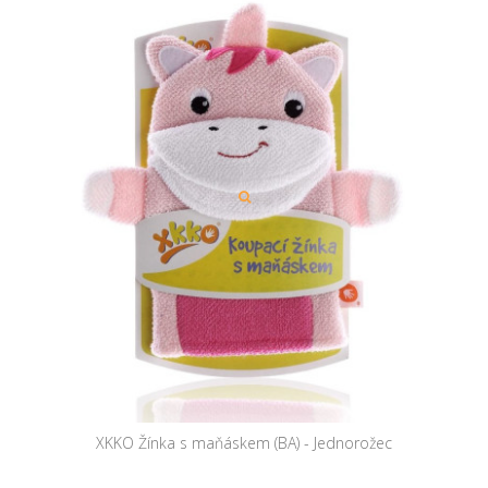
XKKO Žínka s maňáskem (BA) - Jednorožec