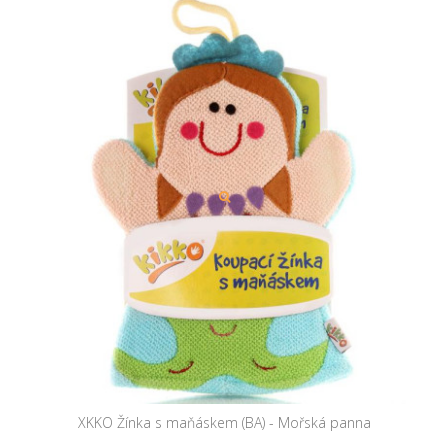
XKKO Žínka s maňáskem (BA) - Mořská panna