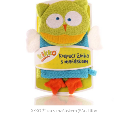
XKKO Žínka s maňáskem (BA) - Ufon