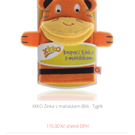
XKKO Žínka s maňáskem (BA) - Tygřík
115,00 Kč