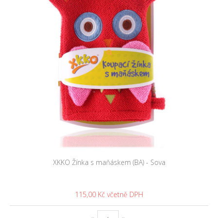
XKKO Žínka s maňáskem (BA) - Sova
115,00 Kč