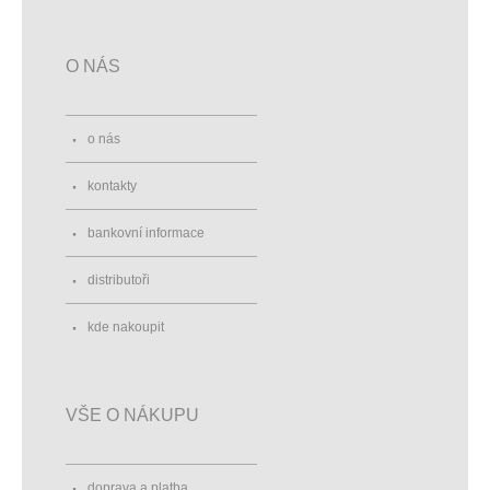
O NÁS
o nás
kontakty
bankovní informace
distributoři
kde nakoupit
VŠE O NÁKUPU
doprava a platba