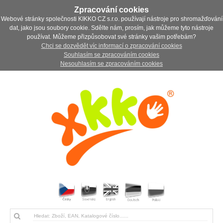
Zpracování cookies
Webové stránky společnosti KIKKO CZ s.r.o. používají nástroje pro shromažďování
dat, jako jsou soubory cookie. Sdělte nám, prosím, jak můžeme tyto nástroje
používat. Můžeme přizpůsobovat své stránky vašim potřebám?
Chci se dozvědět víc informací o zpracování cookies
Souhlasím se zpracováním cookies
Nesouhlasím se zpracováním cookies