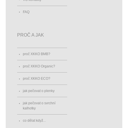
FAQ
PROČ A JAK
proč XKKO BMB?
proč XKKO Organic?
proč XKKO ECO?
jak pečovat o plenky
jak pečovat o svrchní
kalhotky
co dělat když...