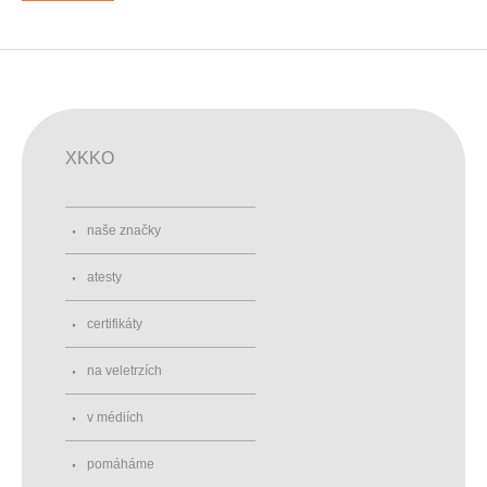
XKKO
naše značky
atesty
certifikáty
na veletrzích
v médiích
pomáháme