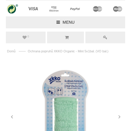
MENU
0
——
Domů
Ochrana popruhů XKKO Organic - Mint 5x1bal. (VO bal.)