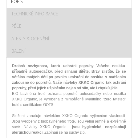
POPIS
TECHNICKÉ INFORMACE
PÉČE
ATESTY & OCENĚNÍ
BALENÍ
Drobná nezbytnost, která uchrání popruhy Vašeho nosítka
případně autosedačky, před slinami dítěte. Brzy zjistíte, že se
většina malých dětí po prvním umístění do nosítka s nadšením
zakousne do popruhů. Naše návleky XKKO Organic tak ochrání
popruhy, před jejich ušpiněním nejen od slin, ale i zbytků jídla.
BIO bavlněná froté ochrana popruhů autosedačky nebo nosítka
XKKO Organic, je vyrobena z mimořádně kvalitního "zero twisted"
froté s certifikátem GOTS.
Složení zaručuje návlekům XKKO Organic výjimečné vlastnosti.
Jsou vyrobeny z biobavlněného froté, jsou velmi jemné a extrémně
savé. Návleky XKKO Organic
jsou hygienické
,
nezpůsobují
alergickou reakci
. Zapínají se na suchý zip.