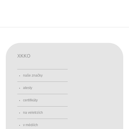
XKKO
naše značky
atesty
certifikáty
na veletrzích
v médiích