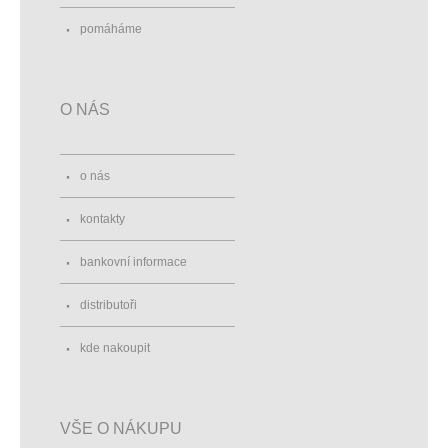
pomáháme
O NÁS
o nás
kontakty
bankovní informace
distributoři
kde nakoupit
VŠE O NÁKUPU