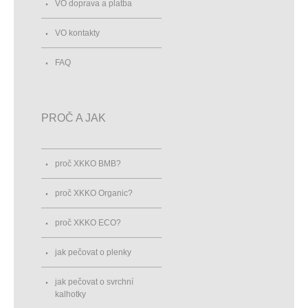
VO doprava a platba
VO kontakty
FAQ
PROČ A JAK
proč XKKO BMB?
proč XKKO Organic?
proč XKKO ECO?
jak pečovat o plenky
jak pečovat o svrchní
kalhotky