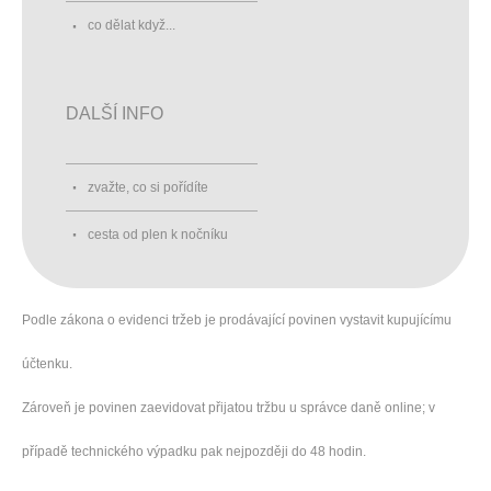
co dělat když...
DALŠÍ INFO
zvažte, co si pořídíte
cesta od plen k nočníku
Podle zákona o evidenci tržeb je prodávající povinen vystavit kupujícímu
účtenku.
Zároveň je povinen zaevidovat přijatou tržbu u správce daně online; v
případě technického výpadku pak nejpozději do 48 hodin.