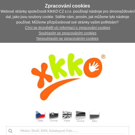
Zpracování cookies
Webové stránky společnosti KIKKO CZ s.r.o. používají nástroje pro shromažďování
dat, jako jsou soubory cookie. Sdělte nám, prosím, jak můžeme tyto nástroje
používat. Můžeme přizpůsobovat své stránky vašim potřebám?
Chci se dozvědět víc informací o zpracování cookies
Souhlasím se zpracováním cookies
Nesouhlasím se zpracováním cookies