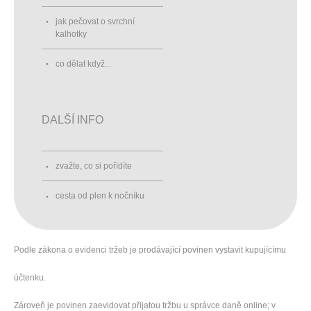
jak pečovat o svrchní
kalhotky
co dělat když...
DALŠÍ INFO
zvažte, co si pořídíte
cesta od plen k nočníku
Podle zákona o evidenci tržeb je prodávající povinen vystavit kupujícímu
účtenku.
Zároveň je povinen zaevidovat přijatou tržbu u správce daně online; v