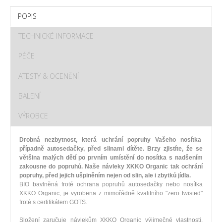
POPIS
TECHNICKÉ INFORMACE
PÉČE
ATESTY & OCENĚNÍ
BALENÍ
VÝROBCE
Drobná nezbytnost, která uchrání popruhy Vašeho nosítka
případně autosedačky, před slinami dítěte. Brzy zjistíte, že se
většina malých dětí po prvním umístění do nosítka s nadšením
zakousne do popruhů. Naše návleky XKKO Organic tak ochrání
popruhy, před jejich ušpiněním nejen od slin, ale i zbytků jídla.
BIO bavlněná froté ochrana popruhů autosedačky nebo nosítka
XKKO Organic, je vyrobena z mimořádně kvalitního "zero twisted"
froté s certifikátem GOTS.
Složení zaručuje návlekům XKKO Organic výjimečné vlastnosti.