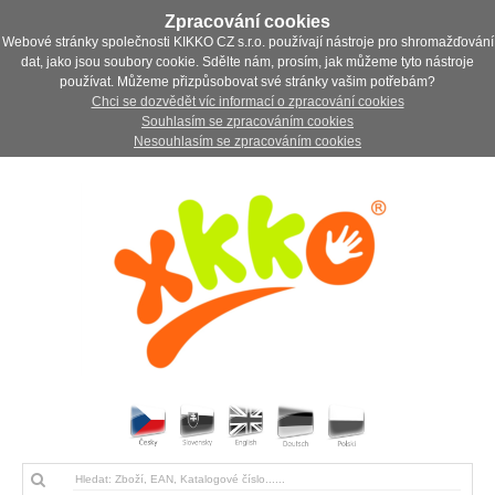
Zpracování cookies
Webové stránky společnosti KIKKO CZ s.r.o. používají nástroje pro shromažďování
dat, jako jsou soubory cookie. Sdělte nám, prosím, jak můžeme tyto nástroje
používat. Můžeme přizpůsobovat své stránky vašim potřebám?
Chci se dozvědět víc informací o zpracování cookies
Souhlasím se zpracováním cookies
Nesouhlasím se zpracováním cookies