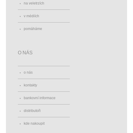
na veletrzích
v médiích
pomáháme
O NÁS
o nás
kontakty
bankovní informace
distributoři
kde nakoupit