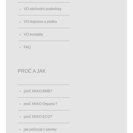
VO obchodní podmínky
VO doprava a platba
VO kontakty
FAQ
PROČ A JAK
proč XKKO BMB?
proč XKKO Organic?
proč XKKO ECO?
jak pečovat o plenky