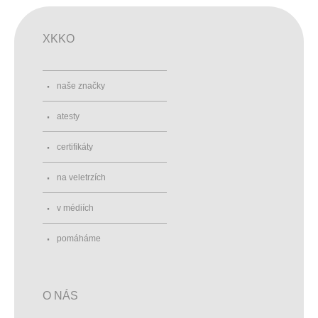
XKKO
naše značky
atesty
certifikáty
na veletrzích
v médiích
pomáháme
O NÁS