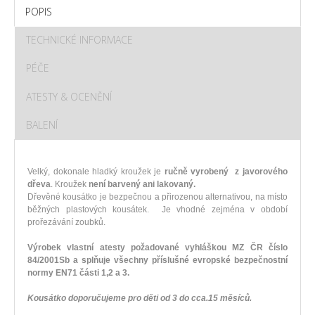
POPIS
TECHNICKÉ INFORMACE
PÉČE
ATESTY & OCENĚNÍ
BALENÍ
Velký, dokonale hladký kroužek je
r
učně vyrobený z javorového
dřeva
. Kroužek
není barvený ani lakovaný.
Dřevěné kousátko je bezpečnou a přirozenou alternativou, na místo
běžných plastových kousátek. Je vhodné zejména v období
prořezávání zoubků.
Výrobek vlastní atesty požadované vyhláškou MZ ČR číslo
84/2001Sb a splňuje všechny příslušné evropské bezpečnostní
normy EN71 části 1,2 a 3.
Kousátko doporučujeme pro děti od 3 do cca.15 měsíců.