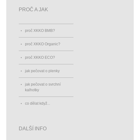
PROČ A JAK
proč XKKO BMB?
proč XKKO Organic?
proč XKKO ECO?
jak pečovat o plenky
jak pečovat o svrchní
kalhotky
co dělat když...
DALŠÍ INFO