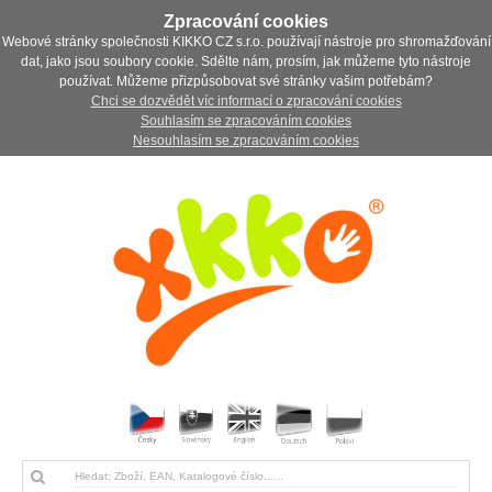
Zpracování cookies
Webové stránky společnosti KIKKO CZ s.r.o. používají nástroje pro shromažďování
dat, jako jsou soubory cookie. Sdělte nám, prosím, jak můžeme tyto nástroje
používat. Můžeme přizpůsobovat své stránky vašim potřebám?
Chci se dozvědět víc informací o zpracování cookies
Souhlasím se zpracováním cookies
Nesouhlasím se zpracováním cookies