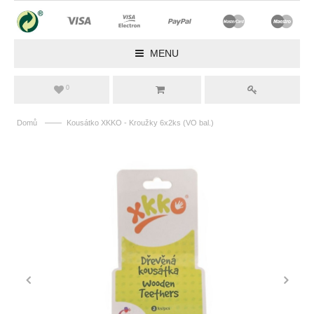
MENU
0
——
Domů
Kousátko XKKO - Kroužky 6x2ks (VO bal.)