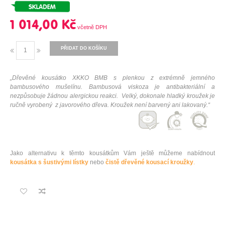
1 014,00 Kč
PŘIDAT DO KOŠÍKU
„Dřevěné kousátko XKKO BMB s plenkou z extrémně jemného
bambusového mušelínu. Bambusová viskoza je antibakteriální a
nezpůsobuje žádnou alergickou reakci.
Velký, dokonale hladký kroužek je
ručně vyrobený z javorového dřeva. Kroužek není barvený ani lakovaný.
“
Jako alternativu k těmto kousátkům Vám ještě můžeme nabídnout
kousátka s šustivými lístky
nebo
čistě dřevěné kousací kroužky
.