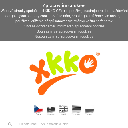
Zpracování cookies
Webové stránky společnosti KIKKO CZ s.r.o. používají nástroje pro shromažďování
dat, jako jsou soubory cookie. Sdělte nám, prosím, jak můžeme tyto nástroje
používat. Můžeme přizpůsobovat své stránky vašim potřebám?
Chci se dozvědět víc informací o zpracování cookies
Souhlasím se zpracováním cookies
Nesouhlasím se zpracováním cookies