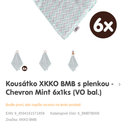
Kousátko XKKO BMB s plenkou -
Chevron Mint 6x1ks (VO bal.)
Buďte první, kdo napíše recenzi na tento produkt
EAN: 6_8594161571858
Katalogové číslo: 6_BMBTB006
Značka: XKKO BMB