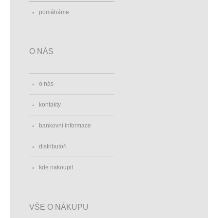
pomáháme
O NÁS
o nás
kontakty
bankovní informace
distributoři
kde nakoupit
VŠE O NÁKUPU