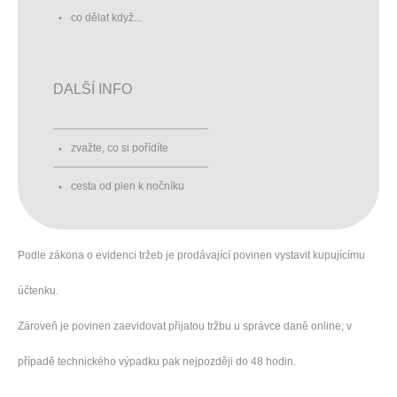
co dělat když...
DALŠÍ INFO
zvažte, co si pořídíte
cesta od plen k nočníku
Podle zákona o evidenci tržeb je prodávající povinen vystavit kupujícímu
účtenku.
Zároveň je povinen zaevidovat přijatou tržbu u správce daně online; v
případě technického výpadku pak nejpozději do 48 hodin.