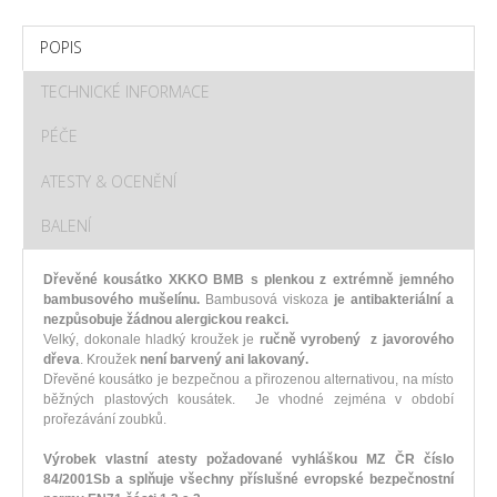
POPIS
TECHNICKÉ INFORMACE
PÉČE
ATESTY & OCENĚNÍ
BALENÍ
Dřevěné kousátko XKKO BMB s plenkou z extrémně jemného
bambusového mušelínu.
Bambusová viskoza
je antibakteriální a
nezpůsobuje žádnou alergickou reakci.
Velký, dokonale hladký kroužek je
r
učně vyrobený z javorového
dřeva
. Kroužek
není barvený ani lakovaný.
Dřevěné kousátko je bezpečnou a přirozenou alternativou, na místo
běžných plastových kousátek. Je vhodné zejména v období
prořezávání zoubků.
Výrobek vlastní atesty požadované vyhláškou MZ ČR číslo
84/2001Sb a splňuje všechny příslušné evropské bezpečnostní