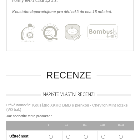
normy EN71 části 1,2 a 3.
Kousátko doporučujeme pro děti od 3 do cca.15 měsíců.
RECENZE
NAPIŠTE VLASTNÍ RECENZI
Právě hodnotíte:
Kousátko XKKO BMB s plenkou - Chevron Mint 6x1ks
(VO bal.)
Jak hodnotíte tento produkt?
*
*
**
***
****
*****
Užitečnost