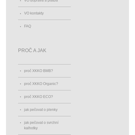
VO doprava a platba
VO kontakty
FAQ
PROČ A JAK
proč XKKO BMB?
proč XKKO Organic?
proč XKKO ECO?
jak pečovat o plenky
jak pečovat o svrchní
kalhotky