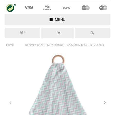
MENU
0
——
Domů
Kousátko XKKO BMB s plenkou - Chevron Mint 6x1ks (VO bal.)