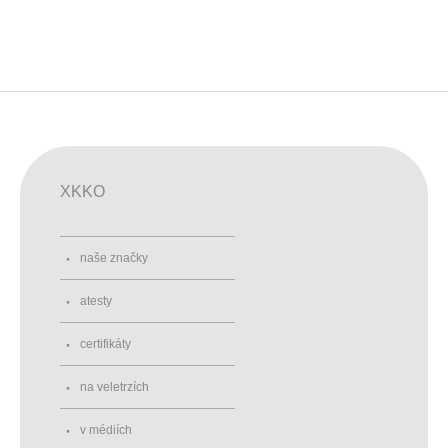
XKKO
naše značky
atesty
certifikáty
na veletrzích
v médiích