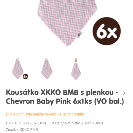
Kousátko XKKO BMB s plenkou -
Chevron Baby Pink 6x1ks (VO bal.)
Buďte první, kdo napíše recenzi na tento produkt
EAN: 6_8594161571834
Katalogové číslo: 6_BMBTB004
Značka: XKKO BMB