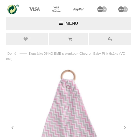
MENU
0
——
Domů
Kousátko XKKO BMB s plenkou - Chevron Baby Pink 6x1ks (VO
bal.)