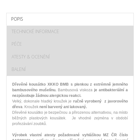
POPIS
TECHNICKÉ INFORMACE
PÉČE
ATESTY & OCENĚNÍ
BALENÍ
Dřevěné kousátko XKKO BMB s plenkou z extrémně jemného
bambusového mušelínu.
Bambusová viskoza
je antibakteriální a
nezpůsobuje žádnou alergickou reakci.
Velký, dokonale hladký kroužek je
r
učně vyrobený z javorového
dřeva
. Kroužek
není barvený ani lakovaný.
Dřevěné kousátko je bezpečnou a přirozenou alternativou, na místo
běžných plastových kousátek. Je vhodné zejména v období
prořezávání zoubků.
Výrobek vlastní atesty požadované vyhláškou MZ ČR číslo