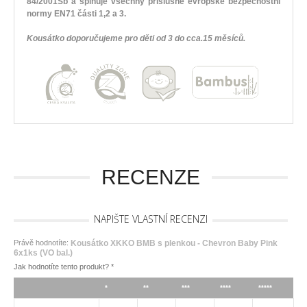
84/2001Sb a splňuje všechny příslušné evropské bezpečnostní
normy EN71 části 1,2 a 3.
Kousátko doporučujeme pro děti od 3 do cca.15 měsíců.
RECENZE
NAPIŠTE VLASTNÍ RECENZI
Právě hodnotíte:
Kousátko XKKO BMB s plenkou - Chevron Baby Pink
6x1ks (VO bal.)
Jak hodnotíte tento produkt?
*
*
**
***
****
*****