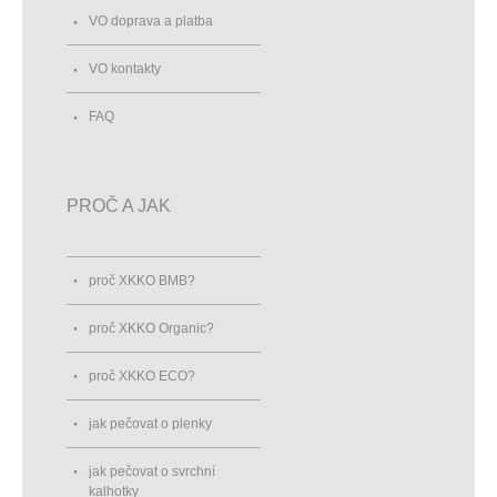
VO doprava a platba
VO kontakty
FAQ
PROČ A JAK
proč XKKO BMB?
proč XKKO Organic?
proč XKKO ECO?
jak pečovat o plenky
jak pečovat o svrchní
kalhotky