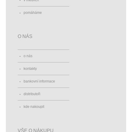
v médiích
pomáháme
O NÁS
o nás
kontakty
bankovní informace
distributoři
kde nakoupit
VŠE O NÁKUPU