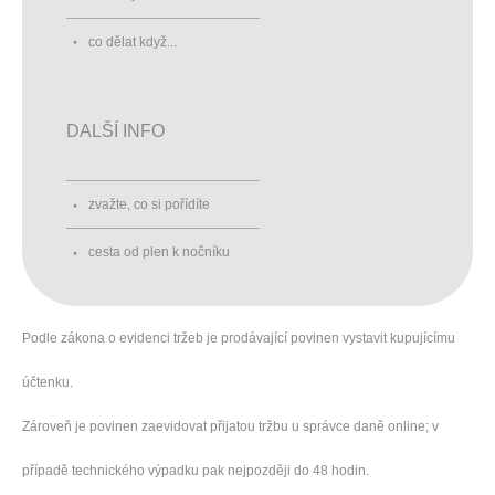
co dělat když...
DALŠÍ INFO
zvažte, co si pořídíte
cesta od plen k nočníku
Podle zákona o evidenci tržeb je prodávající povinen vystavit kupujícímu
účtenku.
Zároveň je povinen zaevidovat přijatou tržbu u správce daně online; v
případě technického výpadku pak nejpozději do 48 hodin.