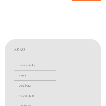
XKKO
naše značky
atesty
certifikáty
na veletrzích