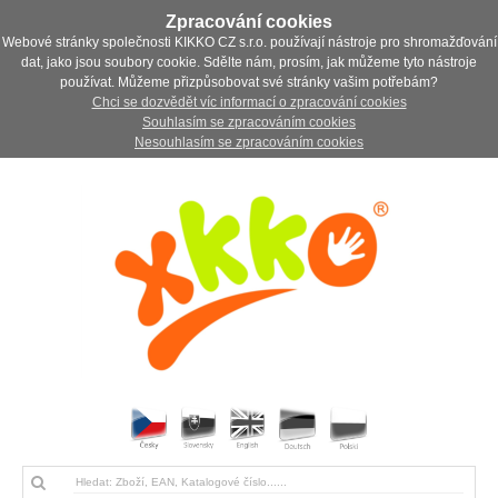
Zpracování cookies
Webové stránky společnosti KIKKO CZ s.r.o. používají nástroje pro shromažďování
dat, jako jsou soubory cookie. Sdělte nám, prosím, jak můžeme tyto nástroje
používat. Můžeme přizpůsobovat své stránky vašim potřebám?
Chci se dozvědět víc informací o zpracování cookies
Souhlasím se zpracováním cookies
Nesouhlasím se zpracováním cookies