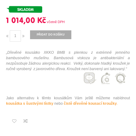
1 014,00 Kč
PŘIDAT DO KOŠÍKU
„Dřevěné kousátko XKKO BMB s plenkou z extrémně jemného
bambusového mušelínu. Bambusová viskoza je antibakteriální a
nezpůsobuje žádnou alergickou reakci.
Velký, dokonale hladký kroužek je
ručně vyrobený z javorového dřeva. Kroužek není barvený ani lakovaný.
“
Jako alternativu k těmto kousátkům Vám ještě můžeme nabídnout
kousátka s šustivými lístky
nebo
čistě dřevěné kousací kroužky
.