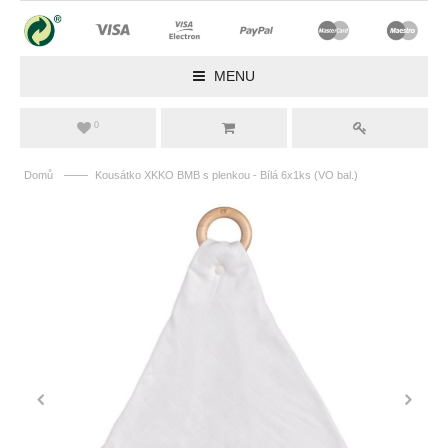
MENU
0
——
Domů
Kousátko XKKO BMB s plenkou - Bílá 6x1ks (VO bal.)