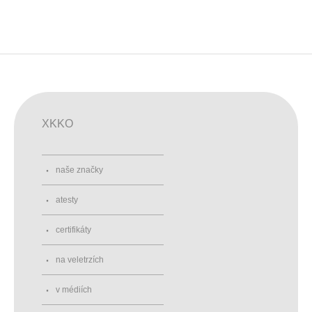
XKKO
naše značky
atesty
certifikáty
na veletrzích
v médiích