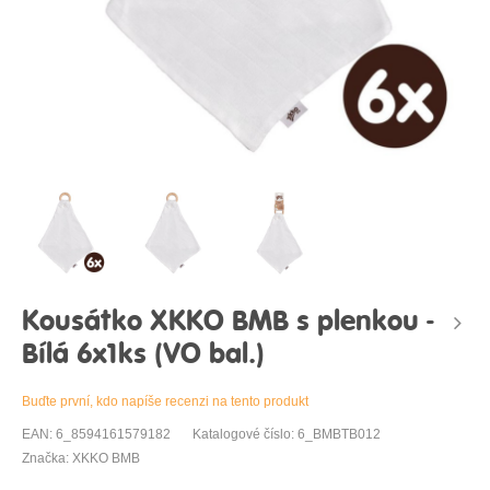
Kousátko XKKO BMB s plenkou -
Bílá 6x1ks (VO bal.)
Buďte první, kdo napíše recenzi na tento produkt
EAN: 6_8594161579182
Katalogové číslo: 6_BMBTB012
Značka: XKKO BMB