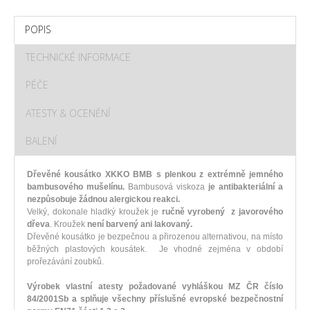
POPIS
TECHNICKÉ INFORMACE
PÉČE
ATESTY & OCENĚNÍ
BALENÍ
Dřevěné kousátko XKKO BMB s plenkou z extrémně jemného
bambusového mušelínu.
Bambusová viskoza
je antibakteriální a
nezpůsobuje žádnou alergickou reakci.
Velký, dokonale hladký kroužek je
r
učně vyrobený z javorového
dřeva
. Kroužek
není barvený ani lakovaný.
Dřevěné kousátko je bezpečnou a přirozenou alternativou, na místo
běžných plastových kousátek. Je vhodné zejména v období
prořezávání zoubků.
Výrobek vlastní atesty požadované vyhláškou MZ ČR číslo
84/2001Sb a splňuje všechny příslušné evropské bezpečnostní