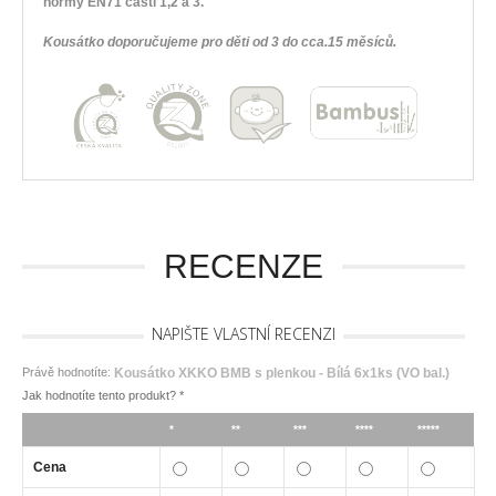
normy EN71 části 1,2 a 3.
Kousátko doporučujeme pro děti od 3 do cca.15 měsíců.
RECENZE
NAPIŠTE VLASTNÍ RECENZI
Právě hodnotíte:
Kousátko XKKO BMB s plenkou - Bílá 6x1ks (VO bal.)
Jak hodnotíte tento produkt?
*
*
**
***
****
*****
Cena