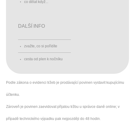
co dělat když...
DALŠÍ INFO
zvažte, co si pořídíte
cesta od plen k nočníku
Podle zákona o evidenci tržeb je prodávající povinen vystavit kupujícímu
účtenku.
Zároveň je povinen zaevidovat přijatou tržbu u správce daně online; v
případě technického výpadku pak nejpozději do 48 hodin.