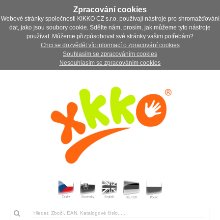
Zpracování cookies
Webové stránky společnosti KIKKO CZ s.r.o. používají nástroje pro shromažďování
dat, jako jsou soubory cookie. Sdělte nám, prosím, jak můžeme tyto nástroje
používat. Můžeme přizpůsobovat své stránky vašim potřebám?
Chci se dozvědět víc informací o zpracování cookies
Souhlasím se zpracováním cookies
Nesouhlasím se zpracováním cookies