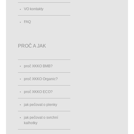
VO kontakty
FAQ
PROČ A JAK
proč XKKO BMB?
proč XKKO Organic?
proč XKKO ECO?
jak pečovat o plenky
jak pečovat o svrchní
kalhotky