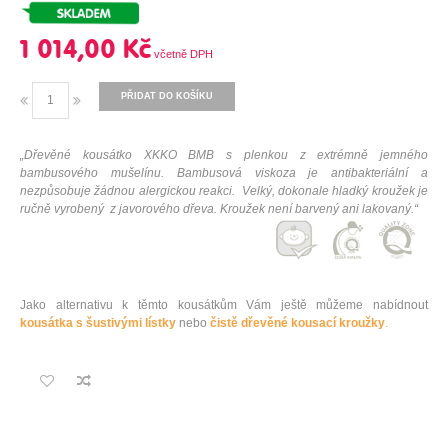
1 014,00 Kč
PŘIDAT DO KOŠÍKU
„Dřevěné kousátko XKKO BMB s plenkou z extrémně jemného
bambusového mušelínu. Bambusová viskoza je antibakteriální a
nezpůsobuje žádnou alergickou reakci.
Velký, dokonale hladký kroužek je
ručně vyrobený z javorového dřeva. Kroužek není barvený ani lakovaný.
“
Jako alternativu k těmto kousátkům Vám ještě můžeme nabídnout
kousátka s šustivými lístky
nebo
čistě dřevěné kousací kroužky
.