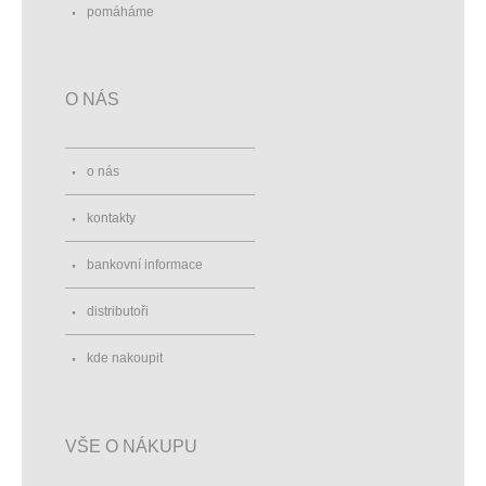
pomáháme
O NÁS
o nás
kontakty
bankovní informace
distributoři
kde nakoupit
VŠE O NÁKUPU