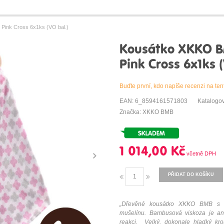
Pink Cross 6x1ks (VO bal.)
Kousátko XKKO BM
Pink Cross 6x1ks (
Buďte první, kdo napíše recenzi na ten
EAN: 6_8594161571803
Katalogo
Značka: XKKO BMB
1 014,00 Kč
PŘIDAT DO KOŠÍKU
„Dřevěné kousátko XKKO BMB s 
mušelínu. Bambusová viskoza je ant
reakci.
Velký, dokonale hladký kr