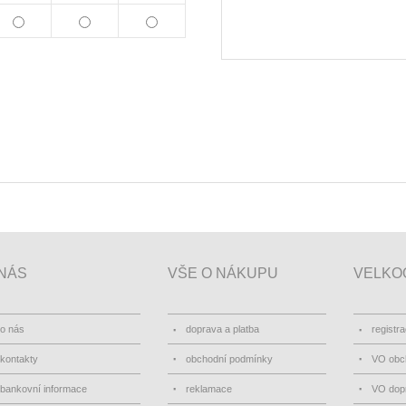
NÁS
VŠE O NÁKUPU
VELKO
o nás
doprava a platba
registr
kontakty
obchodní podmínky
VO obc
bankovní informace
reklamace
VO dopr