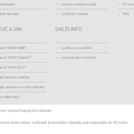
distributoři
ochrana osobních údajů
VO kon
kde nakoupit
využívání cookies
FAQ
OČ A JAK
DALŠÍ INFO
proč XKKO BMB?
zvažte, co si pořídíte
proč XKKO Organic?
cesta od plen k nočníku
proč XKKO ECO?
jak pečovat o plenky
jak pečovat o svrchní kalhotky
co dělat když...
inen vystavit kupujícímu účtenku.
správce daně online; v případě technického výpadku pak nejpozději do 48 hodin.