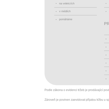
na veletrzích
v médiích
pomáháme
PR
Podle zákona o evidenci tržeb je prodávající pov
Zároveň je povinen zaevidovat přijatou tržbu u 