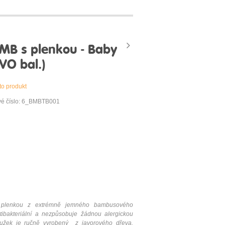
B s plenkou - Baby
VO bal.)
to produkt
vé číslo: 6_BMBTB001
plenkou z extrémně jemného bambusového
ibakteriální a nezpůsobuje žádnou alergickou
oužek je ručně vyrobený z javorového dřeva.