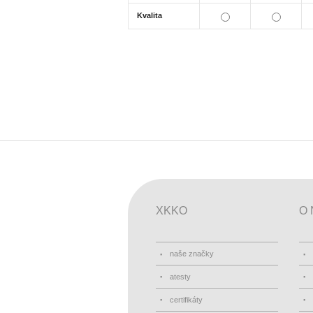
Kvalita
XKKO
O 
naše značky
atesty
certifikáty