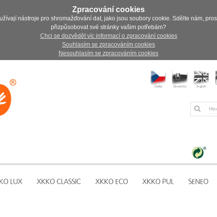
Zpracování cookies
užívají nástroje pro shromažďování dat, jako jsou soubory cookie. Sdělte nám, pro
přizpůsobovat své stránky vašim potřebám?
Chci se dozvědět víc informací o zpracování cookies
Souhlasím se zpracováním cookies
Nesouhlasím se zpracováním cookies
KO LUX
XKKO CLASSIC
XKKO ECO
XKKO PUL
SENEO