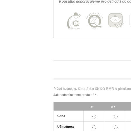
Kousátko doporučujeme pro děti od 3 do c
Právě hodnotíte:
Kousátko XKKO BMB s plenkou -
Jak hodnotíte tento produkt?
*
*
**
Cena
Užitečnost