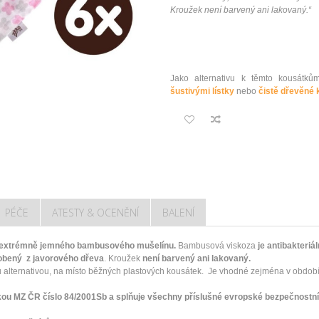
Kroužek není barvený ani lakovaný.
“
Jako alternativu k těmto kousát
šustivými lístky
nebo
čistě dřevěné 
PÉČE
ATESTY & OCENĚNÍ
BALENÍ
 extrémně jemného bambusového mušelínu.
Bambusová viskoza
je antibakteriá
obený z javorového dřeva
. Kroužek
není barvený ani lakovaný.
 alternativou, na místo běžných plastových kousátek. Je vhodné zejména v obdob
ou MZ ČR číslo 84/2001Sb a splňuje všechny příslušné evropské bezpečnostní