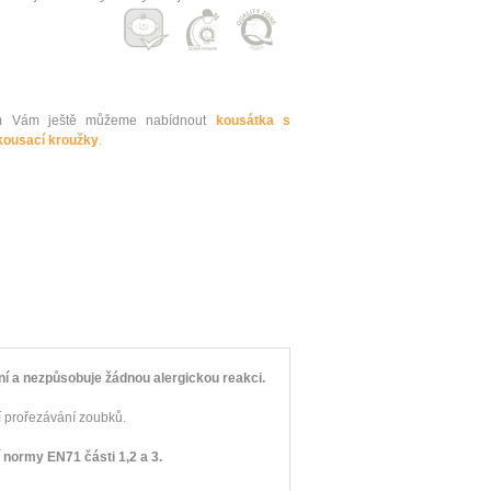
kům Vám ještě můžeme nabídnout
kousátka s
kousací kroužky
.
lní a nezpůsobuje žádnou alergickou reakci.
í prořezávání zoubků.
 normy EN71 části 1,2 a 3.