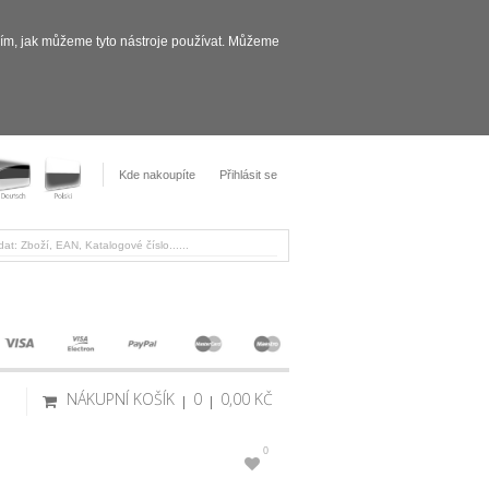
sím, jak můžeme tyto nástroje používat. Můžeme
Kde nakoupíte
Přihlásit se
NÁKUPNÍ KOŠÍK
0
0,00 KČ
0