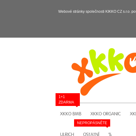
Webové stránky společnosti KIKKO CZ s.r.o. po
1+1
ZDARMA
XKKO BMB
XKKO ORGANIC
XK
NEPROPÁSNĚTE
ULRICH
OSTATNÍ
%