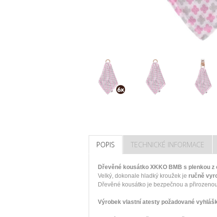
POPIS
TECHNICKÉ INFORMACE
Dřevěné kousátko XKKO BMB s plenkou z
Velký, dokonale hladký kroužek je
r
učně vyr
Dřevěné kousátko je bezpečnou a přirozenou
Výrobek vlastní atesty požadované vyhlášk