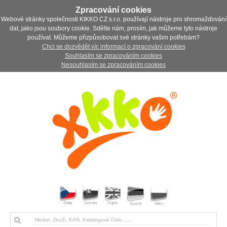
Zpracování cookies
Webové stránky společnosti KIKKO CZ s.r.o. používají nástroje pro shromažďování
dat, jako jsou soubory cookie. Sdělte nám, prosím, jak můžeme tyto nástroje
používat. Můžeme přizpůsobovat své stránky vašim potřebám?
Chci se dozvědět víc informací o zpracování cookies
Souhlasím se zpracováním cookies
Nesouhlasím se zpracováním cookies