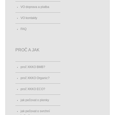
VO doprava a platba
VO kontakty
FAQ
PROČ A JAK
proč XKKO BMB?
proč XKKO Organic?
proč XKKO ECO?
jak pečovat o plenky
jak pečovat o svrchní