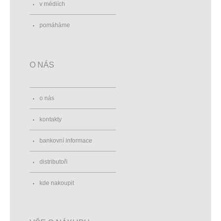
v médiích
pomáháme
O NÁS
o nás
kontakty
bankovní informace
distributoři
kde nakoupit