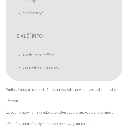
kalhotky
co dělat když...
DALŠÍ INFO
zvažte, co si pořídíte
cesta od plen k nočníku
Podle zákona o evidenci tržeb je prodávající povinen vystavit kupujícímu
účtenku.
Zároveň je povinen zaevidovat přijatou tržbu u správce daně online; v
případě technického výpadku pak nejpozději do 48 hodin.