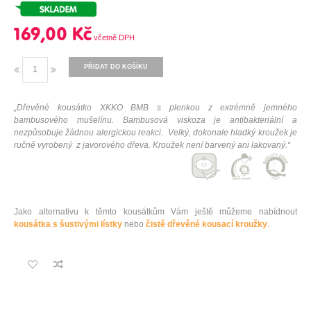
169,00 Kč
PŘIDAT DO KOŠÍKU
„Dřevěné kousátko XKKO BMB s plenkou z extrémně jemného
bambusového mušelínu. Bambusová viskoza je antibakteriální a
nezpůsobuje žádnou alergickou reakci.
Velký, dokonale hladký kroužek je
ručně vyrobený z javorového dřeva. Kroužek není barvený ani lakovaný.
“
Jako alternativu k těmto kousátkům Vám ještě můžeme nabídnout
kousátka s šustivými lístky
nebo
čistě dřevěné kousací kroužky
.