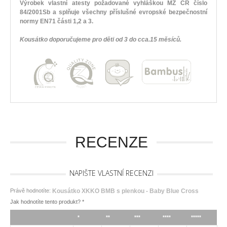
Výrobek vlastní atesty požadované vyhláškou MZ ČR číslo
84/2001Sb a splňuje všechny příslušné evropské bezpečnostní
normy EN71 části 1,2 a 3.
Kousátko doporučujeme pro děti od 3 do cca.15 měsíců.
RECENZE
NAPIŠTE VLASTNÍ RECENZI
Právě hodnotíte:
Kousátko XKKO BMB s plenkou - Baby Blue Cross
Jak hodnotíte tento produkt?
*
*
**
***
****
*****