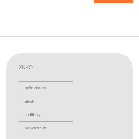
XKKO
naše značky
atesty
certifikáty
na veletrzích