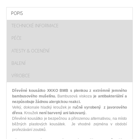
POPIS
TECHNICKÉ INFORMACE
PÉČE
ATESTY & OCENĚNÍ
BALENÍ
VÝROBCE
Dřevěné kousátko XKKO BMB s plenkou z extrémně jemného
bambusového mušelínu.
Bambusová viskoza
je antibakteriální a
nezpůsobuje žádnou alergickou reakci.
Velký, dokonale hladký kroužek je
r
učně vyrobený z javorového
dřeva
. Kroužek
není barvený ani lakovaný.
Dřevěné kousátko je bezpečnou a přirozenou alternativou, na místo
běžných plastových kousátek. Je vhodné zejména v období
prořezávání zoubků.