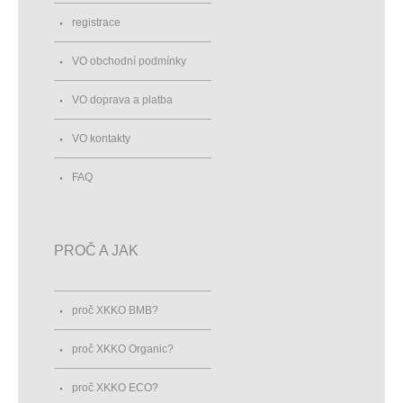
registrace
VO obchodní podmínky
VO doprava a platba
VO kontakty
FAQ
PROČ A JAK
proč XKKO BMB?
proč XKKO Organic?
proč XKKO ECO?