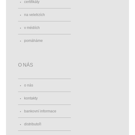
certifikáty
na veletrzích
v médiích
pomáháme
O NÁS
o nás
kontakty
bankovní informace
distributoři