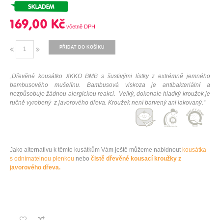
169,00 Kč
PŘIDAT DO KOŠÍKU
„Dřevěné kousátko XKKO BMB s šustivými lístky z extrémně jemného
bambusového mušelínu. Bambusová viskoza je antibakteriální a
nezpůsobuje žádnou alergickou reakci.
Velký, dokonale hladký kroužek je
ručně vyrobený z javorového dřeva. Kroužek není barvený ani lakovaný.
“
Jako
alternativu
k těmto
kusátkům V
ám
ještě
můžeme nabídnout
kousátka
s
odnímatelnou
plenkou
nebo
čistě
dřevěné
kousací
kroužky
z
javorového dřeva.