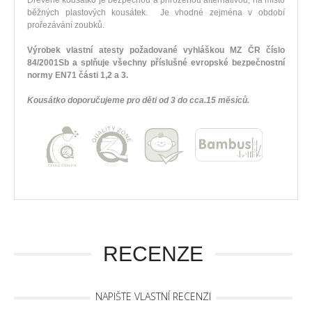
Dřevěné kousátko je bezpečnou a přirozenou alternativou, na místo
běžných plastových kousátek. Je vhodné zejména v období
prořezávání zoubků.
Výrobek vlastní atesty požadované vyhláškou MZ ČR číslo
84/2001Sb a splňuje všechny příslušné evropské bezpečnostní
normy EN71 části 1,2 a 3.
Kousátko doporučujeme pro děti od 3 do cca.15 měsíců.
RECENZE
NAPIŠTE VLASTNÍ RECENZI