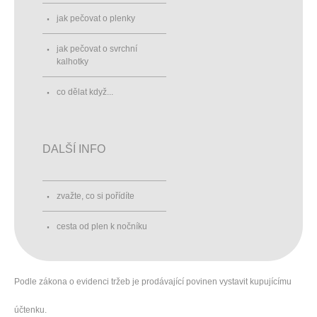
jak pečovat o plenky
jak pečovat o svrchní
kalhotky
co dělat když...
DALŠÍ INFO
zvažte, co si pořídíte
cesta od plen k nočníku
Podle zákona o evidenci tržeb je prodávající povinen vystavit kupujícímu
účtenku.