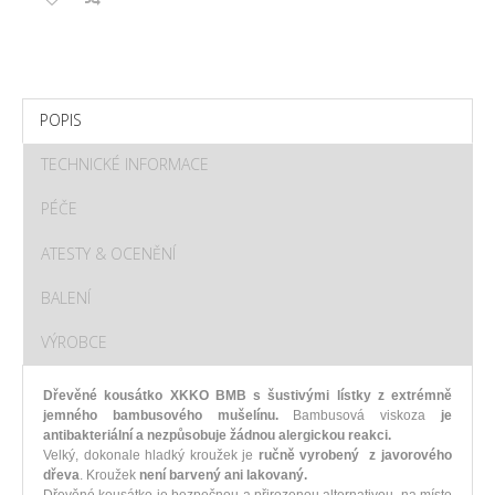
POPIS
TECHNICKÉ INFORMACE
PÉČE
ATESTY & OCENĚNÍ
BALENÍ
VÝROBCE
Dřevěné kousátko XKKO BMB s šustivými lístky z extrémně
jemného bambusového mušelínu.
Bambusová viskoza
je
antibakteriální a nezpůsobuje žádnou alergickou reakci.
Velký, dokonale hladký kroužek je
r
učně vyrobený z javorového
dřeva
. Kroužek
není barvený ani lakovaný.