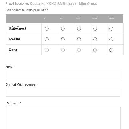
Právě hodnotíte:
Kousátko XKKO BMB Lístky - Mint Cross
Jak hodnotíte tento produkt?
*
*
**
***
****
*****
Užitečnost
Kvalita
Cena
Nick
*
Shrnutí Vaší recenze
*
Recenze
*