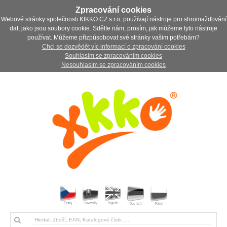
Zpracování cookies
Webové stránky společnosti KIKKO CZ s.r.o. používají nástroje pro shromažďování
dat, jako jsou soubory cookie. Sdělte nám, prosím, jak můžeme tyto nástroje
používat. Můžeme přizpůsobovat své stránky vašim potřebám?
Chci se dozvědět víc informací o zpracování cookies
Souhlasím se zpracováním cookies
Nesouhlasím se zpracováním cookies