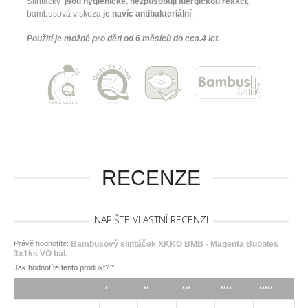
Slintáčky
jsou hygienické
,
nezpůsobují alergickou reakci
,
bambusová viskoza
je navíc antibakteriální
.
Použití je možné pro děti od 6 měsíců do cca.4 let.
RECENZE
NAPIŠTE VLASTNÍ RECENZI
Právě hodnotíte:
Bambusový slintáček XKKO BMB - Magenta Bubbles
3x1ks VO bal.
Jak hodnotíte tento produkt?
*
*
**
***
****
*****