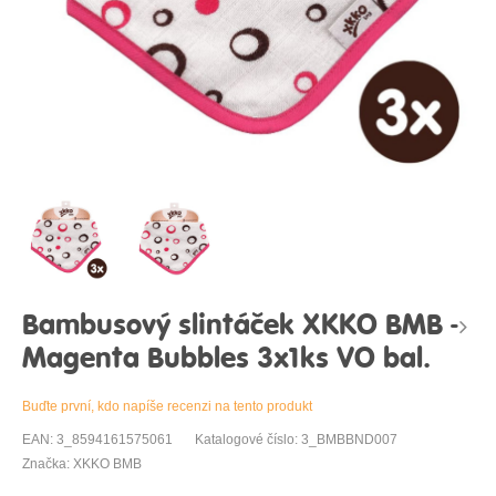
Bambusový slintáček XKKO BMB -
Magenta Bubbles 3x1ks VO bal.
Buďte první, kdo napíše recenzi na tento produkt
EAN: 3_8594161575061
Katalogové číslo: 3_BMBBND007
Značka: XKKO BMB