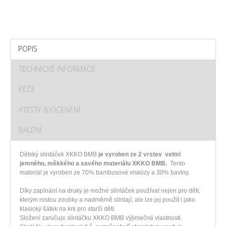
POPIS
TECHNICKÉ INFORMACE
PÉČE
ATESTY & OCENĚNÍ
BALENÍ
Dětský slintáček XKKO BMB
je vyroben ze 2 vrstev velmi
jemného, měkkého a savého materiálu XKKO BMB.
Tento
materiál je vyroben ze 70% bambusové viskózy a 30% bavlny.
Díky zapínání na druky je možné slintáček používat nejen pro děti,
kterým rostou zoubky a nadměrně slintají, ale lze jej použít i jako
klasický šátek na krk pro starší děti.
Složení zaručuje slintáčku XKKO BMB výjimečné vlastnosti.