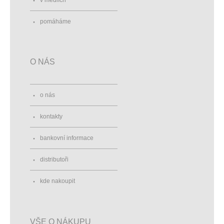
v médiích
pomáháme
O NÁS
o nás
kontakty
bankovní informace
distributoři
kde nakoupit
VŠE O NÁKUPU