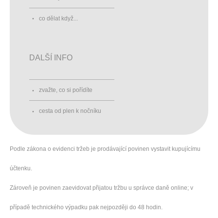
co dělat když...
DALŠÍ INFO
zvažte, co si pořídíte
cesta od plen k nočníku
Podle zákona o evidenci tržeb je prodávající povinen vystavit kupujícímu
účtenku.
Zároveň je povinen zaevidovat přijatou tržbu u správce daně online; v
případě technického výpadku pak nejpozději do 48 hodin.