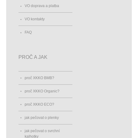
VO doprava a platba
VO kontakty
FAQ
PROČ A JAK
proč XKKO BMB?
proč XKKO Organic?
proč XKKO ECO?
jak pečovat o plenky
jak pečovat o svrchní
kalhotky