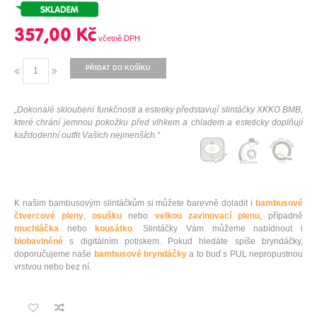
357,00 Kč
PŘIDAT DO KOŠÍKU
„Dokonalé skloubení funkčnosti a estetiky představují slintáčky XKKO BMB,
které chrání jemnou pokožku před vlhkem a chladem a esteticky doplňují
každodenní outfit Vašich nejmenších.“
K našim bambusovým slintáčkům si můžete barevně doladit i
bambusové
čtvercové pleny
,
osušku
nebo
velkou zavinovací plenu
, případně
muchláčka
nebo
kousátko
. Slintáčky Vám můžeme nabídnout i
biobavlněné
s digitálním potiskem. Pokud hledáte spíše bryndáčky,
doporučujeme naše
bambusové bryndáčky
a to buď s PUL nepropustnou
vrstvou nebo bez ní.