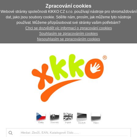
Zpracování cookies
Webové stránky společnosti KIKKO CZ s.r.o. používají nástroje pro shromažďování
dat, jako jsou soubory cookie. Sdělte nám, prosím, jak můžeme tyto nástroje
používat. Můžeme přizpůsobovat své stránky vašim potřebám?
Chci se dozvědět víc informací o zpracování cookies
Souhlasím se zpracováním cookies
Nesouhlasím se zpracováním cookies