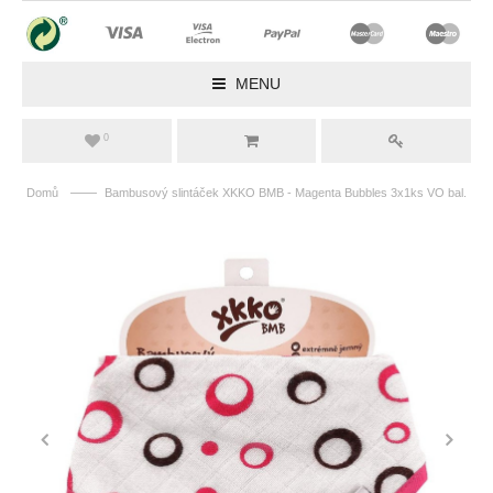
MENU
0
——
Domů
Bambusový slintáček XKKO BMB - Magenta Bubbles 3x1ks VO bal.