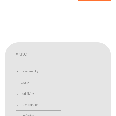
XKKO
naše značky
atesty
certifikáty
na veletrzích