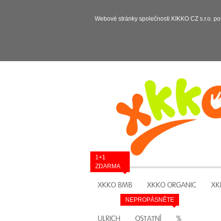
Webové stránky společnosti KIKKO CZ s.r.o. po
1+1
ZDARMA
XKKO BMB
XKKO ORGANIC
XK
NEPROPÁSNĚTE
ULRICH
OSTATNÍ
%