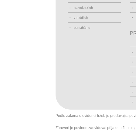
na veletrzích
v médiích
pomáháme
PR
Podle zákona o evidenci tržeb je prodávající pov
Zároveň je povinen zaevidovat přijatou tržbu u 