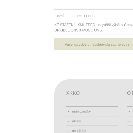
——
Domů
XML FEED
KE STAŽENÍ - XML FEED - největší výběr v Čes
DRIBBLE ONS a MOCC ONS.
Vašemu výběru neodpovídá žádné zboží.
XKKO
O 
naše značky
atesty
certifikáty