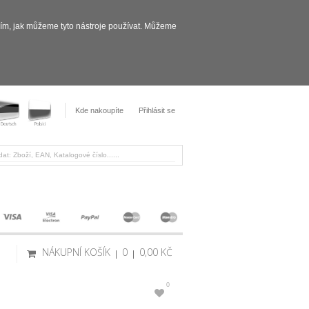
sím, jak můžeme tyto nástroje používat. Můžeme
Kde nakoupíte
Přihlásit se
NÁKUPNÍ KOŠÍK
0
0,00 KČ
0