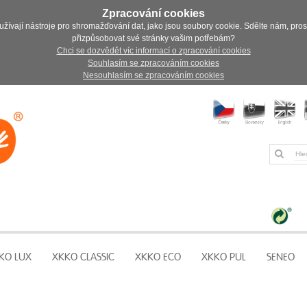
Zpracování cookies
užívají nástroje pro shromažďování dat, jako jsou soubory cookie. Sdělte nám, pro
přizpůsobovat své stránky vašim potřebám?
Chci se dozvědět víc informací o zpracování cookies
Souhlasím se zpracováním cookies
Nesouhlasím se zpracováním cookies
KO LUX
XKKO CLASSIC
XKKO ECO
XKKO PUL
SENEO