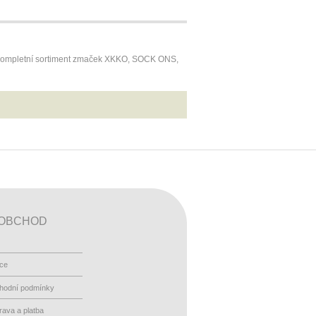
 Kompletní sortiment zmaček XKKO, SOCK ONS,
OBCHOD
ace
hodní podmínky
ava a platba