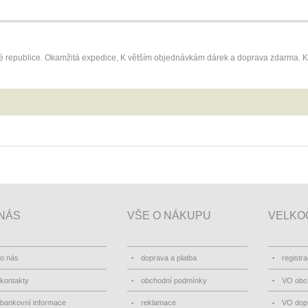
ké republice. Okamžitá expedice, K větším objednávkám dárek a doprava zdarma.
NÁS
VŠE O NÁKUPU
VELKO
o nás
doprava a platba
registr
kontakty
obchodní podmínky
VO obc
bankovní informace
reklamace
VO dopr