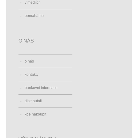
v médiích
pomáháme
O NÁS
o nás
kontakty
bankovní informace
distributoři
kde nakoupit