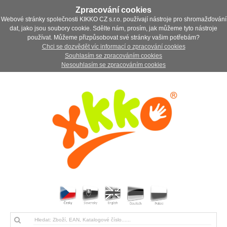
Zpracování cookies
Webové stránky společnosti KIKKO CZ s.r.o. používají nástroje pro shromažďování
dat, jako jsou soubory cookie. Sdělte nám, prosím, jak můžeme tyto nástroje
používat. Můžeme přizpůsobovat své stránky vašim potřebám?
Chci se dozvědět víc informací o zpracování cookies
Souhlasím se zpracováním cookies
Nesouhlasím se zpracováním cookies