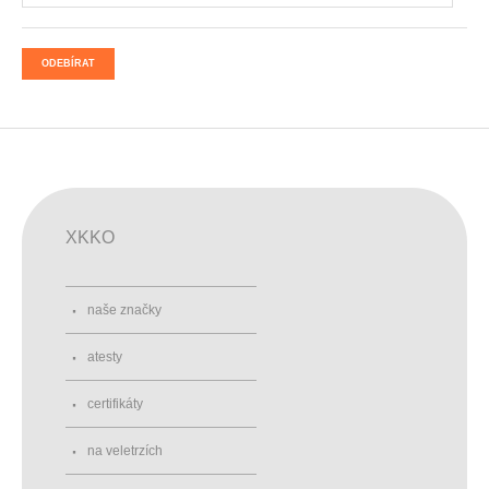
ODEBÍRAT
XKKO
naše značky
atesty
certifikáty
na veletrzích