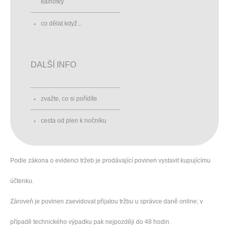
kalhotky
co dělat když...
DALŠÍ INFO
zvažte, co si pořídíte
cesta od plen k nočníku
Podle zákona o evidenci tržeb je prodávající povinen vystavit kupujícímu
účtenku.
Zároveň je povinen zaevidovat přijatou tržbu u správce daně online; v
případě technického výpadku pak nejpozději do 48 hodin.