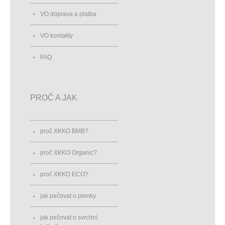
VO doprava a platba
VO kontakty
FAQ
PROČ A JAK
proč XKKO BMB?
proč XKKO Organic?
proč XKKO ECO?
jak pečovat o plenky
jak pečovat o svrchní