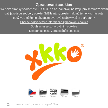
Zpracování cookies
Webové stránky společnosti KIKKO CZ s.r.o. používají nástroje pro shromažďování
dat, jako jsou soubory cookie. Sdělte nám, prosím, jak můžeme tyto nástroje
používat. Můžeme přizpůsobovat své stránky vašim potřebám?
Chci se dozvědět víc informací o zpracování cookies
Souhlasím se zpracováním cookies
Nesouhlasím se zpracováním cookies