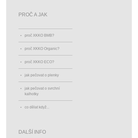
PROČ A JAK
proč XKKO BMB?
proč XKKO Organic?
proč XKKO ECO?
jak pečovat o plenky
jak pečovat o svrchní
kalhotky
co dělat když...
DALŠÍ INFO