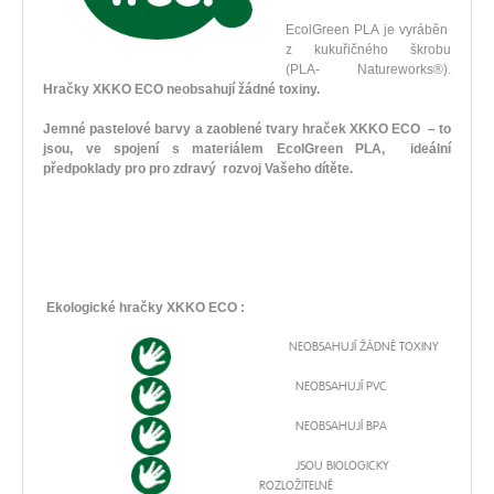
EcolGreen PLA je vyráběn
z kukuřičného škrobu
(PLA- Natureworks®).
Hračky XKKO ECO neobsahují žádné toxiny.
Jemné pastelové barvy a zaoblené tvary hraček XKKO ECO – to
jsou, ve spojení s materiálem EcolGreen PLA, ideální
předpoklady pro pro zdravý rozvoj Vašeho dítěte.
Ekologické hračky XKKO ECO :
NEOBSAHUJÍ ŽÁDNÉ TOXINY
NEOBSAHUJÍ PVC
NEOBSAHUJÍ BPA
JSOU BIOLOGICKY
ROZLOŽITELNÉ