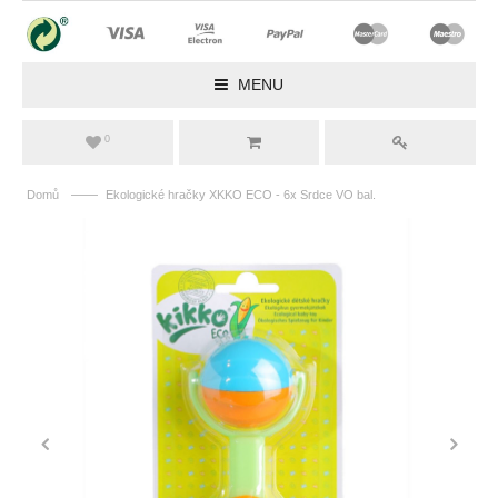
MENU
0
——
Domů
Ekologické hračky XKKO ECO - 6x Srdce VO bal.