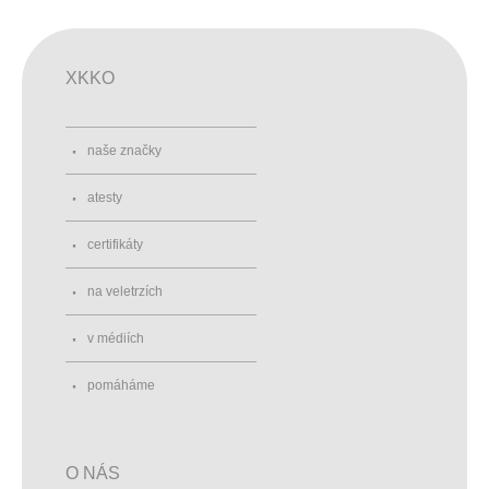
XKKO
naše značky
atesty
certifikáty
na veletrzích
v médiích
pomáháme
O NÁS