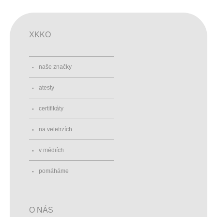
XKKO
naše značky
atesty
certifikáty
na veletrzích
v médiích
pomáháme
O NÁS