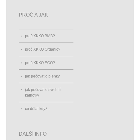
PROČ A JAK
proč XKKO BMB?
proč XKKO Organic?
proč XKKO ECO?
jak pečovat o plenky
jak pečovat o svrchní
kalhotky
co dělat když...
DALŠÍ INFO