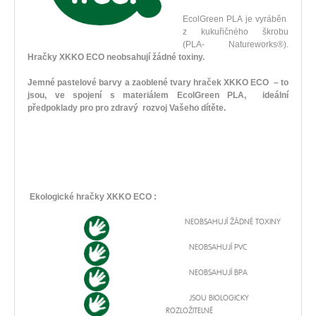
EcolGreen PLA je vyráběn
z kukuřičného škrobu
(PLA- Natureworks®).
Hračky XKKO ECO neobsahují žádné toxiny.
Jemné pastelové barvy a zaoblené tvary hraček XKKO ECO – to
jsou, ve spojení s materiálem EcolGreen PLA, ideální
předpoklady pro pro zdravý rozvoj Vašeho dítěte.
Ekologické hračky XKKO ECO :
NEOBSAHUJÍ ŽÁDNÉ TOXINY
NEOBSAHUJÍ PVC
NEOBSAHUJÍ BPA
JSOU BIOLOGICKY
ROZLOŽITELNÉ