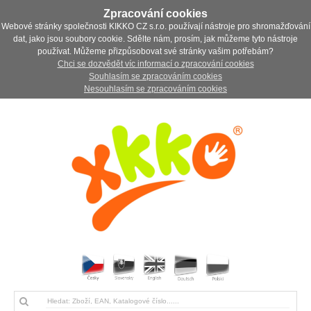
Zpracování cookies
Webové stránky společnosti KIKKO CZ s.r.o. používají nástroje pro shromažďování
dat, jako jsou soubory cookie. Sdělte nám, prosím, jak můžeme tyto nástroje
používat. Můžeme přizpůsobovat své stránky vašim potřebám?
Chci se dozvědět víc informací o zpracování cookies
Souhlasím se zpracováním cookies
Nesouhlasím se zpracováním cookies