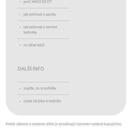
proč XKKO ECO?
jak pečovat o plenky
jak pečovat o svrchní
kalhotky
co dělat když...
DALŠÍ INFO
zvažte, co si pořídíte
cesta od plen k nočníku
Podle zákona o evidenci tržeb je prodávající povinen vystavit kupujícímu