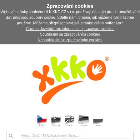
Zpracování cookies
Webové stránky společnosti KIKKO CZ s.r.o. používají nástroje pro shromažďování
dat, jako jsou soubory cookie. Sdělte nám, prosím, jak můžeme tyto nástroje
používat. Můžeme přizpůsobovat své stránky vašim potřebám?
Chci se dozvědět víc informací o zpracování cookies
Souhlasím se zpracováním cookies
Nesouhlasím se zpracováním cookies