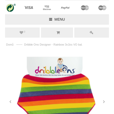
MENU
0
——
Domů
Dribble Ons Designer - Rainbow 3x1ks VO bal.