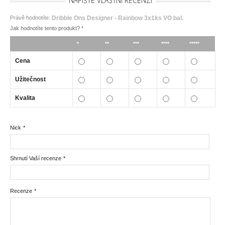
NAPIŠTE VLASTNÍ RECENZI
Právě hodnotíte:
Dribble Ons Designer - Rainbow 3x1ks VO bal.
Jak hodnotíte tento produkt?
*
*
**
***
****
*****
Cena
Užitečnost
Kvalita
Nick
*
Shrnutí Vaší recenze
*
Recenze
*