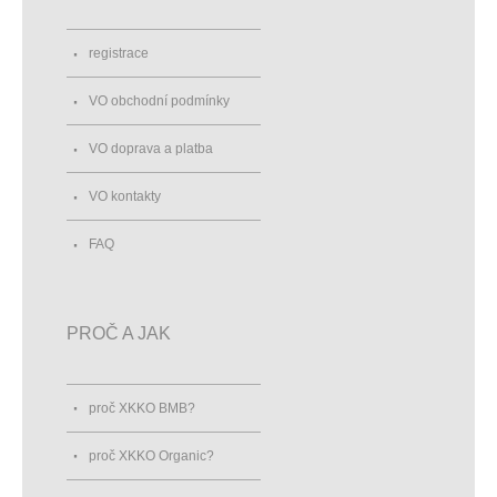
registrace
VO obchodní podmínky
VO doprava a platba
VO kontakty
FAQ
PROČ A JAK
proč XKKO BMB?
proč XKKO Organic?