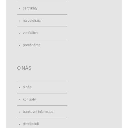
certifikáty
na veletrzích
v médiích
pomáháme
O NÁS
o nás
kontakty
bankovní informace
distributoři