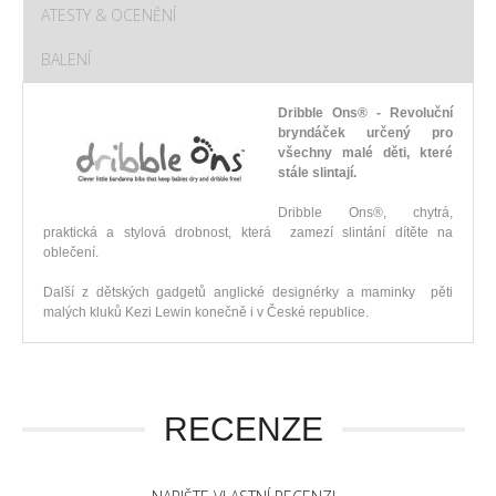
ATESTY & OCENĚNÍ
BALENÍ
Dribble Ons® - Revoluční
bryndáček určený pro
všechny malé děti, které
stále slintají.
Dribble Ons®, chytrá,
praktická a stylová drobnost, která zamezí slintání dítěte na
oblečení.
Další z dětských gadgetů anglické designérky a maminky pěti
malých kluků Kezi Lewin konečně i v České republice.
RECENZE