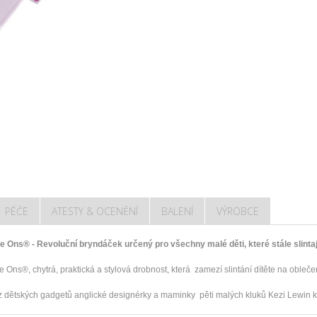
PÉČE
ATESTY & OCENĚNÍ
BALENÍ
VÝROBCE
le Ons® - Revoluční bryndáček určený pro všechny malé děti, které stále slintaj
e Ons®, chytrá, praktická a stylová drobnost, která zamezí slintání dítěte na obleče
z dětských gadgetů anglické designérky a maminky pěti malých kluků Kezi Lewin k