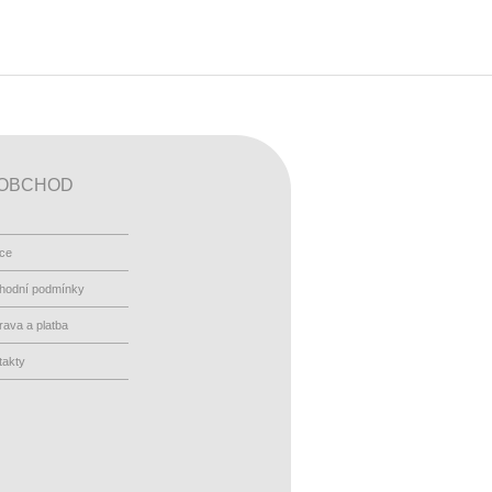
OBCHOD
ace
hodní podmínky
ava a platba
takty