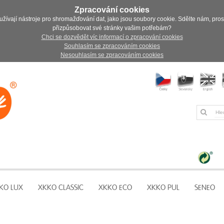
Zpracování cookies
užívají nástroje pro shromažďování dat, jako jsou soubory cookie. Sdělte nám, pro
přizpůsobovat své stránky vašim potřebám?
Chci se dozvědět víc informací o zpracování cookies
Souhlasím se zpracováním cookies
Nesouhlasím se zpracováním cookies
KO LUX
XKKO CLASSIC
XKKO ECO
XKKO PUL
SENEO