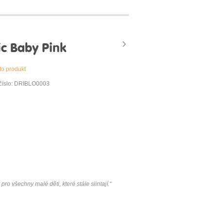
ic Baby Pink
to produkt
číslo: DRIBLO0003
ro všechny malé děti, které stále slintají.“