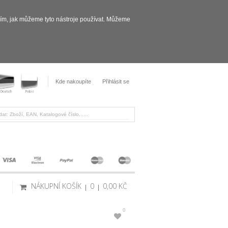
sím, jak můžeme tyto nástroje používat. Můžeme
Kde nakoupíte
Přihlásit se
NÁKUPNÍ KOŠÍK
0
0,00 KČ
0