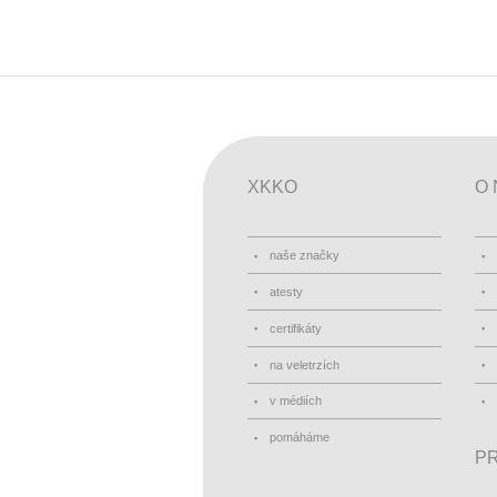
XKKO
O 
naše značky
atesty
certifikáty
na veletrzích
v médiích
pomáháme
PR