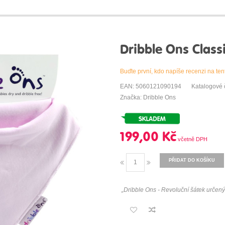
Dribble Ons Class
Buďte první, kdo napíše recenzi na ten
EAN: 5060121090194
Katalogové 
Značka: Dribble Ons
199,00 Kč
PŘIDAT DO KOŠÍKU
„Dribble Ons - Revoluční šátek určený p