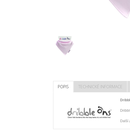
POPIS
TECHNICKÉ INFORMACE
Dribb
Dribbl
Další 