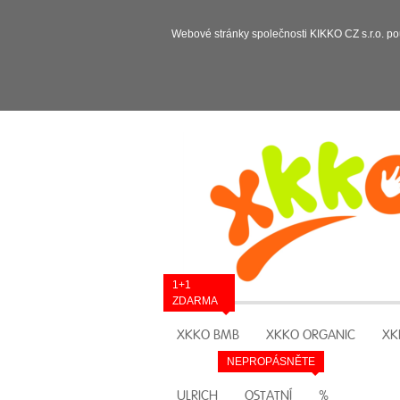
Webové stránky společnosti KIKKO CZ s.r.o. po
1+1
ZDARMA
XKKO BMB
XKKO ORGANIC
XK
NEPROPÁSNĚTE
ULRICH
OSTATNÍ
%