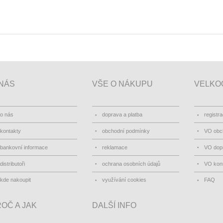
NÁS
VŠE O NÁKUPU
VELKO
o nás
doprava a platba
registr
kontakty
obchodní podmínky
VO obc
bankovní informace
reklamace
VO dopr
distributoři
ochrana osobních údajů
VO kon
kde nakoupit
využívání cookies
FAQ
OČ A JAK
DALŠÍ INFO