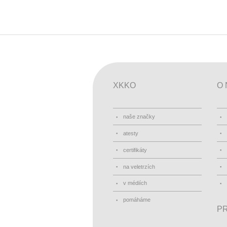
XKKO
O 
naše značky
atesty
certifikáty
na veletrzích
v médiích
pomáháme
PR