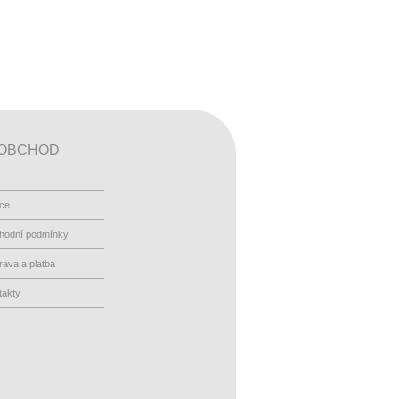
OBCHOD
ace
hodní podmínky
ava a platba
takty