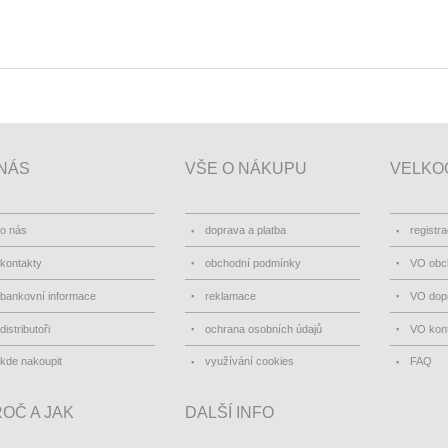
NÁS
VŠE O NÁKUPU
VELKO
o nás
doprava a platba
registr
kontakty
obchodní podmínky
VO obc
bankovní informace
reklamace
VO dopr
distributoři
ochrana osobních údajů
VO kon
kde nakoupit
využívání cookies
FAQ
OČ A JAK
DALŠÍ INFO