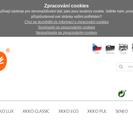
Zpracování cookies
užívají nástroje pro shromažďování dat, jako jsou soubory cookie. Sdělte nám, pro
přizpůsobovat své stránky vašim potřebám?
Chci se dozvědět víc informací o zpracování cookies
Souhlasím se zpracováním cookies
Nesouhlasím se zpracováním cookies
KO LUX
XKKO CLASSIC
XKKO ECO
XKKO PUL
SENEO