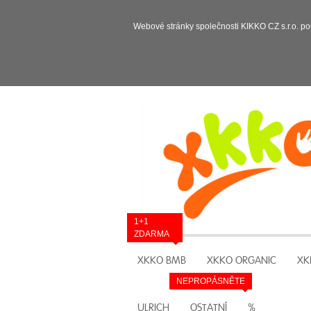
Webové stránky společnosti KIKKO CZ s.r.o. po
1+1
ZDARMA
XKKO BMB
XKKO ORGANIC
XK
NEPROPÁSNĚTE
ULRICH
OSTATNÍ
%