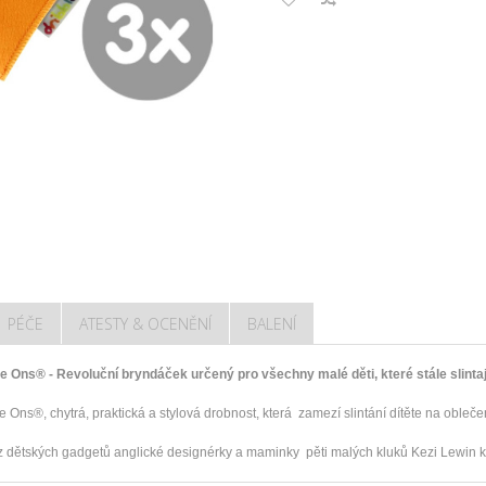
PÉČE
ATESTY & OCENĚNÍ
BALENÍ
le Ons® - Revoluční bryndáček určený pro všechny malé děti, které stále slintaj
e Ons®, chytrá, praktická a stylová drobnost, která zamezí slintání dítěte na obleče
z dětských gadgetů anglické designérky a maminky pěti malých kluků Kezi Lewin k