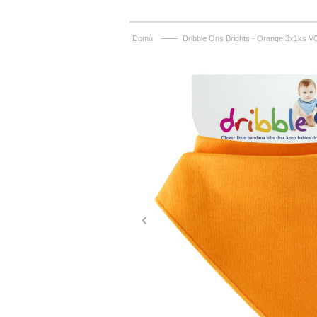
——
Domů
Dribble Ons Brights - Orange 3x1ks VO