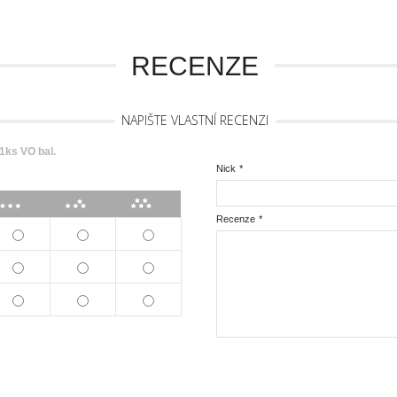
RECENZE
NAPIŠTE VLASTNÍ RECENZI
1ks VO bal.
Nick
*
***
****
*****
Recenze
*