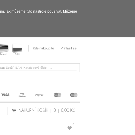
sím, jak můžeme tyto nástroje používat. Můžeme
Kde nakoupíte
Přihlásit se
NÁKUPNÍ KOŠÍK
0
0,00 KČ
0