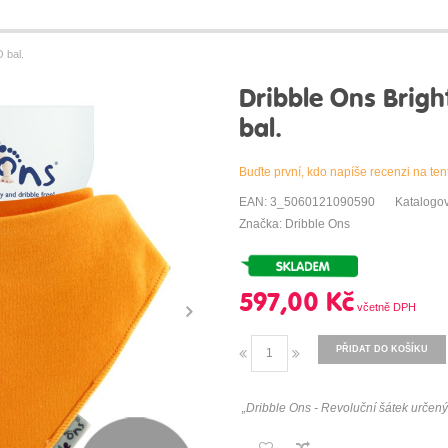
 bal.
Dribble Ons Brigh
bal.
Buďte první, kdo napíše recenzi na ten
EAN: 3_5060121090590
Katalogo
Značka: Dribble Ons
597,00 Kč
PŘIDAT DO KOŠÍKU
„Dribble Ons - Revoluční šátek určený p