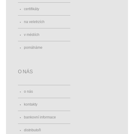
certifikáty
na veletrzích
v médiích
pomáháme
O NÁS
o nás
kontakty
bankovní informace
distributoři