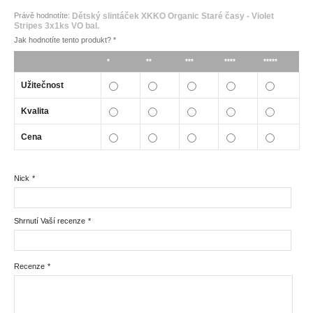
Právě hodnotíte:
Dětský slintáček XKKO Organic Staré časy - Violet
Stripes 3x1ks VO bal.
Jak hodnotíte tento produkt?
*
*
**
***
****
*****
Užitečnost
Kvalita
Cena
Nick
*
Shrnutí Vaší recenze
*
Recenze
*