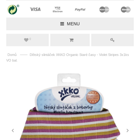
MENU
0
——
Domů
Dětský slintáček XKKO Organic Staré časy - Violet Stripes 3x1ks
VO bal.