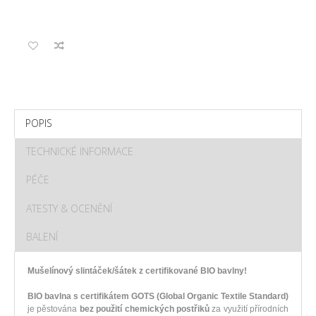
POPIS
TECHNICKÉ INFORMACE
PÉČE
ATESTY & OCENĚNÍ
BALENÍ
Mušelínový slintáček/šátek z certifikované BIO bavlny!
BIO bavlna s certifikátem GOTS (Global Organic Textile Standard)
je pěstována
bez použití chemických postřiků
za využití přírodních