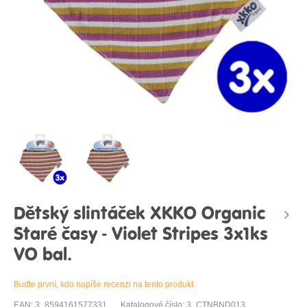
Dětský slintáček XKKO Organic
Staré časy - Violet Stripes 3x1ks
VO bal.
Buďte první, kdo napíše recenzi na tento produkt
EAN: 3_8594161577331
Katalogové číslo: 3_CTNBND013