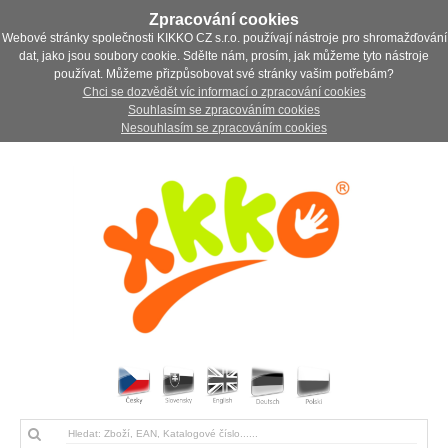
Zpracování cookies
Webové stránky společnosti KIKKO CZ s.r.o. používají nástroje pro shromažďování
dat, jako jsou soubory cookie. Sdělte nám, prosím, jak můžeme tyto nástroje
používat. Můžeme přizpůsobovat své stránky vašim potřebám?
Chci se dozvědět víc informací o zpracování cookies
Souhlasím se zpracováním cookies
Nesouhlasím se zpracováním cookies