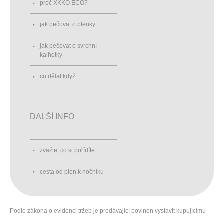
proč XKKO ECO?
jak pečovat o plenky
jak pečovat o svrchní
kalhotky
co dělat když...
DALŠÍ INFO
zvažte, co si pořídíte
cesta od plen k nočníku
Podle zákona o evidenci tržeb je prodávající povinen vystavit kupujícímu