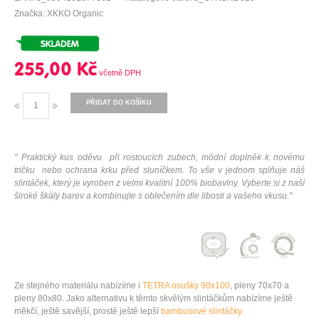
Značka: XKKO Organic
255,00 Kč
PŘIDAT DO KOŠÍKU
" Praktický kus oděvu při rostoucích zubech, módní doplněk k novému
tričku nebo ochrana krku před sluníčkem. To vše v jednom splňuje náš
slintáček, který je vyroben z velmi kvalitní 100% biobavlny. Vyberte si z naší
široké škály barev a kombinujte s oblečením dle libosti a vašeho vkusu."
Ze stejného materiálu nabízíme i
TETRA osušky 90x100
,
pleny 70x70
a
pleny 80x80
. Jako alternativu k těmto skvělým slintáčkům nabízíme ještě
měkčí, ještě savější, prostě ještě lepší
bambusové slintáčky.