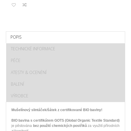
POPIS
TECHNICKÉ INFORMACE
PÉČE
ATESTY & OCENĚNÍ
BALENÍ
VÝROBCE
Mušelínový slintáček/šátek z certifikované BIO bavlny!
BIO bavlna s certifikátem GOTS (Global Organic Textile Standard)
je pěstována
bez použití chemických postřiků
za využití přírodních