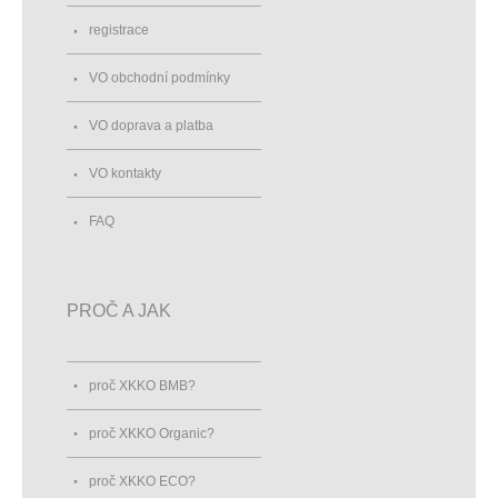
registrace
VO obchodní podmínky
VO doprava a platba
VO kontakty
FAQ
PROČ A JAK
proč XKKO BMB?
proč XKKO Organic?
proč XKKO ECO?