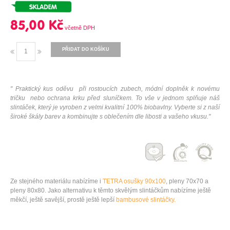
85,00 Kč
PŘIDAT DO KOŠÍKU
" Praktický kus oděvu při rostoucích zubech, módní doplněk k novému
tričku nebo ochrana krku před sluníčkem. To vše v jednom splňuje náš
slintáček, který je vyroben z velmi kvalitní 100% biobavlny. Vyberte si z naší
široké škály barev a kombinujte s oblečením dle libosti a vašeho vkusu."
Ze stejného materiálu nabízíme i
TETRA osušky 90x100
,
pleny 70x70
a
pleny 80x80
. Jako alternativu k těmto skvělým slintáčkům nabízíme ještě
měkčí, ještě savější, prostě ještě lepší
bambusové slintáčky.