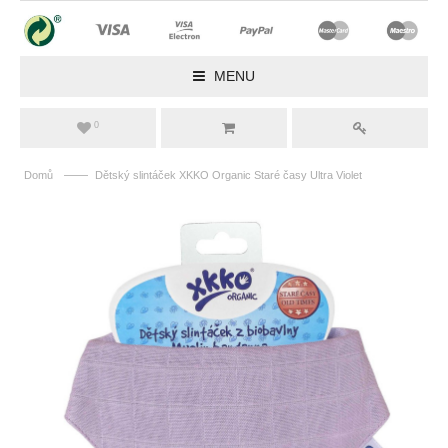
MENU
0
——
Domů
Dětský slintáček XKKO Organic Staré časy Ultra Violet