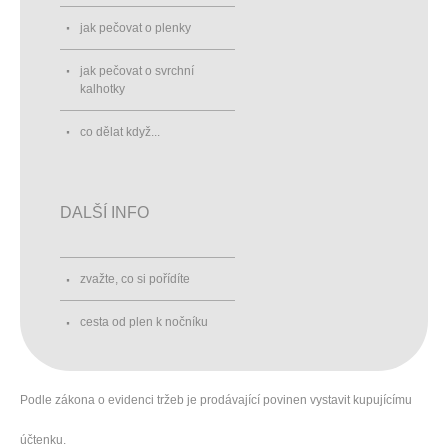
jak pečovat o plenky
jak pečovat o svrchní
kalhotky
co dělat když...
DALŠÍ INFO
zvažte, co si pořídíte
cesta od plen k nočníku
Podle zákona o evidenci tržeb je prodávající povinen vystavit kupujícímu
účtenku.