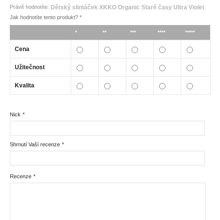
Právě hodnotíte:
Dětský slintáček XKKO Organic Staré časy Ultra Violet
Jak hodnotíte tento produkt?
*
*
**
***
****
*****
Cena
Užitečnost
Kvalita
Nick
*
Shrnutí Vaší recenze
*
Recenze
*