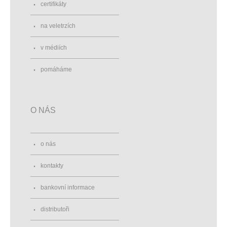
certifikáty
na veletrzích
v médiích
pomáháme
O NÁS
o nás
kontakty
bankovní informace
distributoři