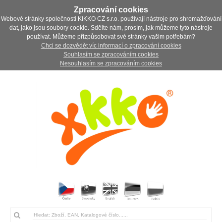
Zpracování cookies
Webové stránky společnosti KIKKO CZ s.r.o. používají nástroje pro shromažďování
dat, jako jsou soubory cookie. Sdělte nám, prosím, jak můžeme tyto nástroje
používat. Můžeme přizpůsobovat své stránky vašim potřebám?
Chci se dozvědět víc informací o zpracování cookies
Souhlasím se zpracováním cookies
Nesouhlasím se zpracováním cookies