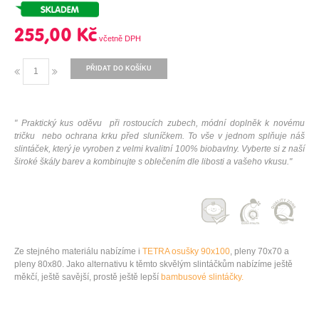
255,00 Kč
PŘIDAT DO KOŠÍKU
" Praktický kus oděvu při rostoucích zubech, módní doplněk k novému
tričku nebo ochrana krku před sluníčkem. To vše v jednom splňuje náš
slintáček, který je vyroben z velmi kvalitní 100% biobavlny. Vyberte si z naší
široké škály barev a kombinujte s oblečením dle libosti a vašeho vkusu."
Ze stejného materiálu nabízíme i
TETRA osušky 90x100
,
pleny 70x70
a
pleny 80x80
. Jako alternativu k těmto skvělým slintáčkům nabízíme ještě
měkčí, ještě savější, prostě ještě lepší
bambusové slintáčky.