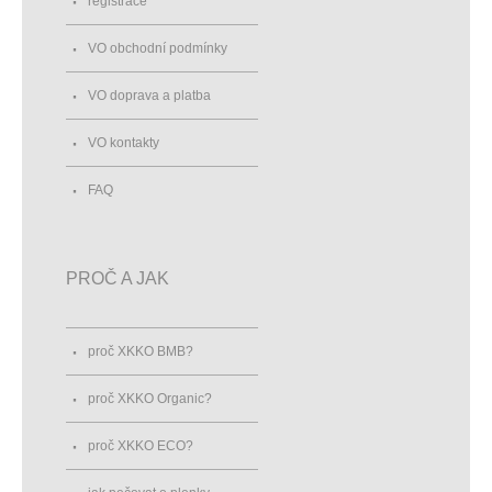
registrace
VO obchodní podmínky
VO doprava a platba
VO kontakty
FAQ
PROČ A JAK
proč XKKO BMB?
proč XKKO Organic?
proč XKKO ECO?