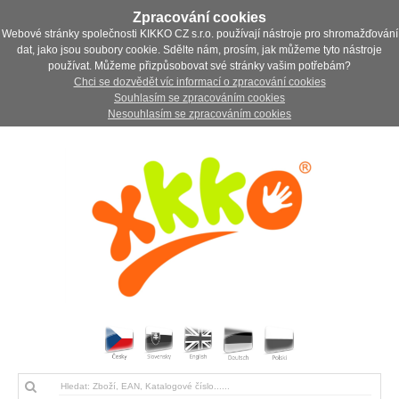
Zpracování cookies
Webové stránky společnosti KIKKO CZ s.r.o. používají nástroje pro shromažďování
dat, jako jsou soubory cookie. Sdělte nám, prosím, jak můžeme tyto nástroje
používat. Můžeme přizpůsobovat své stránky vašim potřebám?
Chci se dozvědět víc informací o zpracování cookies
Souhlasím se zpracováním cookies
Nesouhlasím se zpracováním cookies