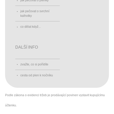
jak pečovat o plenky
jak pečovat o svrchní
kalhotky
co dělat když...
DALŠÍ INFO
zvažte, co si pořídíte
cesta od plen k nočníku
Podle zákona o evidenci tržeb je prodávající povinen vystavit kupujícímu
účtenku.