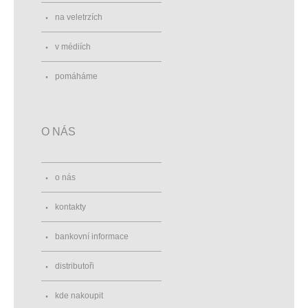
na veletrzích
v médiích
pomáháme
O NÁS
o nás
kontakty
bankovní informace
distributoři
kde nakoupit