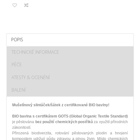
POPIS
TECHNICKÉ INFORMACE
PÉČE
ATESTY & OCENĚNÍ
BALENÍ
Mušelínový slintáček/šátek z certifikované BIO bavlny!
BIO bavlna s certifikátem GOTS (Global Organic Textile Standard)
je pěstována
bez použití chemických postřiků
za využití přírodních
zákonitostí.
Přirozená biodiverzita, rotování pěstovaných plodin a hnojení
kompostem udržují půdu zdravou a plnou živin. Místo chemických