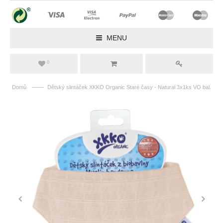
MENU
0
——
Domů
Dětský slintáček XKKO Organic Staré časy - Natural 3x1ks VO bal.