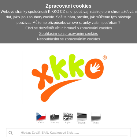
Zpracování cookies
Webové stránky společnosti KIKKO CZ s.r.o. používají nástroje pro shromažďování
dat, jako jsou soubory cookie. Sdělte nám, prosím, jak můžeme tyto nástroje
používat. Můžeme přizpůsobovat své stránky vašim potřebám?
Chci se dozvědět víc informací o zpracování cookies
Souhlasím se zpracováním cookies
Nesouhlasím se zpracováním cookies