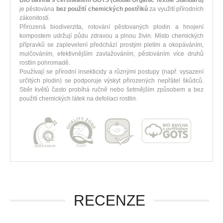
BIO bavlna s certifikátem GOTS (Global Organic Textile Standard)
je pěstována
bez použití chemických postřiků
za využití přírodních
zákonitostí.
Přirozená biodiverzita, rotování pěstovaných plodin a hnojení
kompostem udržují půdu zdravou a plnou živin. Místo chemických
přípravků se zaplevelení předchází prostým pletím a okopáváním,
mulčováním, efektivnějším zavlažováním, pěstováním více druhů
rostlin pohromadě.
Používají se přírodní insekticidy a různými postupy (např. vysazení
určitých plodin) se podporuje výskyt přirozených nepřátel škůdců.
Sběr květů často probíhá ručně nebo šetrnějším způsobem a bez
použití chemických látek na defoliaci rostlin.
RECENZE