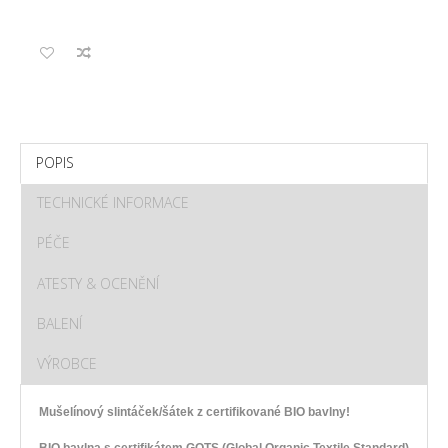
POPIS
TECHNICKÉ INFORMACE
PÉČE
ATESTY & OCENĚNÍ
BALENÍ
VÝROBCE
Mušelínový slintáček/šátek z certifikované BIO bavlny!