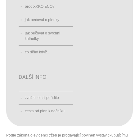
proč XKKO ECO?
jak pečovat o plenky
jak pečovat o svrchní
kalhotky
co dělat když...
DALŠÍ INFO
zvažte, co si pořídíte
cesta od plen k nočníku
Podle zákona o evidenci tržeb je prodávající povinen vystavit kupujícímu