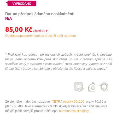
Datum předpokládaného naskladnění:
N/A
85,00 Kč
Odebírat upozornění pokud je zboží opět skladem
" Praktický kus oděvu při rostoucích zubech, módní doplněk k novému
tričku nebo ochrana krku před sluníčkem. To vše v jednom splňuje náš
slintáček, který je vyroben z velmi kvalitní 100% biobavlny. Vyberte si z naší
široké škály barev a kombinujte s oblečením dle libosti a vašeho vkusu."
Ze stejného materiálu nabízíme i
TETRA osušky 90x100
,
pleny 70x70
a
pleny 80x80
. Jako alternativu k těmto skvělým slintáčkům nabízíme ještě
měkčí, ještě savější, prostě ještě lepší
bambusové slintáčky.