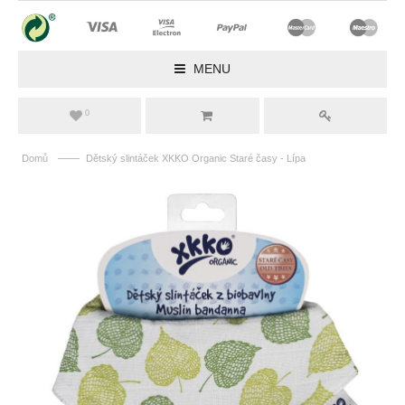
MENU
0
——
Domů
Dětský slintáček XKKO Organic Staré časy - Lípa