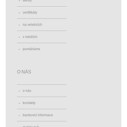
atesty
certifikáty
na veletrzích
v médiích
pomáháme
O NÁS
o nás
kontakty
bankovní informace