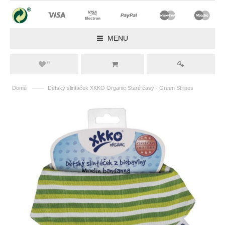
MENU
0
——
Domů
Dětský slintáček XKKO Organic Staré časy - Green Stripes