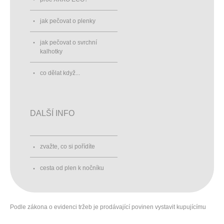
jak pečovat o plenky
jak pečovat o svrchní
kalhotky
co dělat když...
DALŠÍ INFO
zvažte, co si pořídíte
cesta od plen k nočníku
Podle zákona o evidenci tržeb je prodávající povinen vystavit kupujícímu