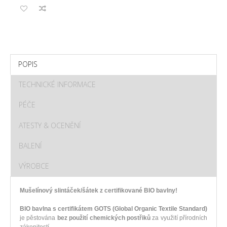
POPIS
TECHNICKÉ INFORMACE
PÉČE
ATESTY & OCENĚNÍ
BALENÍ
VÝROBCE
Mušelínový slintáček/šátek z certifikované BIO bavlny!
BIO bavlna s certifikátem GOTS (Global Organic Textile Standard)
je pěstována
bez použití chemických postřiků
za využití přírodních