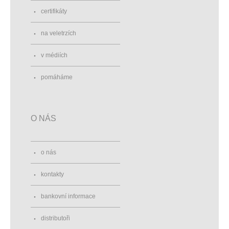
certifikáty
na veletrzích
v médiích
pomáháme
O NÁS
o nás
kontakty
bankovní informace
distributoři