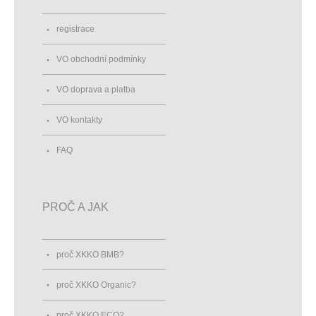
registrace
VO obchodní podmínky
VO doprava a platba
VO kontakty
FAQ
PROČ A JAK
proč XKKO BMB?
proč XKKO Organic?
proč XKKO ECO?