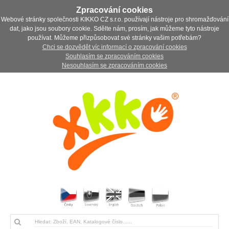
Zpracování cookies
Webové stránky společnosti KIKKO CZ s.r.o. používají nástroje pro shromažďování
dat, jako jsou soubory cookie. Sdělte nám, prosím, jak můžeme tyto nástroje
používat. Můžeme přizpůsobovat své stránky vašim potřebám?
Chci se dozvědět víc informací o zpracování cookies
Souhlasím se zpracováním cookies
Nesouhlasím se zpracováním cookies