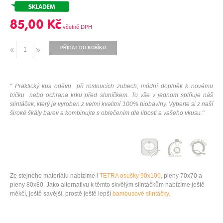
85,00 Kč
PŘIDAT DO KOŠÍKU
" Praktický kus oděvu při rostoucích zubech, módní doplněk k novému
tričku nebo ochrana krku před sluníčkem. To vše v jednom splňuje náš
slintáček, který je vyroben z velmi kvalitní 100% biobavlny. Vyberte si z naší
široké škály barev a kombinujte s oblečením dle libosti a vašeho vkusu."
Ze stejného materiálu nabízíme i
TETRA osušky 90x100
,
pleny 70x70
a
pleny 80x80
. Jako alternativu k těmto skvělým slintáčkům nabízíme ještě
měkčí, ještě savější, prostě ještě lepší
bambusové slintáčky.