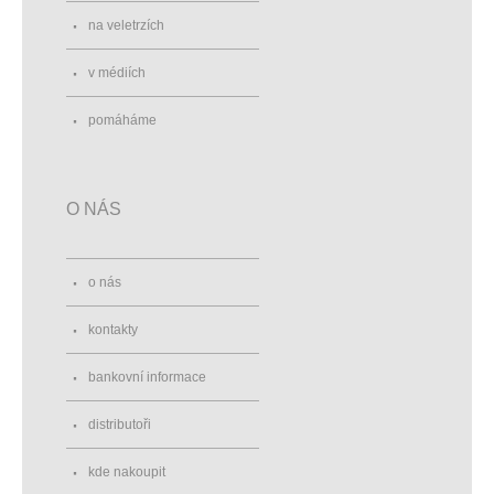
na veletrzích
v médiích
pomáháme
O NÁS
o nás
kontakty
bankovní informace
distributoři
kde nakoupit