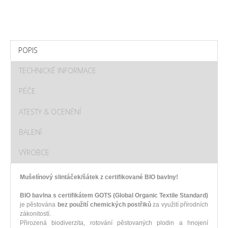
POPIS
TECHNICKÉ INFORMACE
PÉČE
ATESTY & OCENĚNÍ
BALENÍ
VÝROBCE
Mušelínový slintáček/šátek z certifikované BIO bavlny!
BIO bavlna s certifikátem GOTS (Global Organic Textile Standard)
je pěstována
bez použití chemických postřiků
za využití přírodních
zákonitostí.
Přirozená biodiverzita, rotování pěstovaných plodin a hnojení