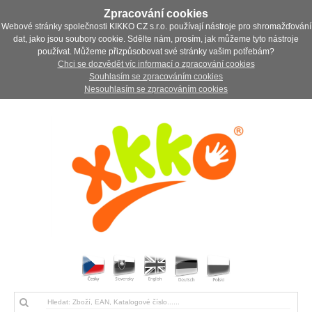
Zpracování cookies
Webové stránky společnosti KIKKO CZ s.r.o. používají nástroje pro shromažďování
dat, jako jsou soubory cookie. Sdělte nám, prosím, jak můžeme tyto nástroje
používat. Můžeme přizpůsobovat své stránky vašim potřebám?
Chci se dozvědět víc informací o zpracování cookies
Souhlasím se zpracováním cookies
Nesouhlasím se zpracováním cookies