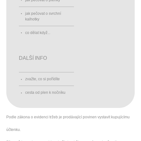
jak pečovat o svrchní
kalhotky
co dělat když...
DALŠÍ INFO
zvažte, co si pořídíte
cesta od plen k nočníku
Podle zákona o evidenci tržeb je prodávající povinen vystavit kupujícímu
účtenku.