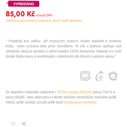
85,00 Kč
Odebírat upozornění pokud je zboží opět skladem
" Praktický kus oděvu při rostoucích zubech, módní doplněk k novému
tričku nebo ochrana krku před sluníčkem. To vše v jednom splňuje náš
slintáček, který je vyroben z velmi kvalitní 100% biobavlny. Vyberte si z naší
široké škály barev a kombinujte s oblečením dle libosti a vašeho vkusu."
Ze stejného materiálu nabízíme i
TETRA osušky 90x100
,
pleny 70x70
a
pleny 80x80
. Jako alternativu k těmto skvělým slintáčkům nabízíme ještě
měkčí, ještě savější, prostě ještě lepší
bambusové slintáčky.