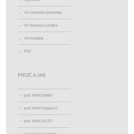
VO obchodní podmínky
VO doprava a platba
VO kontakty
FAQ
PROČ A JAK
proč XKKO BMB?
proč XKKO Organic?
proč XKKO ECO?
jak pečovat o plenky