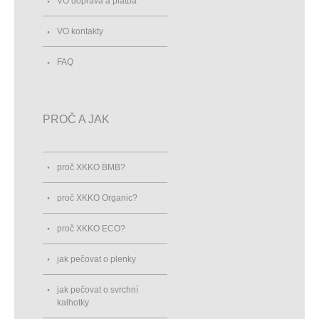
VO doprava a platba
VO kontakty
FAQ
PROČ A JAK
proč XKKO BMB?
proč XKKO Organic?
proč XKKO ECO?
jak pečovat o plenky
jak pečovat o svrchní
kalhotky