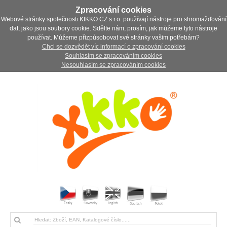
Zpracování cookies
Webové stránky společnosti KIKKO CZ s.r.o. používají nástroje pro shromažďování
dat, jako jsou soubory cookie. Sdělte nám, prosím, jak můžeme tyto nástroje
používat. Můžeme přizpůsobovat své stránky vašim potřebám?
Chci se dozvědět víc informací o zpracování cookies
Souhlasím se zpracováním cookies
Nesouhlasím se zpracováním cookies