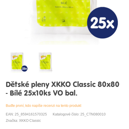
Dětské pleny XKKO Classic 80x80
- Bílé 25x10ks VO bal.
Buďte první, kdo napíše recenzi na tento produkt
EAN: 25_8594161570325
Katalogové číslo: 25_CTN080010
Značka: XKKO Classic