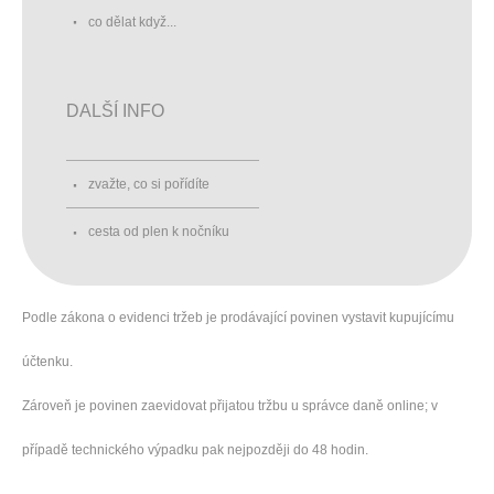
co dělat když...
DALŠÍ INFO
zvažte, co si pořídíte
cesta od plen k nočníku
Podle zákona o evidenci tržeb je prodávající povinen vystavit kupujícímu
účtenku.
Zároveň je povinen zaevidovat přijatou tržbu u správce daně online; v
případě technického výpadku pak nejpozději do 48 hodin.