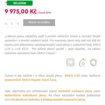
9 975,00 Kč
PŘIDAT DO KOŠÍKU
„Látková plena odjakživa patří k prvním měsícům života a nachází široké
uplatnění i v dnešní moderní době. Pro maminky, které rády balí své dítě do
bavlny jsou připraveny vysokogramážní savé pleny z exkluzivní řady XKKO
LUX a LUX ECO. Pro běžné denní využití – pod hlavičku, na utírání
nabízíme standartní řadu XKKO Classic.“
Vybrat si ale můžete i o něco dražší pleny
XKKO LUX
nebo špičkové
biobavlněné XKKO Organic Staré časy
.
Jako alternativu pro přebalování máme
bavlněné skládané pleny
nebo
biobavlněné kalhotkové pleny
. Ke všem variantám budete potřebovat
svrchní plenkové kalhotky
a
biodegradabilní separační pleny
.