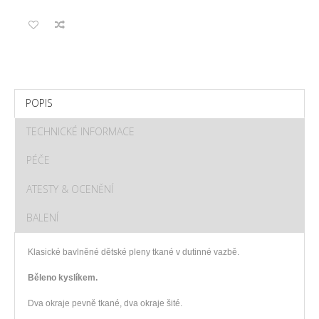
POPIS
TECHNICKÉ INFORMACE
PÉČE
ATESTY & OCENĚNÍ
BALENÍ
Klasické bavlněné dětské pleny tkané v dutinné vazbě.
Běleno kyslíkem.
Dva okraje pevně tkané, dva okraje šité.