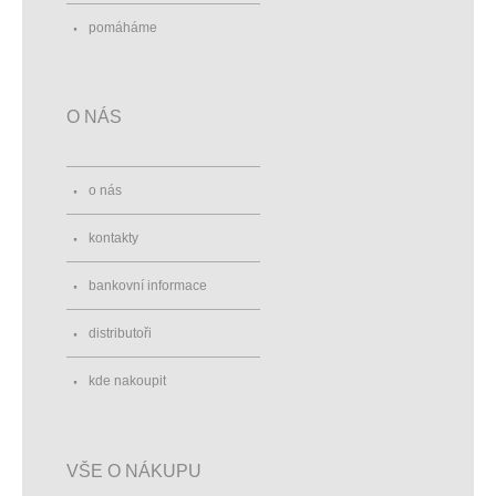
pomáháme
O NÁS
o nás
kontakty
bankovní informace
distributoři
kde nakoupit
VŠE O NÁKUPU