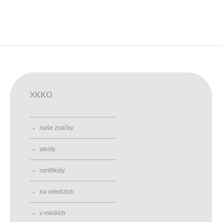
XKKO
naše značky
atesty
certifikáty
na veletrzích
v médiích