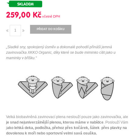
259,00 Kč
PŘIDAT DO KOŠÍKU
„Sladké sny, spokojený úsměv a dokonalé pohodlí přináší jemná
zavinovačka XKKO Organic, díky které se bude miminko cítit jako u
maminky v bříšku.“
Velká biobavlněná zavinovací plena neslouží pouze jako zavinovačka, ale
je snad nejuniverzálnější plenou, kterou máme v nabídce
. Poslouží Vám
j
ako lehká deka, podložka, přehoz přes kočárek, šátek přes plavky na
dovolenou k moři nebo sportovní velmi savá osuška.