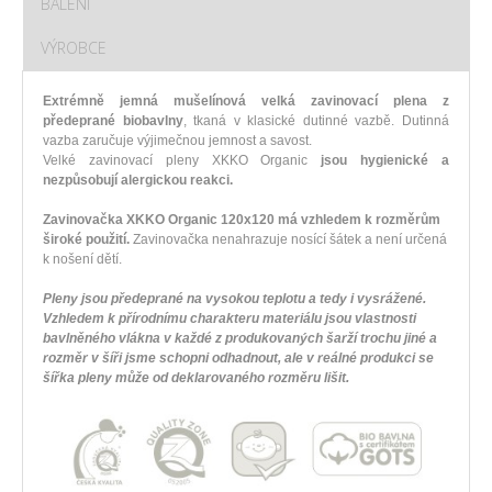
BALENÍ
VÝROBCE
Extrémně jemná mušelínová velká zavinovací plena z
předeprané biobavlny
, tkaná v klasické dutinné vazbě. Dutinná
vazba zaručuje výjimečnou jemnost a savost.
Velké zavinovací pleny XKKO Organic
jsou hygienické a
nezpůsobují alergickou reakci.
Zavinovačka XKKO Organic 120x120 má vzhledem k rozměrům
široké použití.
Zavinovačka nenahrazuje nosící šátek a není určená
k nošení dětí.
Pleny jsou předeprané na vysokou teplotu a tedy i vysrážené.
Vzhledem k přírodnímu charakteru materiálu jsou vlastnosti
bavlněného vlákna v každé z produkovaných šarží trochu jiné a
rozměr v šíři jsme schopni odhadnout, ale v reálné produkci se
šířka pleny může od deklarovaného rozměru lišit.