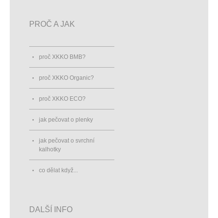
PROČ A JAK
proč XKKO BMB?
proč XKKO Organic?
proč XKKO ECO?
jak pečovat o plenky
jak pečovat o svrchní
kalhotky
co dělat když...
DALŠÍ INFO