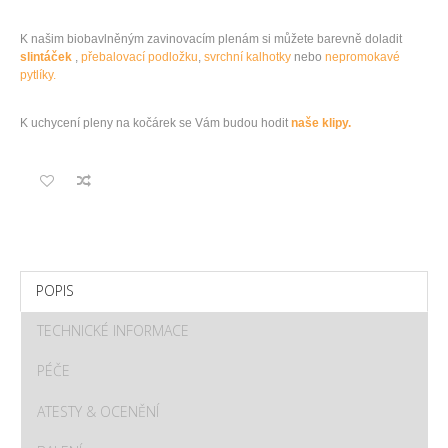
K našim biobavlněným zavinovacím plenám si můžete barevně doladit
slintáček
,
přebalovací podložku
,
svrchní kalhotky
nebo
nepromokavé
pytlíky.
K uchycení pleny na kočárek se Vám budou hodit
naše klipy.
POPIS
TECHNICKÉ INFORMACE
PÉČE
ATESTY & OCENĚNÍ