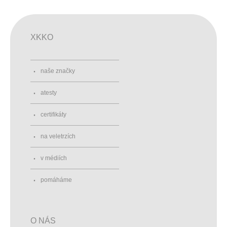
XKKO
naše značky
atesty
certifikáty
na veletrzích
v médiích
pomáháme
O NÁS