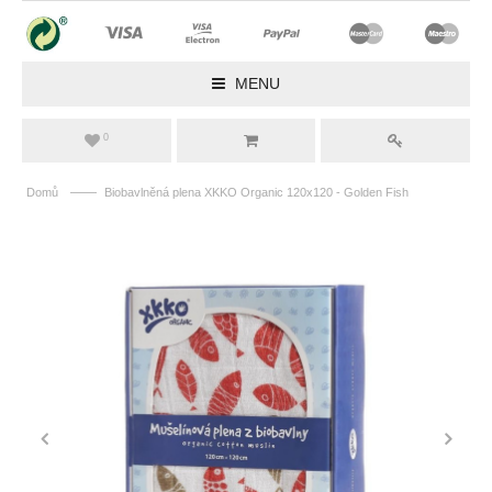
MENU
0
——
Domů
Biobavlněná plena XKKO Organic 120x120 - Golden Fish