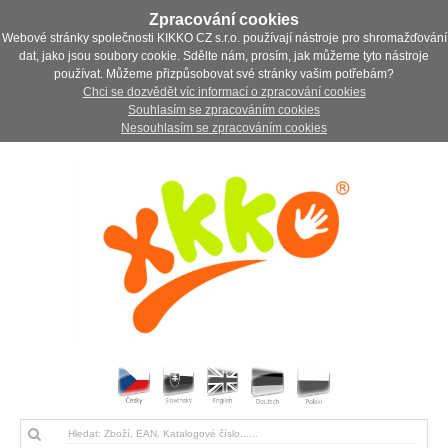
Zpracování cookies
Webové stránky společnosti KIKKO CZ s.r.o. používají nástroje pro shromažďování
dat, jako jsou soubory cookie. Sdělte nám, prosím, jak můžeme tyto nástroje
používat. Můžeme přizpůsobovat své stránky vašim potřebám?
Chci se dozvědět víc informací o zpracování cookies
Souhlasím se zpracováním cookies
Nesouhlasím se zpracováním cookies