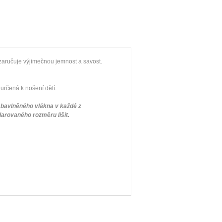
 zaručuje výjimečnou jemnost a savost.
určená k nošení dětí.
i bavlněného vlákna v každé z
larovaného rozměru lišit.