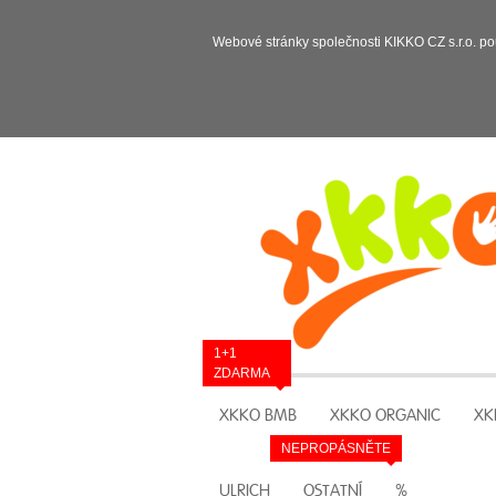
Webové stránky společnosti KIKKO CZ s.r.o. po
1+1
ZDARMA
XKKO BMB
XKKO ORGANIC
XK
NEPROPÁSNĚTE
ULRICH
OSTATNÍ
%