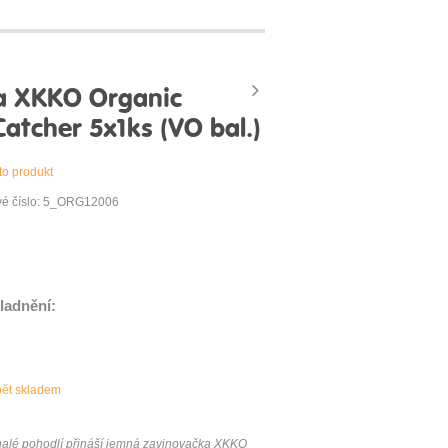
a XKKO Organic
atcher 5x1ks (VO bal.)
to produkt
vé číslo: 5_ORG12006
ladnění:
pět skladem
nalé pohodlí přináší jemná zavinovačka XKKO