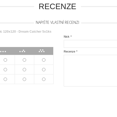
RECENZE
NAPIŠTE VLASTNÍ RECENZI
ic 120x120 - Dream Catcher 5x1ks
Nick
*
***
****
*****
Recenze
*