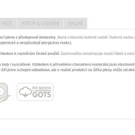
PÉČE
ATESTY & OCENĚNÍ
BALENÍ
cí plena z předeprané biobavlny
, tkaná v klasické dutinné vazbě. Dutinná vazba
ygienické a nezpůsobují alergickou reakci.
ledem k rozměrům široké použití.
Zavinovačka nenahrazuje nosící šátek a není 
 tedy i vysrážené. Vzhledem k přírodnímu charakteru materiálu jsou vlastnost
 šíři jsme schopni odhadnout, ale v reálné produkci se šířka pleny může od dek