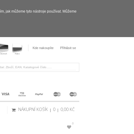
sím, jak můžeme tyto nástroje používat. Můžeme
Kde nakoupíte
Přihlásit se
NÁKUPNÍ KOŠÍK
0
0,00 KČ
0