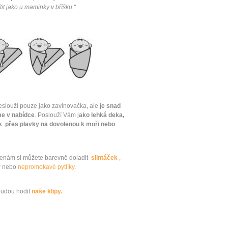
it jako u maminky v bříšku.“
eslouží pouze jako zavinovačka, ale
je snad
me v nabídce
. Poslouží Vám j
ako lehká deka,
k přes plavky na dovolenou k moři nebo
enám si můžete barevně doladit
slintáček
,
y
nebo
nepromokavé pytlíky.
budou hodit
naše klipy.