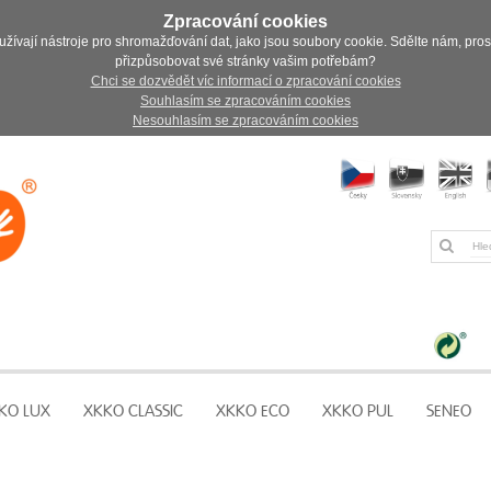
Zpracování cookies
užívají nástroje pro shromažďování dat, jako jsou soubory cookie. Sdělte nám, pro
přizpůsobovat své stránky vašim potřebám?
Chci se dozvědět víc informací o zpracování cookies
Souhlasím se zpracováním cookies
Nesouhlasím se zpracováním cookies
KO LUX
XKKO CLASSIC
XKKO ECO
XKKO PUL
SENEO