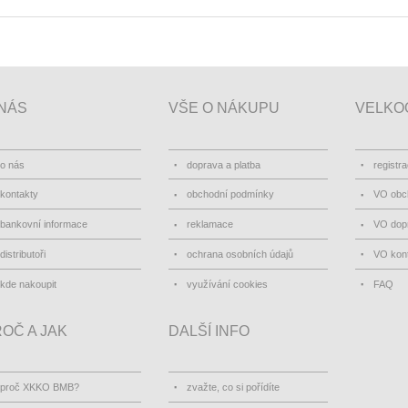
NÁS
VŠE O NÁKUPU
VELKO
o nás
doprava a platba
registr
kontakty
obchodní podmínky
VO obc
bankovní informace
reklamace
VO dopr
distributoři
ochrana osobních údajů
VO kon
kde nakoupit
využívání cookies
FAQ
OČ A JAK
DALŠÍ INFO
proč XKKO BMB?
zvažte, co si pořídíte