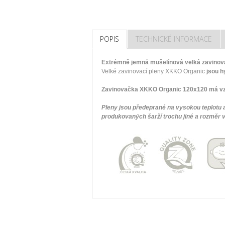
POPIS
TECHNICKÉ INFORMACE
Extrémně jemná mušelínová velká zavinova
Velké zavinovací pleny XKKO Organic
jsou h
Zavinovačka XKKO Organic 120x120 má vzh
Pleny jsou předeprané na vysokou teplotu a
produkovaných šarží trochu jiné a rozměr v