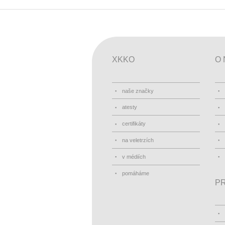
XKKO
O 
naše značky
atesty
certifikáty
na veletrzích
v médiích
pomáháme
PR