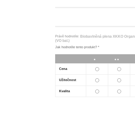
Právě hodnotíte:
Biobavlněná plena XKKO Organ
(VO bal.)
Jak hodnotíte tento produkt?
*
*
**
Cena
Užitečnost
Kvalita