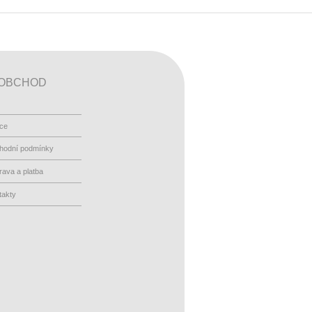
OBCHOD
ace
hodní podmínky
ava a platba
takty