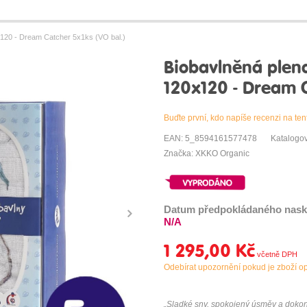
120 - Dream Catcher 5x1ks (VO bal.)
Biobavlněná plen
120x120 - Dream C
Buďte první, kdo napíše recenzi na ten
EAN: 5_8594161577478
Katalogo
Značka: XKKO Organic
Datum předpokládaného nask
N/A
1 295,00 Kč
Odebírat upozornění pokud je zboží o
„Sladké sny, spokojený úsměv a doko