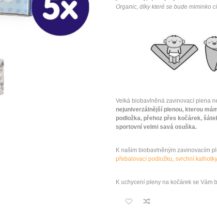
Organic, díky které se bude miminko cít
Velká biobavlněná zavinovací plena n
nejuniverzálnější plenou, kterou má
podložka, přehoz přes kočárek, šáte
sportovní velmi savá osuška.
K našim biobavlněným zavinovacím pl
přebalovací podložku
,
svrchní kalhotk
K uchycení pleny na kočárek se Vám 