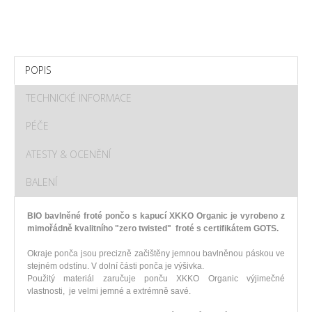
POPIS
TECHNICKÉ INFORMACE
PÉČE
ATESTY & OCENĚNÍ
BALENÍ
BIO bavlněné froté pončo s kapucí XKKO Organic je vyrobeno z
mimořádně kvalitního "zero twisted" froté s certifikátem GOTS.
Okraje ponča jsou precizně začištěny jemnou bavlněnou páskou ve
stejném odstínu. V dolní části ponča je výšivka.
Použitý materiál zaručuje ponču XKKO Organic výjimečné
vlastnosti, je velmi jemné a extrémně savé.