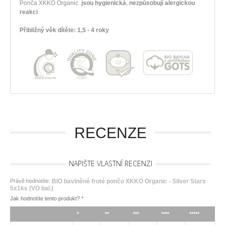
Ponča XKKO Organic
jsou hygienická
,
nezpůsobují alergickou
reakci
.
Přibližný věk dítěte: 1,5 - 4 roky
RECENZE
NAPIŠTE VLASTNÍ RECENZI
Právě hodnotíte:
BIO bavlněné froté pončo XKKO Organic - Silver Stars
5x1ks (VO bal.)
Jak hodnotíte tento produkt?
*
*
**
***
****
*****