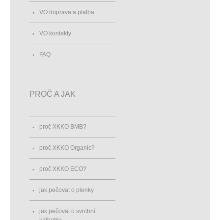
VO doprava a platba
VO kontakty
FAQ
PROČ A JAK
proč XKKO BMB?
proč XKKO Organic?
proč XKKO ECO?
jak pečovat o plenky
jak pečovat o svrchní