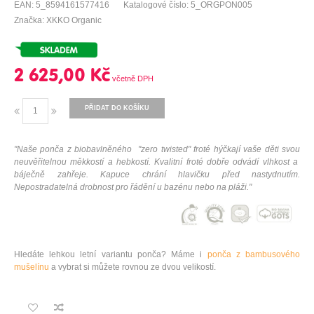
EAN: 5_8594161577416
Katalogové číslo: 5_ORGPON005
Značka: XKKO Organic
2 625,00 Kč
PŘIDAT DO KOŠÍKU
"Naše ponča z biobavlněného "zero twisted" froté hýčkají vaše děti svou
neuvěřitelnou měkkostí a hebkostí. Kvalitní froté dobře odvádí vlhkost a
báječně zahřeje. Kapuce chrání hlavičku před nastydnutím.
Nepostradatelná drobnost pro řádění u bazénu nebo na pláži."
Hledáte lehkou letní variantu ponča? Máme i
ponča z bambusového
mušelínu
a vybrat si můžete rovnou ze dvou velikostí.