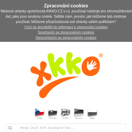
Zpracování cookies
Webové stránky společnosti KIKKO CZ s.r.o. používají nástroje pro shromažďování
dat, jako jsou soubory cookie. Sdělte nám, prosím, jak můžeme tyto nástroje
používat. Můžeme přizpůsobovat své stránky vašim potřebám?
Chci se dozvědět víc informací o zpracování cookies
Souhlasím se zpracováním cookies
Nesouhlasím se zpracováním cookies