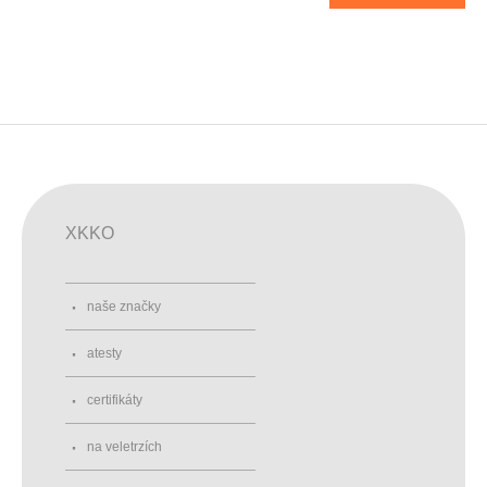
XKKO
naše značky
atesty
certifikáty
na veletrzích