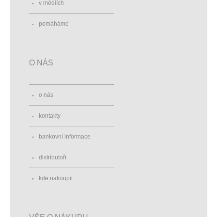
v médiích
pomáháme
O NÁS
o nás
kontakty
bankovní informace
distributoři
kde nakoupit