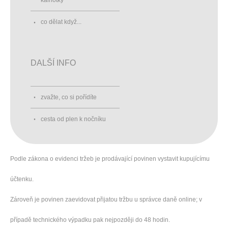
kalhotky
co dělat když...
DALŠÍ INFO
zvažte, co si pořídíte
cesta od plen k nočníku
Podle zákona o evidenci tržeb je prodávající povinen vystavit kupujícímu
účtenku.
Zároveň je povinen zaevidovat přijatou tržbu u správce daně online; v
případě technického výpadku pak nejpozději do 48 hodin.