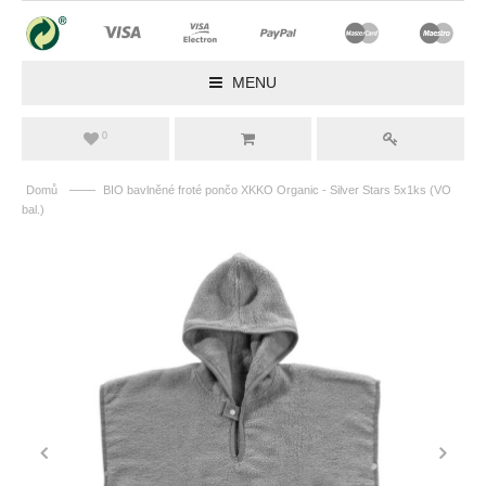
MENU
0
——
Domů
BIO bavlněné froté pončo XKKO Organic - Silver Stars 5x1ks (VO
bal.)