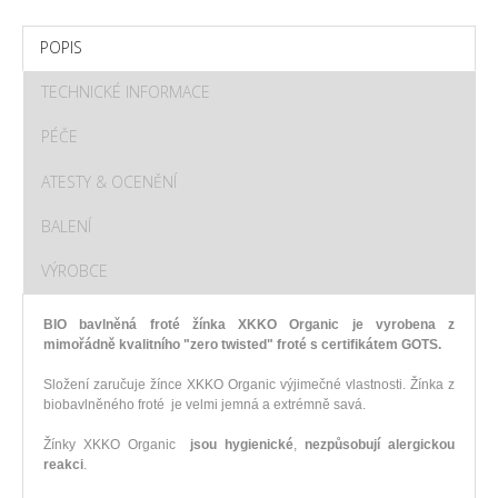
POPIS
TECHNICKÉ INFORMACE
PÉČE
ATESTY & OCENĚNÍ
BALENÍ
VÝROBCE
BIO bavlněná froté žínka XKKO Organic je vyrobena z
mimořádně kvalitního "zero twisted" froté s certifikátem GOTS.
Složení zaručuje žínce XKKO Organic výjimečné vlastnosti. Žínka z
biobavlněného froté je velmi jemná a extrémně savá.
Žínky XKKO Organic
jsou hygienické
,
nezpůsobují alergickou
reakci
.