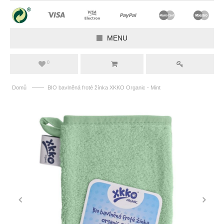
MENU
0
——
Domů
BIO bavlněná froté žínka XKKO Organic - Mint