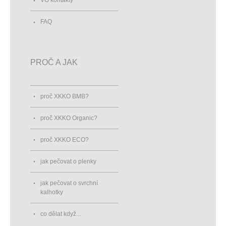
VO kontakty
FAQ
PROČ A JAK
proč XKKO BMB?
proč XKKO Organic?
proč XKKO ECO?
jak pečovat o plenky
jak pečovat o svrchní
kalhotky
co dělat když...