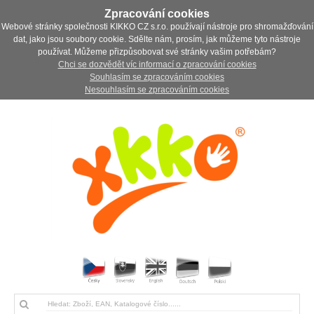
Zpracování cookies
Webové stránky společnosti KIKKO CZ s.r.o. používají nástroje pro shromažďování
dat, jako jsou soubory cookie. Sdělte nám, prosím, jak můžeme tyto nástroje
používat. Můžeme přizpůsobovat své stránky vašim potřebám?
Chci se dozvědět víc informací o zpracování cookies
Souhlasím se zpracováním cookies
Nesouhlasím se zpracováním cookies