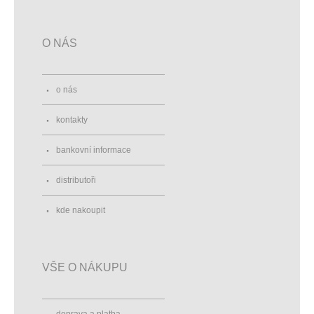
O NÁS
o nás
kontakty
bankovní informace
distributoři
kde nakoupit
VŠE O NÁKUPU
doprava a platba