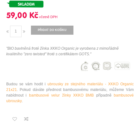
59,00 Kč
PŘIDAT DO KOŠÍKU
"BIO bavlněná froté žínka XKKO Organic je vyrobena z mimořádně
kvalitního "zero twisted" froté s certifikátem GOTS."
Budou se vám hodit i
ubrousky ze stejného materiálu - XKKO Organic
21x21
. Pokud dáváte přednost bambusovému materiálu, můžeme Vám
nabídnout i
bambusové velur žínky XKKO BMB
případně
bambusové
ubrousky
.