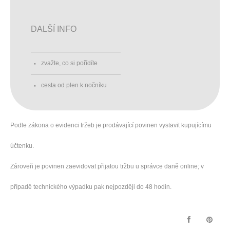
DALŠÍ INFO
zvažte, co si pořídíte
cesta od plen k nočníku
Podle zákona o evidenci tržeb je prodávající povinen vystavit kupujícímu
účtenku.
Zároveň je povinen zaevidovat přijatou tržbu u správce daně online; v
případě technického výpadku pak nejpozději do 48 hodin.