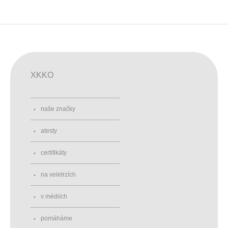
XKKO
naše značky
atesty
certifikáty
na veletrzích
v médiích
pomáháme