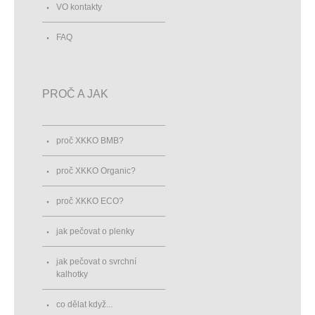
VO kontakty
FAQ
PROČ A JAK
proč XKKO BMB?
proč XKKO Organic?
proč XKKO ECO?
jak pečovat o plenky
jak pečovat o svrchní
kalhotky
co dělat když...