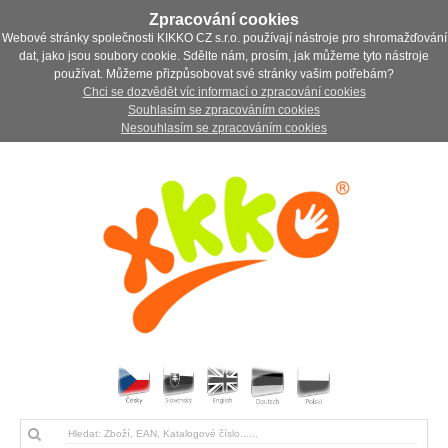
Zpracování cookies
Webové stránky společnosti KIKKO CZ s.r.o. používají nástroje pro shromažďování
dat, jako jsou soubory cookie. Sdělte nám, prosím, jak můžeme tyto nástroje
používat. Můžeme přizpůsobovat své stránky vašim potřebám?
Chci se dozvědět víc informací o zpracování cookies
Souhlasím se zpracováním cookies
Nesouhlasím se zpracováním cookies