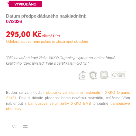
Datum předpokládaného naskladnění:
07/2026
295,00 Kč
Odebírat upozornění pokud je zboží opět skladem
"BIO bavlněná froté žínka XKKO Organic je vyrobena z mimořádně
kvalitního "zero twisted" froté s certifikátem GOTS."
Budou se vám hodit i
ubrousky ze stejného materiálu - XKKO Organic
21x21
. Pokud dáváte přednost bambusovému materiálu, můžeme Vám
nabídnout i
bambusové velur žínky XKKO BMB
případně
bambusové
ubrousky
.