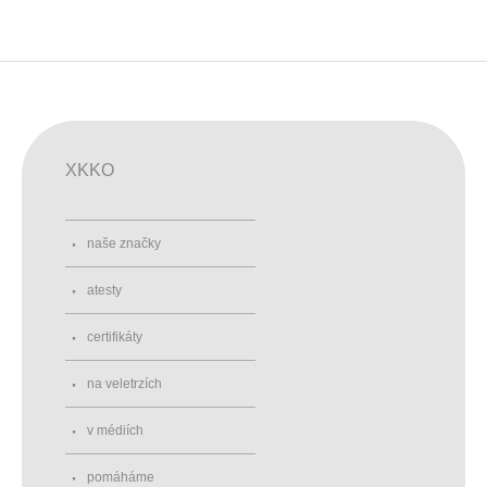
XKKO
naše značky
atesty
certifikáty
na veletrzích
v médiích
pomáháme