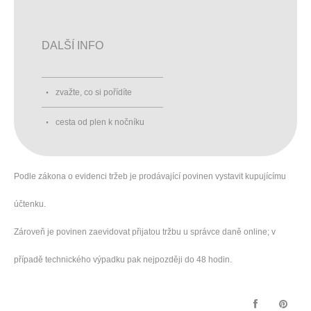
DALŠÍ INFO
zvažte, co si pořídíte
cesta od plen k nočníku
Podle zákona o evidenci tržeb je prodávající povinen vystavit kupujícímu
účtenku.
Zároveň je povinen zaevidovat přijatou tržbu u správce daně online; v
případě technického výpadku pak nejpozději do 48 hodin.