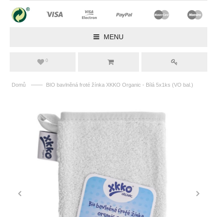
MENU
0
——
Domů
BIO bavlněná froté žínka XKKO Organic - Bílá 5x1ks (VO bal.)