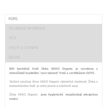
POPIS
TECHNICKÉ INFORMACE
PÉČE
ATESTY & OCENĚNÍ
BALENÍ
BIO bavlněná froté žínka XKKO Organic je vyrobena z
mimořádně kvalitního "zero twisted" froté s certifikátem GOTS.
Složení zaručuje žínce XKKO Organic výjimečné vlastnosti. Žínka z
biobavlněného froté je velmi jemná a extrémně savá.
Žínky XKKO Organic
jsou hygienické
,
nezpůsobují alergickou
reakci
.