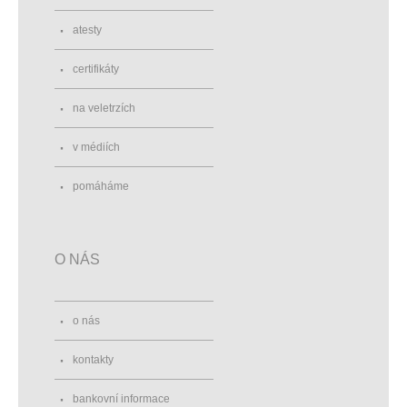
atesty
certifikáty
na veletrzích
v médiích
pomáháme
O NÁS
o nás
kontakty
bankovní informace