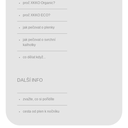
proč XKKO Organic?
proč XKKO ECO?
jak pečovat o plenky
jak pečovat o svrchní
kalhotky
co dělat když...
DALŠÍ INFO
zvažte, co si pořídíte
cesta od plen k nočníku