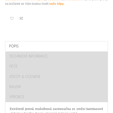
na kočárek se Vám budou hodit
naše klipy.
POPIS
TECHNICKÉ INFORMACE
PÉČE
ATESTY & OCENĚNÍ
BALENÍ
VÝROBCE
Extrémně jemná mušelínová zavinovačka ze směsi bambusové