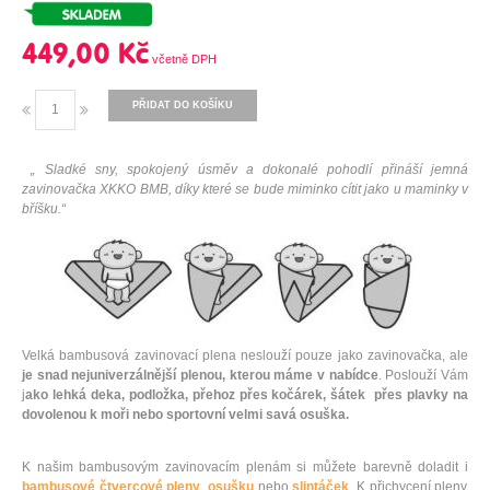
449,00 Kč
PŘIDAT DO KOŠÍKU
„ Sladké sny, spokojený úsměv a dokonalé pohodlí přináší jemná
zavinovačka XKKO BMB, díky které se bude miminko cítit jako u maminky v
bříšku.“
Velká bambusová zavinovací plena neslouží pouze jako zavinovačka, ale
je snad nejuniverzálnější plenou, kterou máme v nabídce
. Poslouží Vám
j
ako lehká deka, podložka, přehoz přes kočárek, šátek přes plavky na
dovolenou k moři nebo sportovní velmi savá osuška.
K našim bambusovým zavinovacím plenám si můžete barevně doladit i
bambusové čtvercové pleny
,
osušku
nebo
slintáček
. K přichycení pleny