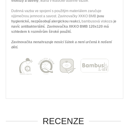
viskozy a bavlny
, tkaná v klasické dutinné vazbě.
Dutinná vazba ve spojení s použitým materiálem zaručuje
výjimečnou jemnost a savost. Zavinovačky XKKO BMB
jsou
hygienické, nezpůsobují alergickou reakci,
bambusová viskoza
je
navíc antibakteriální. Zavinovačka XKKO BMB 120x120 má
vzhledem k rozměrům široké použití.
Zavinovačka nenahrazuje nosící šátek a není určená k nošení
dětí.
RECENZE