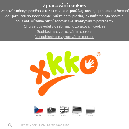
Zpracování cookies
Webové stránky společnosti KIKKO CZ s.r.o. používají nástroje pro shromažďování
dat, jako jsou soubory cookie. Sdělte nám, prosím, jak můžeme tyto nástroje
používat. Můžeme přizpůsobovat své stránky vašim potřebám?
Chci se dozvědět víc informací o zpracování cookies
Souhlasím se zpracováním cookies
Nesouhlasím se zpracováním cookies