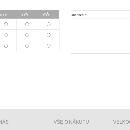
***
****
*****
Recenze
*
NÁS
VŠE O NÁKUPU
VELKO