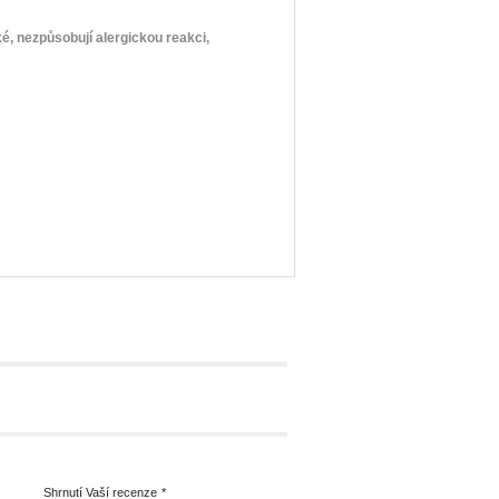
é, nezpůsobují alergickou reakci,
Shrnutí Vaší recenze
*