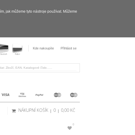
sím, jak můžeme tyto nástroje používat. Můžeme
Kde nakoupíte
Přihlásit se
NÁKUPNÍ KOŠÍK
0
0,00 KČ
0