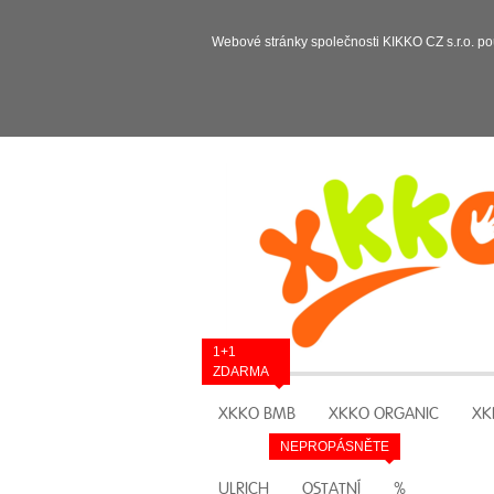
Webové stránky společnosti KIKKO CZ s.r.o. po
1+1
ZDARMA
XKKO BMB
XKKO ORGANIC
XK
NEPROPÁSNĚTE
ULRICH
OSTATNÍ
%