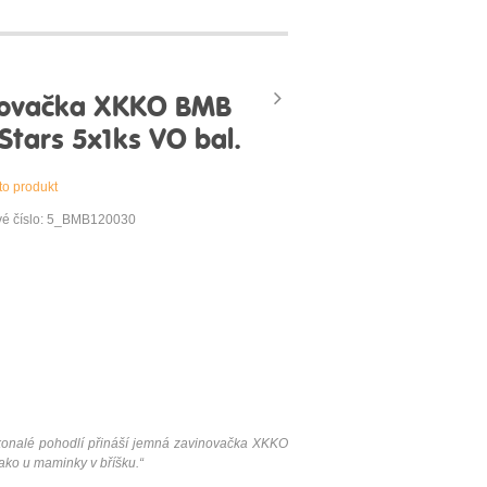
novačka XKKO BMB
 Stars 5x1ks VO bal.
to produkt
vé číslo: 5_BMB120030
konalé pohodlí přináší jemná zavinovačka XKKO
jako u maminky v bříšku.“