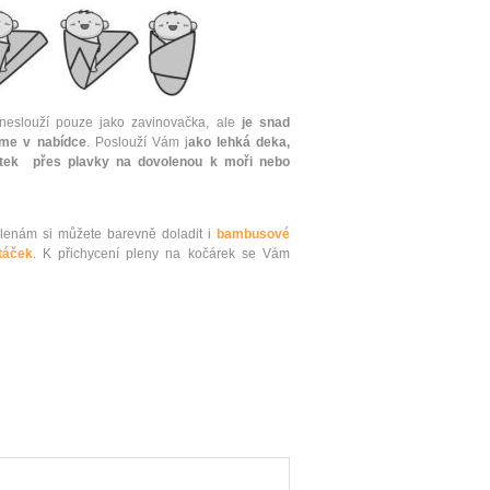
neslouží pouze jako zavinovačka, ale
je snad
áme v nabídce
. Poslouží Vám j
ako lehká deka,
átek přes plavky na dovolenou k moři nebo
enám si můžete barevně doladit i
bambusové
ntáček
. K přichycení pleny na kočárek se Vám