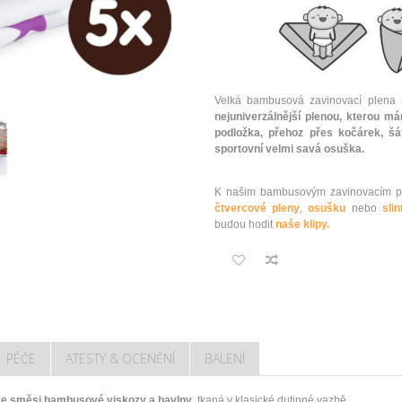
Velká bambusová zavinovací plena 
nejuniverzálnější plenou, kterou m
podložka, přehoz přes kočárek, š
sportovní velmi savá osuška.
K našim bambusovým zavinovacím pl
čtvercové pleny
,
osušku
nebo
sli
budou hodit
naše klipy.
PÉČE
ATESTY & OCENĚNÍ
BALENÍ
e směsi bambusové viskozy a bavlny
, tkaná v klasické dutinné vazbě.