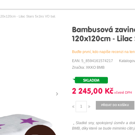
x120cm - Lilac Stars 5x1ks VO bal.
Bambusová zavi
120x120cm - Lilac
Buďte první, kdo napíše recenzi na ten
EAN: 5_8594161574217
Katalogo
Značka: XKKO BMB
2 245,00 Kč
PŘIDAT DO KOŠÍKU
„ Sladké sny, spokojený úsměv a do
BMB, díky které se bude miminko cítit 