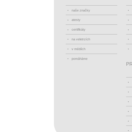
naše značky
atesty
certifikáty
na veletrzích
v médiích
pomáháme
PR