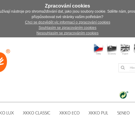
Zpracování cookies
užívají nástroje pro shromažďování dat, jako jsou soubory cookie. Sdělte nám, pro
přizpůsobovat své stránky vašim potřebám?
Chci se dozvědět víc informací o zpracování cookies
Souhlasím se zpracováním cookies
Nesouhlasím se zpracováním cookies
KO LUX
XKKO CLASSIC
XKKO ECO
XKKO PUL
SENEO