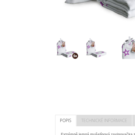
POPIS
TECHNICKÉ INFORMACE
Extrémně jemná mušelínová zavinovačka z