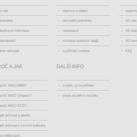
o nás
doprava a platba
registr
kontakty
obchodní podmínky
VO obc
bankovní informace
reklamace
VO dopr
distributoři
ochrana osobních údajů
VO kon
kde nakoupit
využívání cookies
FAQ
OČ A JAK
DALŠÍ INFO
proč XKKO BMB?
zvažte, co si pořídíte
proč XKKO Organic?
cesta od plen k nočníku
proč XKKO ECO?
jak pečovat o plenky
jak pečovat o svrchní kalhotky
co dělat když...