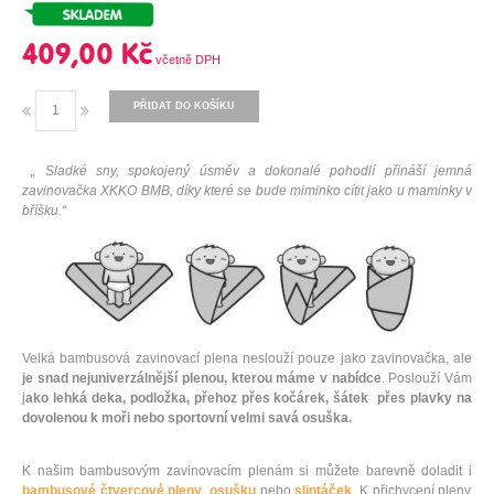
409,00 Kč
PŘIDAT DO KOŠÍKU
„ Sladké sny, spokojený úsměv a dokonalé pohodlí přináší jemná
zavinovačka XKKO BMB, díky které se bude miminko cítit jako u maminky v
bříšku.“
Velká bambusová zavinovací plena neslouží pouze jako zavinovačka, ale
je snad nejuniverzálnější plenou, kterou máme v nabídce
. Poslouží Vám
j
ako lehká deka, podložka, přehoz přes kočárek, šátek přes plavky na
dovolenou k moři nebo sportovní velmi savá osuška.
K našim bambusovým zavinovacím plenám si můžete barevně doladit i
bambusové čtvercové pleny
,
osušku
nebo
slintáček
. K přichycení pleny