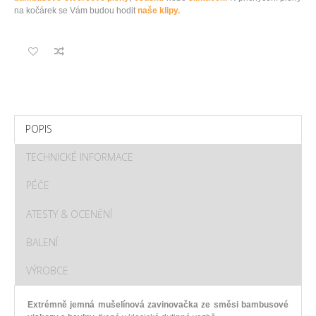
na kočárek se Vám budou hodit
naše klipy.
POPIS
TECHNICKÉ INFORMACE
PÉČE
ATESTY & OCENĚNÍ
BALENÍ
VÝROBCE
Extrémně jemná mušelínová zavinovačka ze směsi bambusové