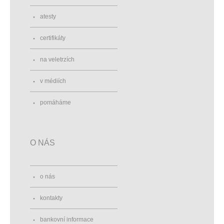
atesty
certifikáty
na veletrzích
v médiích
pomáháme
O NÁS
o nás
kontakty
bankovní informace