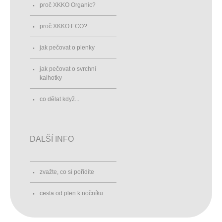
proč XKKO Organic?
proč XKKO ECO?
jak pečovat o plenky
jak pečovat o svrchní
kalhotky
co dělat když...
DALŠÍ INFO
zvažte, co si pořídíte
cesta od plen k nočníku