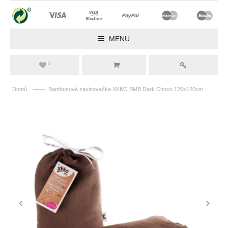
MENU
0
——
Domů
Bambusová zavinovačka XKKO BMB Dark Choco 120x120cm