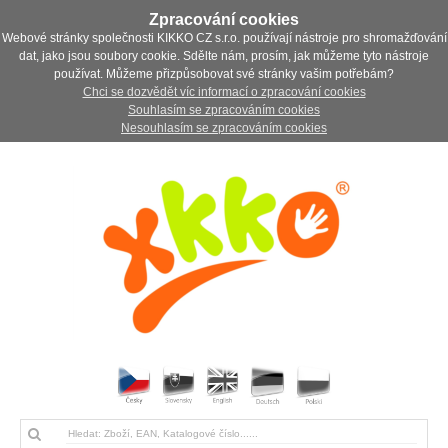
Zpracování cookies
Webové stránky společnosti KIKKO CZ s.r.o. používají nástroje pro shromažďování
dat, jako jsou soubory cookie. Sdělte nám, prosím, jak můžeme tyto nástroje
používat. Můžeme přizpůsobovat své stránky vašim potřebám?
Chci se dozvědět víc informací o zpracování cookies
Souhlasím se zpracováním cookies
Nesouhlasím se zpracováním cookies