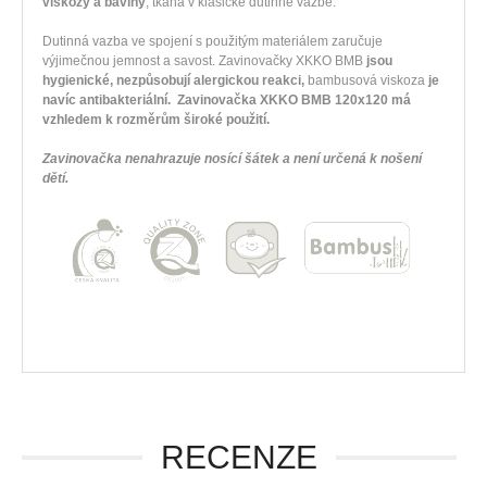
viskozy a bavlny
, tkaná v klasické dutinné vazbě.
Dutinná vazba ve spojení s použitým materiálem zaručuje
výjimečnou jemnost a savost. Zavinovačky XKKO BMB
jsou
hygienické, nezpůsobují alergickou reakci,
bambusová viskoza
je
navíc antibakteriální. Zavinovačka XKKO BMB 120x120 má
vzhledem k rozměrům široké použití.
Zavinovačka nenahrazuje nosící šátek a není určená k nošení
dětí.
RECENZE