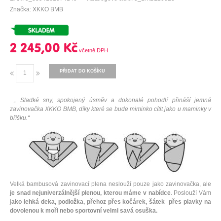
Značka: XKKO BMB
2 245,00 Kč
PŘIDAT DO KOŠÍKU
„ Sladké sny, spokojený úsměv a dokonalé pohodlí přináší jemná
zavinovačka XKKO BMB, díky které se bude miminko cítit jako u maminky v
bříšku.“
Velká bambusová zavinovací plena neslouží pouze jako zavinovačka, ale
je snad nejuniverzálnější plenou, kterou máme v nabídce
. Poslouží Vám
j
ako lehká deka, podložka, přehoz přes kočárek, šátek přes plavky na
dovolenou k moři nebo sportovní velmi savá osuška.