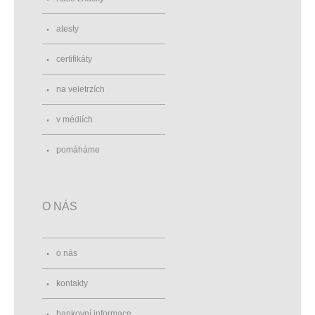
atesty
certifikáty
na veletrzích
v médiích
pomáháme
O NÁS
o nás
kontakty
bankovní informace