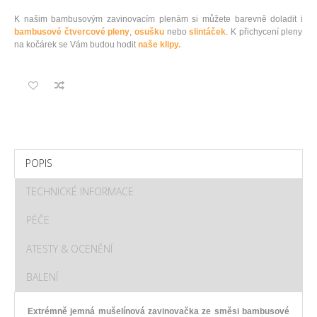
K našim bambusovým zavinovacím plenám si můžete barevně doladit i
bambusové čtvercové pleny
,
osušku
nebo
slintáček
. K přichycení pleny
na kočárek se Vám budou hodit
naše klipy.
POPIS
TECHNICKÉ INFORMACE
PÉČE
ATESTY & OCENĚNÍ
BALENÍ
Extrémně jemná mušelínová zavinovačka ze směsi bambusové