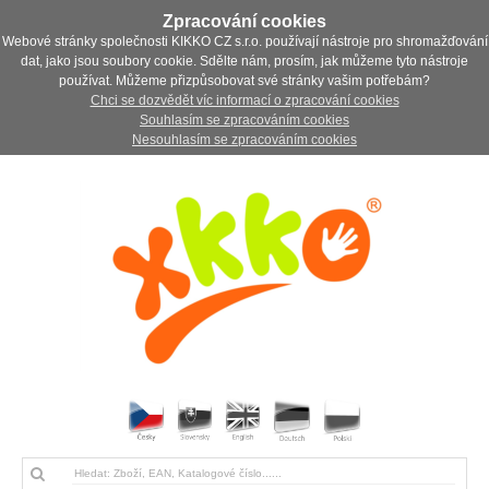
Zpracování cookies
Webové stránky společnosti KIKKO CZ s.r.o. používají nástroje pro shromažďování
dat, jako jsou soubory cookie. Sdělte nám, prosím, jak můžeme tyto nástroje
používat. Můžeme přizpůsobovat své stránky vašim potřebám?
Chci se dozvědět víc informací o zpracování cookies
Souhlasím se zpracováním cookies
Nesouhlasím se zpracováním cookies