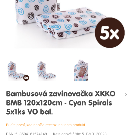
Bambusová zavinovačka XKKO
BMB 120x120cm - Cyan Spirals
5x1ks VO bal.
Buďte první, kdo napíše recenzi na tento produkt
EAN: 5_8594161574149
Katalogové číslo: 5_BMB120023