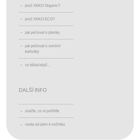
proč XKKO Organic?
proč XKKO ECO?
jak pečovat o plenky
jak pečovat o svrchní
kalhotky
co dělat když...
DALŠÍ INFO
zvažte, co si pořídíte
cesta od plen k nočníku