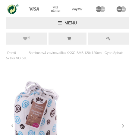
MENU
0
——
Domů
Bambusová zavinovačka XKKO BMB 120x120cm - Cyan Spirals
5x1ks VO bal.