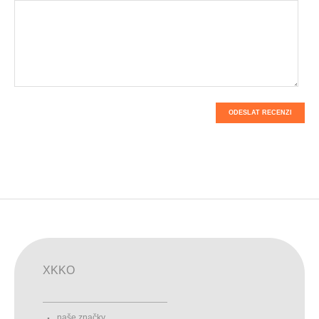
ODESLAT RECENZI
XKKO
naše značky