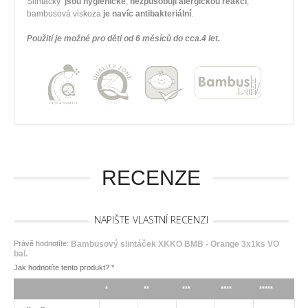
Slintáčky
jsou hygienické
,
nezpůsobují alergickou reakci
,
bambusová viskoza
je navíc antibakteriální
.
Použití je možné pro děti od 6 měsíců do cca.4 let.
RECENZE
NAPIŠTE VLASTNÍ RECENZI
Právě hodnotíte:
Bambusový slintáček XKKO BMB - Orange 3x1ks VO
bal.
Jak hodnotíte tento produkt?
*
*
**
***
****
*****