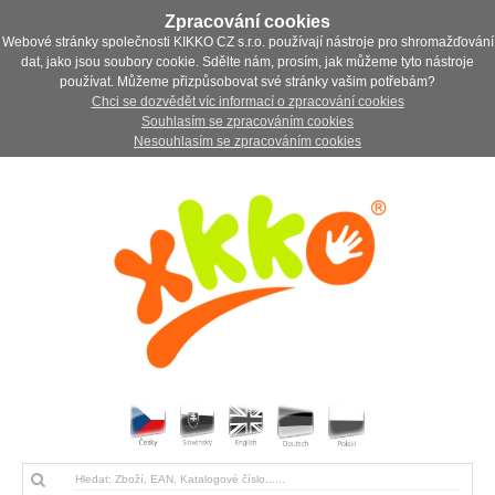
Zpracování cookies
Webové stránky společnosti KIKKO CZ s.r.o. používají nástroje pro shromažďování
dat, jako jsou soubory cookie. Sdělte nám, prosím, jak můžeme tyto nástroje
používat. Můžeme přizpůsobovat své stránky vašim potřebám?
Chci se dozvědět víc informací o zpracování cookies
Souhlasím se zpracováním cookies
Nesouhlasím se zpracováním cookies