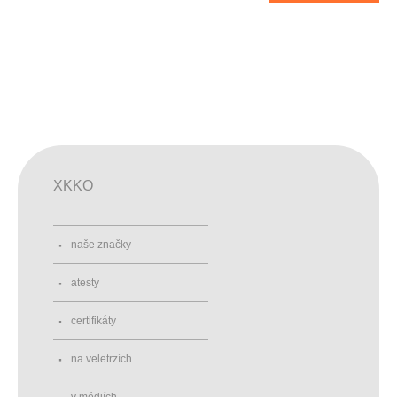
XKKO
naše značky
atesty
certifikáty
na veletrzích