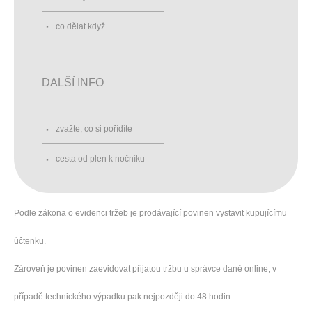
co dělat když...
DALŠÍ INFO
zvažte, co si pořídíte
cesta od plen k nočníku
Podle zákona o evidenci tržeb je prodávající povinen vystavit kupujícímu
účtenku.
Zároveň je povinen zaevidovat přijatou tržbu u správce daně online; v
případě technického výpadku pak nejpozději do 48 hodin.