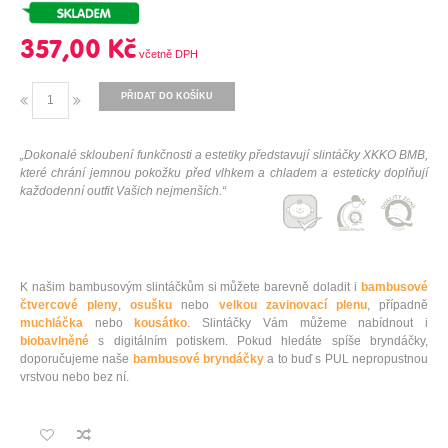
357,00 Kč
PŘIDAT DO KOŠÍKU
„Dokonalé skloubení funkčnosti a estetiky představují slintáčky XKKO BMB,
které chrání jemnou pokožku před vlhkem a chladem a esteticky doplňují
každodenní outfit Vašich nejmenších.“
K našim bambusovým slintáčkům si můžete barevně doladit i
bambusové
čtvercové pleny
,
osušku
nebo
velkou zavinovací plenu
, případně
muchláčka
nebo
kousátko
. Slintáčky Vám můžeme nabídnout i
biobavlněné
s digitálním potiskem. Pokud hledáte spíše bryndáčky,
doporučujeme naše
bambusové bryndáčky
a to buď s PUL nepropustnou
vrstvou nebo bez ní.