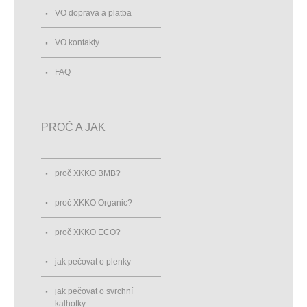
VO doprava a platba
VO kontakty
FAQ
PROČ A JAK
proč XKKO BMB?
proč XKKO Organic?
proč XKKO ECO?
jak pečovat o plenky
jak pečovat o svrchní
kalhotky