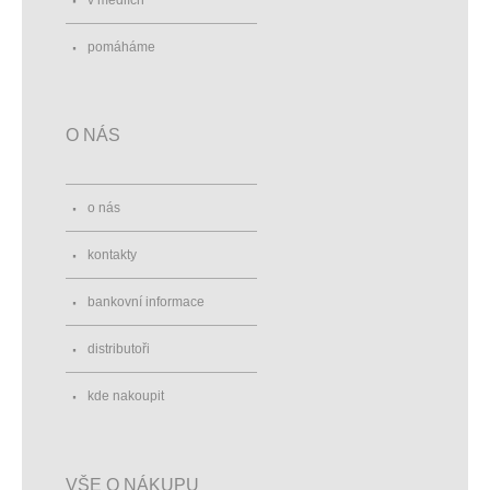
v médiích
pomáháme
O NÁS
o nás
kontakty
bankovní informace
distributoři
kde nakoupit
VŠE O NÁKUPU