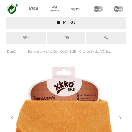
MENU
0
——
Domů
Bambusový slintáček XKKO BMB - Orange 3x1ks VO bal.