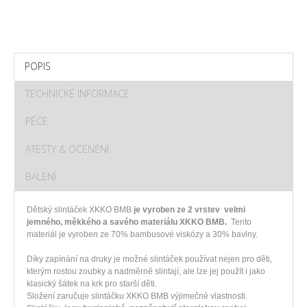
POPIS
TECHNICKÉ INFORMACE
PÉČE
ATESTY & OCENĚNÍ
BALENÍ
Dětský slintáček XKKO BMB
je vyroben ze 2 vrstev velmi
jemného, měkkého a savého materiálu XKKO BMB.
Tento
materiál je vyroben ze 70% bambusové viskózy a 30% bavlny.
Díky zapínání na druky je možné slintáček používat nejen pro děti,
kterým rostou zoubky a nadměrně slintají, ale lze jej použít i jako
klasický šátek na krk pro starší děti.
Složení zaručuje slintáčku XKKO BMB výjimečné vlastnosti.