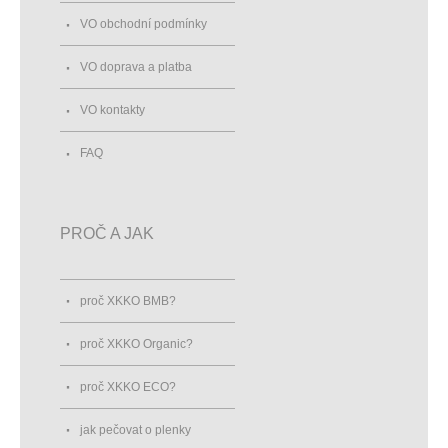
VO obchodní podmínky
VO doprava a platba
VO kontakty
FAQ
PROČ A JAK
proč XKKO BMB?
proč XKKO Organic?
proč XKKO ECO?
jak pečovat o plenky