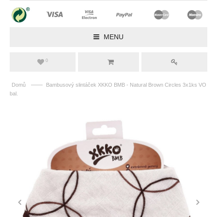
MENU
0
——
Domů
Bambusový slintáček XKKO BMB - Natural Brown Circles 3x1ks VO
bal.