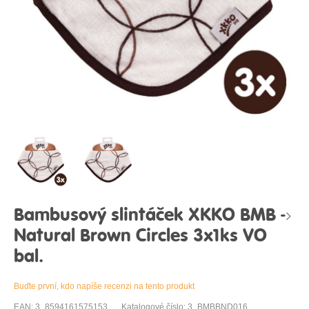
Bambusový slintáček XKKO BMB -
Natural Brown Circles 3x1ks VO
bal.
Buďte první, kdo napíše recenzi na tento produkt
EAN: 3_8594161575153
Katalogové číslo: 3_BMBBND016