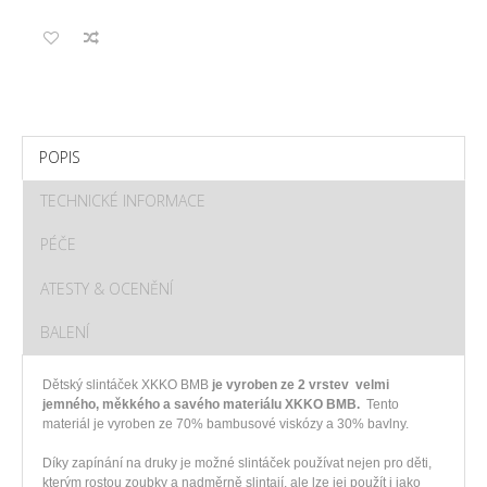
POPIS
TECHNICKÉ INFORMACE
PÉČE
ATESTY & OCENĚNÍ
BALENÍ
Dětský slintáček XKKO BMB
je vyroben ze 2 vrstev velmi
jemného, měkkého a savého materiálu XKKO BMB.
Tento
materiál je vyroben ze 70% bambusové viskózy a 30% bavlny.
Díky zapínání na druky je možné slintáček používat nejen pro děti,
kterým rostou zoubky a nadměrně slintají, ale lze jej použít i jako