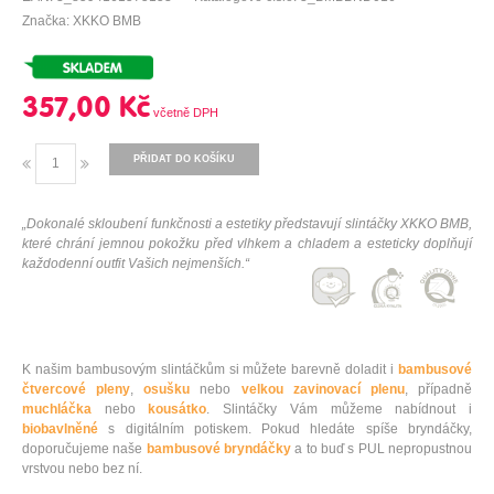
Značka: XKKO BMB
357,00 Kč
PŘIDAT DO KOŠÍKU
„Dokonalé skloubení funkčnosti a estetiky představují slintáčky XKKO BMB,
které chrání jemnou pokožku před vlhkem a chladem a esteticky doplňují
každodenní outfit Vašich nejmenších.“
K našim bambusovým slintáčkům si můžete barevně doladit i
bambusové
čtvercové pleny
,
osušku
nebo
velkou zavinovací plenu
, případně
muchláčka
nebo
kousátko
. Slintáčky Vám můžeme nabídnout i
biobavlněné
s digitálním potiskem. Pokud hledáte spíše bryndáčky,
doporučujeme naše
bambusové bryndáčky
a to buď s PUL nepropustnou
vrstvou nebo bez ní.