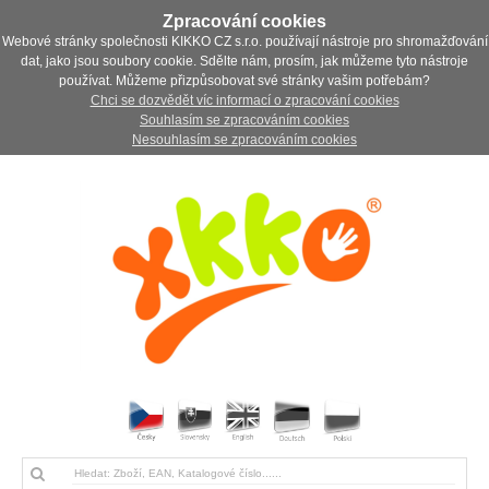
Zpracování cookies
Webové stránky společnosti KIKKO CZ s.r.o. používají nástroje pro shromažďování
dat, jako jsou soubory cookie. Sdělte nám, prosím, jak můžeme tyto nástroje
používat. Můžeme přizpůsobovat své stránky vašim potřebám?
Chci se dozvědět víc informací o zpracování cookies
Souhlasím se zpracováním cookies
Nesouhlasím se zpracováním cookies