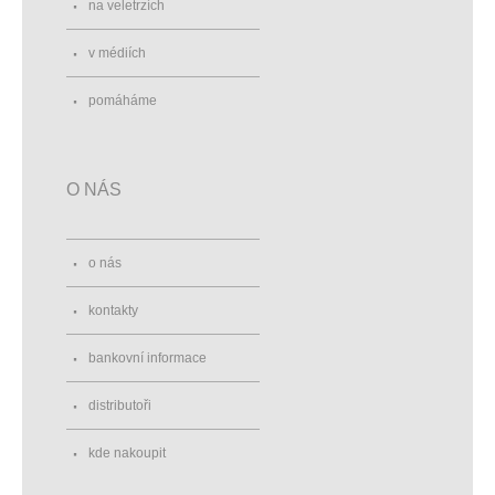
na veletrzích
v médiích
pomáháme
O NÁS
o nás
kontakty
bankovní informace
distributoři
kde nakoupit