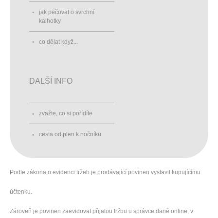
jak pečovat o svrchní
kalhotky
co dělat když...
DALŠÍ INFO
zvažte, co si pořídíte
cesta od plen k nočníku
Podle zákona o evidenci tržeb je prodávající povinen vystavit kupujícímu
účtenku.
Zároveň je povinen zaevidovat přijatou tržbu u správce daně online; v